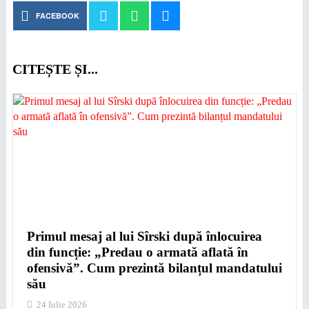
FACEBOOK
CITEȘTE ȘI...
Primul mesaj al lui Sîrski după înlocuirea
din funcție: „Predau o armată aflată în
ofensivă”. Cum prezintă bilanțul mandatului
său
24 Iulie 2026