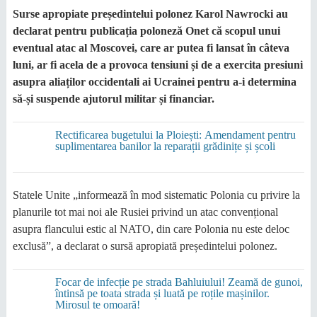
Surse apropiate președintelui polonez Karol Nawrocki au
declarat pentru publicația poloneză Onet că scopul unui
eventual atac al Moscovei, care ar putea fi lansat în câteva
luni, ar fi acela de a provoca tensiuni și de a exercita presiuni
asupra aliaților occidentali ai Ucrainei pentru a-i determina
să-și suspende ajutorul militar și financiar.
Rectificarea bugetului la Ploiești: Amendament pentru
suplimentarea banilor la reparații grădinițe și școli
Statele Unite „informează în mod sistematic Polonia cu privire la
planurile tot mai noi ale Rusiei privind un atac convențional
asupra flancului estic al NATO, din care Polonia nu este deloc
exclusă”, a declarat o sursă apropiată președintelui polonez.
Focar de infecție pe strada Bahluiului! Zeamă de gunoi,
întinsă pe toata strada și luată pe roțile mașinilor.
Mirosul te omoară!