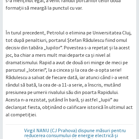
s-a menținut egal, a venit rândul portarilor celor două
formații să meargă la punctul cu var.
În turul precedent, Petrolul o elimina pe Universitatea Cluj,
tot după penaltiuri, portarul Ștefan Rădulescu fiind omul
decisiv din tabăra „lupilor”. Povestea s-a repetat și la acest
joc, ba chiar a mers mult mai departe ca și nivel al
dramatismului. Rapid a avut de două ori minge de meci pe
parcursul „loteriei”, la a cincea și la cea de-a opta serie!
Rădulescu a salvat de fiecare dată, iar atunci când i-a venit
rândul să bată, la cea de-a 11-a serie, a înscris, mutând
presiunea pe umerii rivalului său din poarta Rapidului.
Acesta n-a rezistat, șutând în bară, și astfel „lupii” au
declanșat fiesta, obținând o calificare istorică în ultimul act
al competiției.
Virgil NANU (CJ Prahova) dispune măsuri pentru
reducerea consumului de energie electrică și