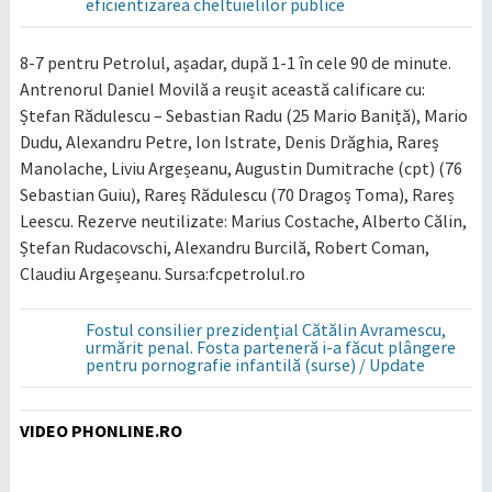
eficientizarea cheltuielilor publice
8-7 pentru Petrolul, așadar, după 1-1 în cele 90 de minute.
Antrenorul Daniel Movilă a reușit această calificare cu:
Ștefan Rădulescu – Sebastian Radu (25 Mario Baniță), Mario
Dudu, Alexandru Petre, Ion Istrate, Denis Drăghia, Rareș
Manolache, Liviu Argeșeanu, Augustin Dumitrache (cpt) (76
Sebastian Guiu), Rareș Rădulescu (70 Dragoș Toma), Rareș
Leescu. Rezerve neutilizate: Marius Costache, Alberto Călin,
Ștefan Rudacovschi, Alexandru Burcilă, Robert Coman,
Claudiu Argeșeanu. Sursa:fcpetrolul.ro
Fostul consilier prezidențial Cătălin Avramescu,
urmărit penal. Fosta parteneră i-a făcut plângere
pentru pornografie infantilă (surse) / Update
VIDEO PHONLINE.RO