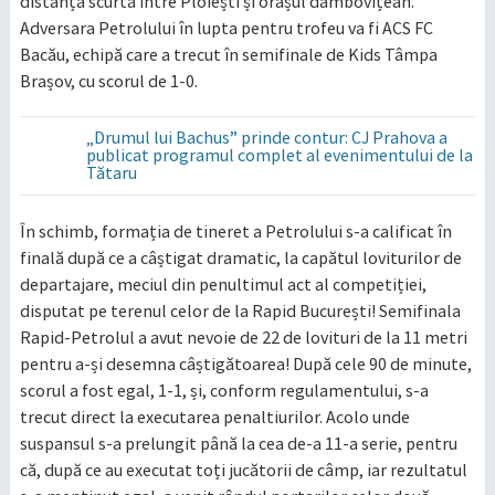
distanța scurtă între Ploiești și orașul dâmbovițean.
Adversara Petrolului în lupta pentru trofeu va fi ACS FC
Bacău, echipă care a trecut în semifinale de Kids Tâmpa
Brașov, cu scorul de 1-0.
„Drumul lui Bachus” prinde contur: CJ Prahova a
publicat programul complet al evenimentului de la
Tătaru
În schimb, formația de tineret a Petrolului s-a calificat în
finală după ce a câștigat dramatic, la capătul loviturilor de
departajare, meciul din penultimul act al competiției,
disputat pe terenul celor de la Rapid București! Semifinala
Rapid-Petrolul a avut nevoie de 22 de lovituri de la 11 metri
pentru a-și desemna câștigătoarea! După cele 90 de minute,
scorul a fost egal, 1-1, și, conform regulamentului, s-a
trecut direct la executarea penaltiurilor. Acolo unde
suspansul s-a prelungit până la cea de-a 11-a serie, pentru
că, după ce au executat toți jucătorii de câmp, iar rezultatul