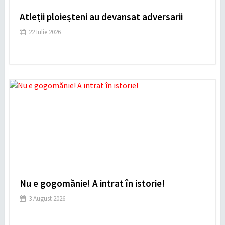
Atleții ploieșteni au devansat adversarii
22 Iulie 2026
Nu e gogomănie! A intrat în istorie!
3 August 2026