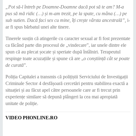
„Pot să-l întreb pe Doamne-Doamne dacă pot să te am? M-a
pus să mă ridic (…) și m-am trezit, pe la spate, cu mâna (…) pe
sub sutien. Dacă faci sex cu mine, îți crește vârsta ancestrală”,
i-
ar fi spus bărbatul unei alte tinere.
Tinerele susțin că atingerile cu caracter sexual ar fi fost prezentate
ca făcând parte din procesul de „vindecare”, iar unele dintre ele
spun că au plecat șocate și speriate după întâlniri. Terapeutul
respinge toate acuzațiile și spune că are „
o conștiință cât se poate
de curată
”.
Poliția Capitalei a transmis că polițiștii Serviciului de Investigații
Criminale Sector 4 desfășoară cercetări pentru stabilirea exactă a
situației și au făcut apel către persoanele care ar fi trecut prin
experiențe similare să depună plângeri la cea mai apropiată
unitate de poliție.
VIDEO PHONLINE.RO