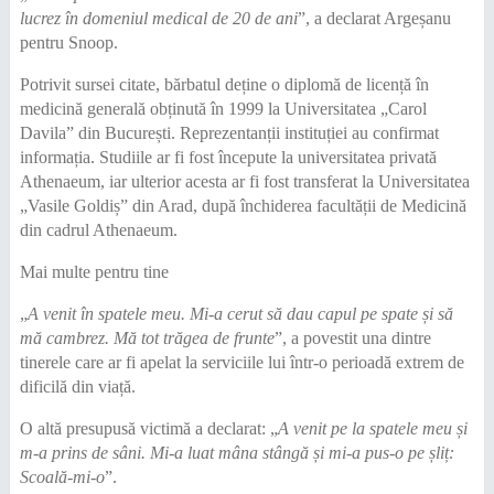
lucrez în domeniul medical de 20 de ani
”, a declarat Argeșanu
pentru Snoop.
Potrivit sursei citate, bărbatul deține o diplomă de licență în
medicină generală obținută în 1999 la Universitatea „Carol
Davila” din București. Reprezentanții instituției au confirmat
informația. Studiile ar fi fost începute la universitatea privată
Athenaeum, iar ulterior acesta ar fi fost transferat la Universitatea
„Vasile Goldiș” din Arad, după închiderea facultății de Medicină
din cadrul Athenaeum.
Mai multe pentru tine
„
A venit în spatele meu. Mi-a cerut să dau capul pe spate și să
mă cambrez. Mă tot trăgea de frunte
”, a povestit una dintre
tinerele care ar fi apelat la serviciile lui într-o perioadă extrem de
dificilă din viață.
O altă presupusă victimă a declarat: „
A venit pe la spatele meu și
m-a prins de sâni. Mi-a luat mâna stângă și mi-a pus-o pe șliț:
Scoală-mi-o
”.