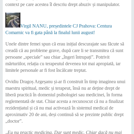
context pe care acestea îl descriu drept abuziv și manipulator.
Virgil NANU, președintele CJ Prahova: Centura
Comarnic va fi gata până la finalul lunii august!
Unele dintre femei spun că erau inițial descurajate sau făcute să
creadă că au probleme grave, după care li se transmitea că sunt
persoane „speciale” sau chiar „îngeri întrupați”. Potrivit
mărturiilor, relația cu terapeutul devenea tot mai apropiată, iar
limitele personale ar fi fost încălcate treptat.
Ovidiu Dragoș Argeșanu și-ar fi construit în timp imaginea unui
maestru spiritual, medic și terapeut, însă nu ar deține drept de
liberă practică în domeniul psihologiei sau medicinei, în forma
reglementată de stat. Chiar acesta a recunoscut că nu a finalizat
rezidențiatul și că nu mai activează în sistemul medical de
aproximativ 20 de ani, deși continuă să se prezinte public drept
„doctor”.
„
Eu nu practic medicina. Dar sunt medic. Chiar dacă nu mai