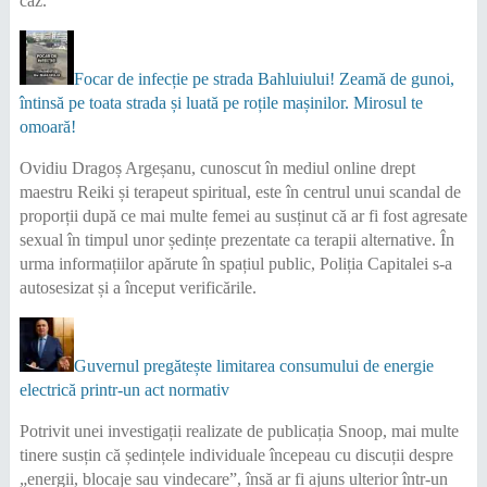
caz.
Focar de infecție pe strada Bahluiului! Zeamă de gunoi,
întinsă pe toata strada și luată pe roțile mașinilor. Mirosul te
omoară!
Ovidiu Dragoș Argeșanu, cunoscut în mediul online drept
maestru Reiki și terapeut spiritual, este în centrul unui scandal de
proporții după ce mai multe femei au susținut că ar fi fost agresate
sexual în timpul unor ședințe prezentate ca terapii alternative. În
urma informațiilor apărute în spațiul public, Poliția Capitalei s-a
autosesizat și a început verificările.
Guvernul pregătește limitarea consumului de energie
electrică printr-un act normativ
Potrivit unei investigații realizate de publicația Snoop, mai multe
tinere susțin că ședințele individuale începeau cu discuții despre
„energii, blocaje sau vindecare”, însă ar fi ajuns ulterior într-un