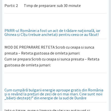
Portii: 2 Timp de preparare: sub 30 minute
PNRR-ul României a fost un act de trădare națională, iar
Ghinea și Cîțu trebuie anchetați pentru ceea ce au făcut!
MOD DE PREPARARE RETETA Scrob cu ceapa si sunca
presata – Reteta gustoasa de omleta jumari:
Cum se prepara Scrob cu ceapa si sunca presata – Reteta
gustoasa de omleta jumari:
Cum cumpără bulgarii energie aproape gratis din România
și o revând la prețuri de zeci de ori mai mari. Cine sunt noii
„băieți deștepți” din energie de la sud de Dunăre
Intr-o tigaie, pune o lingura de ulei sau putin unt si