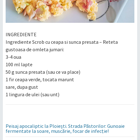
INGREDIENTE
Ingrediente Scrob cu ceapa si sunca presata – Reteta
gustoasa de omleta jumari:
3-4 oua
100 ml lapte
50 g sunca presata (sau ce va place)
1 fir ceapa verde, tocata marunt
sare, dupa gust
1 lingura de ulei (sau unt)
Peisaj apocaliptic la Ploiești. Strada Păstorilor: Gunoaie
fermentate la soare, muscărie, focar de infecție!