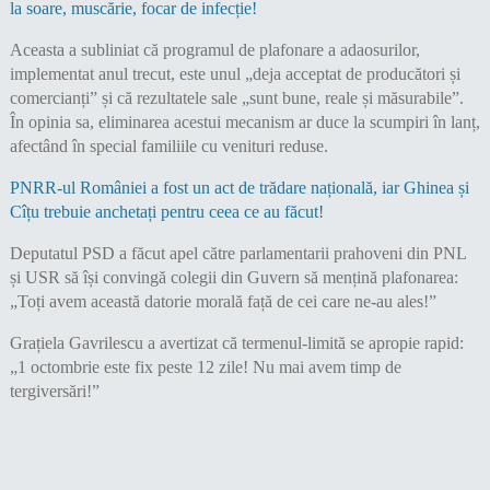
la soare, muscărie, focar de infecție!
Aceasta a subliniat că programul de plafonare a adaosurilor,
implementat anul trecut, este unul „deja acceptat de producători și
comercianți” și că rezultatele sale „sunt bune, reale și măsurabile”.
În opinia sa, eliminarea acestui mecanism ar duce la scumpiri în lanț,
afectând în special familiile cu venituri reduse.
PNRR-ul României a fost un act de trădare națională, iar Ghinea și
Cîțu trebuie anchetați pentru ceea ce au făcut!
Deputatul PSD a făcut apel către parlamentarii prahoveni din PNL
și USR să își convingă colegii din Guvern să mențină plafonarea:
„Toți avem această datorie morală față de cei care ne-au ales!”
Grațiela Gavrilescu a avertizat că termenul-limită se apropie rapid:
„1 octombrie este fix peste 12 zile! Nu mai avem timp de
tergiversări!”