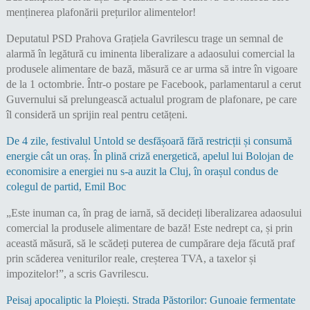
Deputatul PSD Prahova Grațiela Gavrilescu trage un semnal de
alarmă în legătură cu iminenta liberalizare a adaosului comercial la
produsele alimentare de bază, măsură ce ar urma să intre în vigoare
de la 1 octombrie. Într-o postare pe Facebook, parlamentarul a cerut
Guvernului să prelungească actualul program de plafonare, pe care
îl consideră un sprijin real pentru cetățeni.
De 4 zile, festivalul Untold se desfășoară fără restricții și consumă
energie cât un oraș. În plină criză energetică, apelul lui Bolojan de
economisire a energiei nu s-a auzit la Cluj, în orașul condus de
colegul de partid, Emil Boc
„Este inuman ca, în prag de iarnă, să decideți liberalizarea adaosului
comercial la produsele alimentare de bază! Este nedrept ca, și prin
această măsură, să le scădeți puterea de cumpărare deja făcută praf
prin scăderea veniturilor reale, creșterea TVA, a taxelor și
impozitelor!”, a scris Gavrilescu.
Peisaj apocaliptic la Ploiești. Strada Păstorilor: Gunoaie fermentate