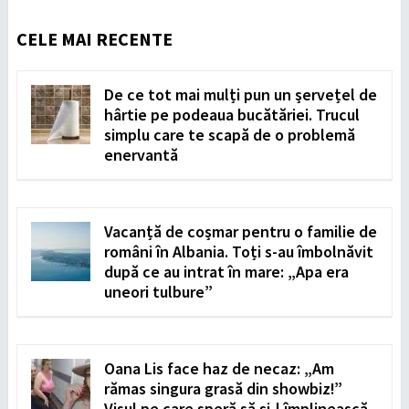
CELE MAI RECENTE
De ce tot mai mulți pun un șervețel de
hârtie pe podeaua bucătăriei. Trucul
simplu care te scapă de o problemă
enervantă
Vacanță de coșmar pentru o familie de
români în Albania. Toți s-au îmbolnăvit
după ce au intrat în mare: „Apa era
uneori tulbure”
Oana Lis face haz de necaz: „Am
rămas singura grasă din showbiz!”
Visul pe care speră să și-l împlinească