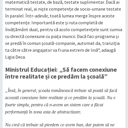
matematică testate, de bază, testate suplimentar. Dacă ai
terminat real, ai niște competențe de socio-umane testate
în paralel. Într-adevăr, toată lumea merge înspre aceste
competențe. Importantă este și ruta completă de
învățământ dual, pentru că acolo competențele sunt cumva
cu directă conexiune cu piața muncii. Dacă faci programa și
se predă în comun școală-companie, automat da, tranziția
ta către către angajator va fi una extrem de lină”, adaugă
Ligia Deca.
Ministrul Educației: „Să facem conexiune
între realitate și ce predăm la școală”
„Însă, în general, școala românească trebuie să poată să facă
această conexiune între realitate și ce predăm la școală. Nu e
foarte simplu, pentru că n-avem un sistem care a făcut
performanță în zona asta de abstractizare.
Nu cred că trebuie să pierdem ce avem bun, dar putem să ne