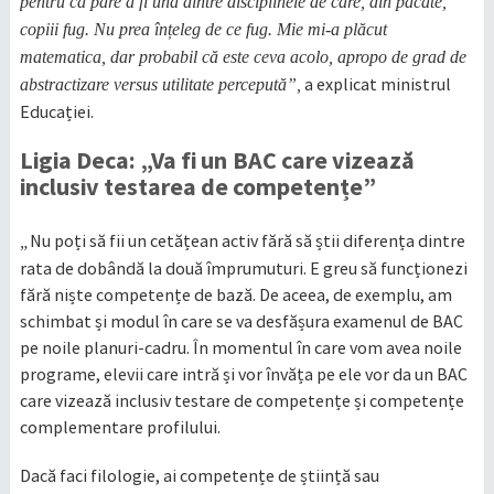
pentru că pare a fi una dintre disciplinele de care, din păcate,
copiii fug. Nu prea înțeleg de ce fug. Mie mi-a plăcut
matematica, dar probabil că este ceva acolo, apropo de grad de
a explicat ministrul
abstractizare versus utilitate percepută”,
Educației.
Ligia Deca: „Va fi un BAC care vizează
inclusiv testarea de competențe”
Nu poți să fii un cetățean activ fără să știi diferența dintre
„
rata de dobândă la două împrumuturi. E greu să funcționezi
fără niște competențe de bază. De aceea, de exemplu, am
schimbat și modul în care se va desfășura examenul de BAC
pe noile planuri-cadru. În momentul în care vom avea noile
programe, elevii care intră și vor învăța pe ele vor da un BAC
care vizează inclusiv testare de competențe și competențe
complementare profilului.
Dacă faci filologie, ai competențe de știință sau