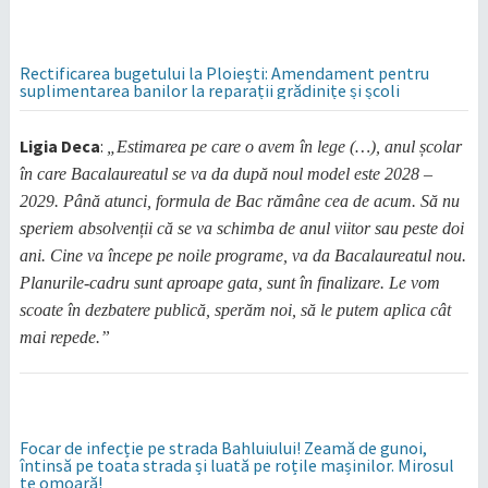
Rectificarea bugetului la Ploiești: Amendament pentru
suplimentarea banilor la reparații grădinițe și școli
Ligia Deca
:
„Estimarea pe care o avem în lege (…), anul școlar
în care Bacalaureatul se va da după noul model este 2028 –
2029. Până atunci, formula de Bac rămâne cea de acum. Să nu
speriem absolvenții că se va schimba de anul viitor sau peste doi
ani. Cine va începe pe noile programe, va da Bacalaureatul nou.
Planurile-cadru sunt aproape gata, sunt în finalizare. Le vom
scoate în dezbatere publică, sperăm noi, să le putem aplica cât
mai repede.”
Focar de infecție pe strada Bahluiului! Zeamă de gunoi,
întinsă pe toata strada și luată pe roțile mașinilor. Mirosul
te omoară!