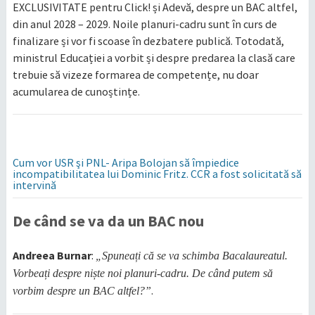
EXCLUSIVITATE pentru Click! și Adevă, despre un BAC altfel,
din anul 2028 – 2029. Noile planuri-cadru sunt în curs de
finalizare și vor fi scoase în dezbatere publică. Totodată,
ministrul Educației a vorbit și despre predarea la clasă care
trebuie să vizeze formarea de competențe, nu doar
acumularea de cunoștințe.
Cum vor USR şi PNL- Aripa Bolojan să împiedice
incompatibilitatea lui Dominic Fritz. CCR a fost solicitată să
intervină
De când se va da un BAC nou
Andreea Burnar
:
„Spuneați că se va schimba Bacalaureatul.
Vorbeați despre niște noi planuri-cadru. De când putem să
.
vorbim despre un BAC altfel?”