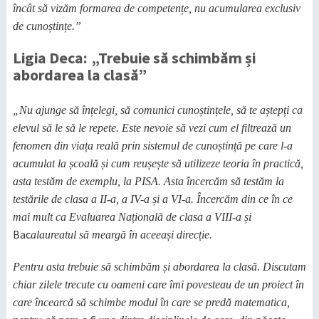
încât să vizăm formarea de competențe, nu acumularea exclusiv
de cunoștințe.”
Ligia Deca: „Trebuie să schimbăm și
abordarea la clasă”
„Nu ajunge să înțelegi, să comunici cunoștințele, să te aștepți ca
elevul să le să le repete. Este nevoie să vezi cum el filtrează un
fenomen din viața reală prin sistemul de cunoștință pe care l-a
acumulat la școală și cum reușește să utilizeze teoria în practică,
asta testăm de exemplu, la PISA. Asta încercăm să testăm la
testările de clasa a II-a, a IV-a și a VI-a. Încercăm din ce în ce
mai mult ca Evaluarea Națională de clasa a VIII-a și
Bac
alaureatul să meargă în aceeași direcție.
Pentru asta trebuie să schimbăm și abordarea la clasă. Discutam
chiar zilele trecute cu oameni care îmi povesteau de un proiect în
care încearcă să schimbe modul în care se predă matematica,