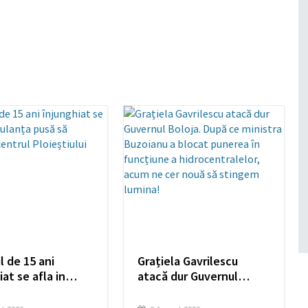
l de 15 ani
Grațiela Gavrilescu
iat se afla in
atacă dur Guvernul
nța pusă să
Boloja. După ce ministra
scă centrul
Buzoianu a blocat