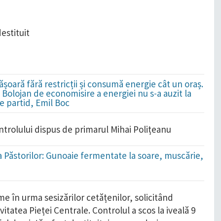
ășoară fără restricții și consumă energie cât un oraș.
i Bolojan de economisire a energiei nu s-a auzit la
e partid, Emil Boc
ontrolului dispus de primarul Mihai Polițeanu
ada Păstorilor: Gunoaie fermentate la soare, muscărie,
e în urma sesizărilor cetățenilor, solicitând
ivitatea Pieței Centrale. Controlul a scos la iveală 9