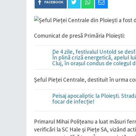
FACEBOOK
Comunicat de presă Primăria Ploiești:
De 4 zile, festivalul Untold se desf
În plină criză energetică, apelul lu
Cluj, în orașul condus de colegul d
Șeful Pieței Centrale, destituit în urma c
Peisaj apocaliptic la Ploiești. Str
focar de infecție!
Primarul Mihai Polițeanu a luat măsuri ferm
verificări la SC Hale și Piețe SA, vizând act