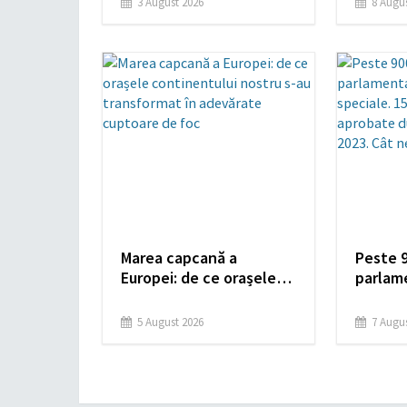
3 August 2026
8 Augus
urma să fie schimbat
Ploiești
Bolojan de la Palatul
Victoria
Marea capcană a
Peste 9
Europei: de ce orașele
parlam
continentului nostru s-
pensii 
au transformat în
dosare 
5 August 2026
7 Augus
adevărate cuptoare de
aprobat
foc
CCR din
costă l