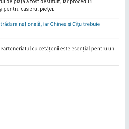
l de piață a fost destituit, iar proceduri
și pentru casierul pieței.
trădare națională, iar Ghinea și Cîțu trebuie
!
Parteneriatul cu cetățenii este esențial pentru un