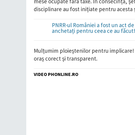
mese ocupate fără taxe. În consecință, șefu
disciplinare au fost inițiate pentru acesta 
PNRR-ul României a fost un act de 
anchetați pentru ceea ce au făcut
Mulțumim ploieștenilor pentru implicare! 
oraș corect și transparent.
VIDEO PHONLINE.RO