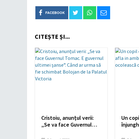
FACEBOOK
CITEȘTE ȘI...
Cristoiu, anunțul verii:
Un copi
„Se va face Guvernul
înjungh
Tomac. E guvernul
ambula
ultimei șanse”. Când ar
ocolea