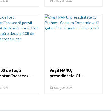
t 2026
3 August 2026
ului
punerea în funcțiune a
hidrocentralelor, acum
ne cer nouă să stingem
lumina!
00 de foști
Virgil NANU,
entari încasează
președintele CJ
speciale. 154 de
Prahova: Centura
noi au fost
Comarnic va fi gata până
t 2026
6 August 2026
e după o decizie
la finalul lunii august!
 2023. Cât ne
unar