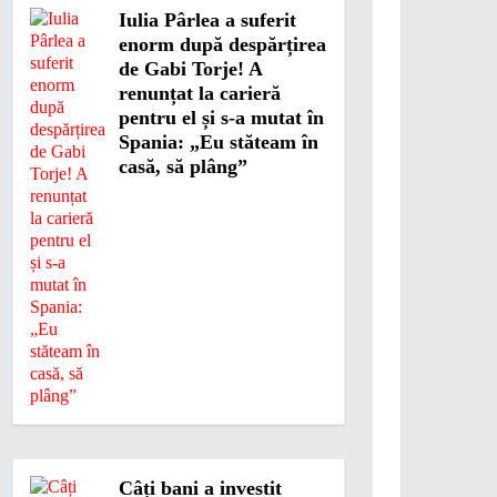
Iulia Pârlea a suferit
enorm după despărțirea
de Gabi Torje! A
renunțat la carieră
pentru el și s-a mutat în
Spania: „Eu stăteam în
casă, să plâng”
Câți bani a investit