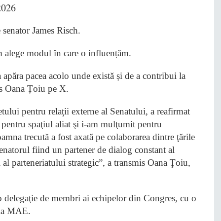
2026
 senator James Risch.
m alege modul în care o influențăm.
a apăra pacea acolo unde există și de a contribui la
ris Oana Țoiu pe X.
lui pentru relaţii externe al Senatului, a reafirmat
pentru spaţiul aliat şi i-am mulţumit pentru
oamna trecută a fost axată pe colaborarea dintre ţările
enatorul fiind un partener de dialog constant al
al parteneriatului strategic”, a transmis Oana Ţoiu,
 o delegaţie de membri ai echipelor din Congres, cu o
 la MAE.