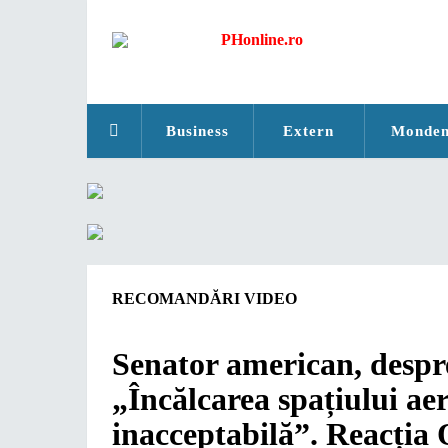
Business
Extern
Monde
RECOMANDĂRI VIDEO
Senator american, despre
„Încălcarea spațiului ae
inacceptabilă”. Reacția