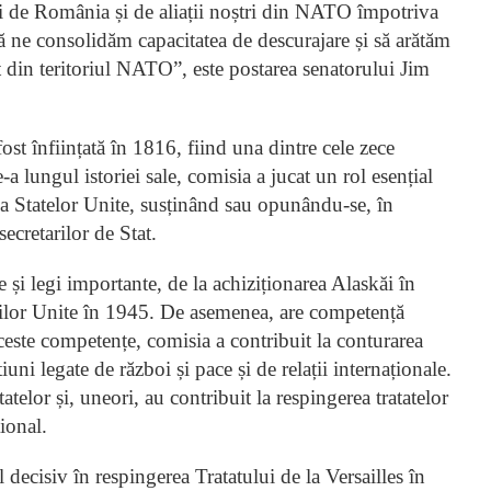
uri de România și de aliații noștri din NATO împotriva
 ne consolidăm capacitatea de descurajare și să arătăm
 din teritoriul NATO”, este postarea senatorului Jim
ost înființată în 1816, fiind una dintre cele zece
a lungul istoriei sale, comisia a jucat un rol esențial
ne a Statelor Unite, susținând sau opunându-se, în
secretarilor de Stat.
te și legi importante, de la achiziționarea Alaskăi în
nilor Unite în 1945. De asemenea, are competență
ceste competențe, comisia a contribuit la conturarea
uni legate de război și pace și de relații internaționale.
atelor și, uneori, au contribuit la respingerea tratatelor
ional.
 decisiv în respingerea Tratatului de la Versailles în