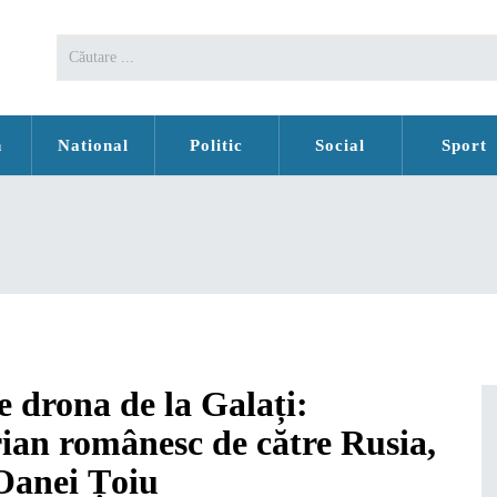
n
National
Politic
Social
Sport
 drona de la Galați:
rian românesc de către Rusia,
 Oanei Țoiu