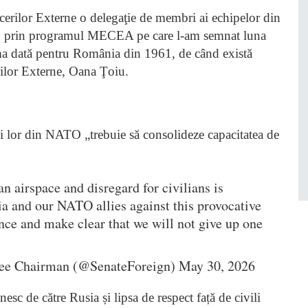
erilor Externe o delegaţie de membri ai echipelor din
e, prin programul MECEA pe care l-am semnat luna
ima dată pentru România din 1961, de când există
ilor Externe, Oana Ţoiu.
ii lor din NATO „trebuie să consolideze capacitatea de
n airspace and disregard for civilians is
a and our NATO allies against this provocative
nce and make clear that we will not give up one
ee Chairman (@SenateForeign) May 30, 2026
esc de către Rusia și lipsa de respect față de civili