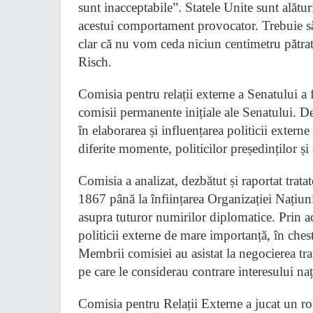
sunt inacceptabile”. Statele Unite sunt alăt
acestui comportament provocator. Trebuie să
clar că nu vom ceda niciun centimetru pătrat
Risch.
Comisia pentru relații externe a Senatului a f
comisii permanente inițiale ale Senatului. De-
în elaborarea și influențarea politicii exter
diferite momente, politicilor președinților și 
Comisia a analizat, dezbătut și raportat trata
1867 până la înființarea Organizației Națiu
asupra tuturor numirilor diplomatice. Prin a
politicii externe de mare importanță, în chesti
Membrii comisiei au asistat la negocierea trat
pe care le considerau contrare interesului naț
Comisia pentru Relații Externe a jucat un rol