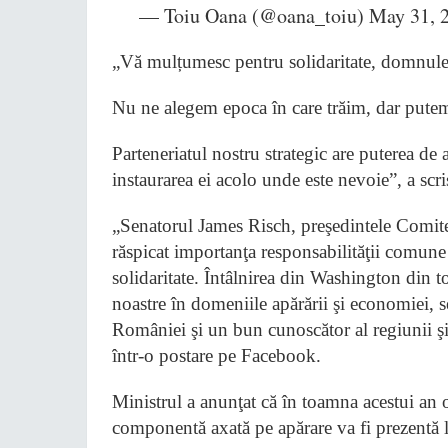
— Toiu Oana (@oana_toiu) May 31, 
„Vă mulțumesc pentru solidaritate, domnule
Nu ne alegem epoca în care trăim, dar pute
Parteneriatul nostru strategic are puterea de 
instaurarea ei acolo unde este nevoie”, a sc
„Senatorul James Risch, preşedintele Comitetu
răspicat importanţa responsabilităţii comune 
solidaritate. Întâlnirea din Washington din t
noastre în domeniile apărării şi economiei, s
României şi un bun cunoscător al regiunii şi 
într-o postare pe Facebook.
Ministrul a anunţat că în toamna acestui an
componentă axată pe apărare va fi prezentă