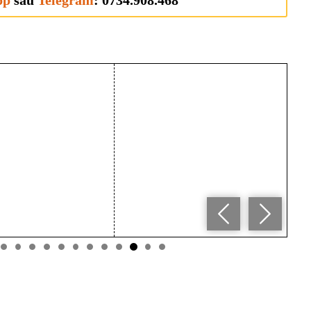
pp
sau
Telegram
: 0734.908.468