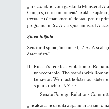
„În octombrie vom găzdui la Ministerul Afac
Congres, cu o componentă axată pe apărar
trecută cu departamentul de stat, pentru pr
programul în SUA”, a spus ministrul Afacer
Știrea inițială
Senatorul spune, în context, că SUA și aliaț
descurajare”.
Russia’s reckless violation of Romania
unacceptable. The stands with Romani
behavior. We must bolster our deterre
square inch of NATO.
— Senate Foreign Relations Committ
„Încălcarea nesăbuită a spațiului aerian român