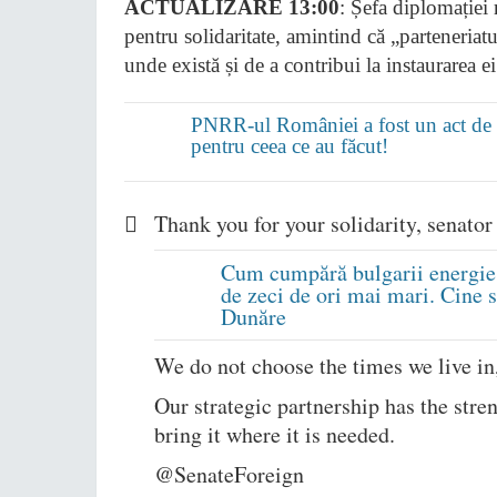
ACTUALIZARE 13:00
: Șefa diplomației
pentru solidaritate, amintind că „parteneriat
unde există și de a contribui la instaurarea 
PNRR-ul României a fost un act de tr
pentru ceea ce au făcut!
Thank you for your solidarity, senato
Cum cumpără bulgarii energie 
de zeci de ori mai mari. Cine s
Dunăre
We do not choose the times we live in
Our strategic partnership has the stre
bring it where it is needed.
@SenateForeign