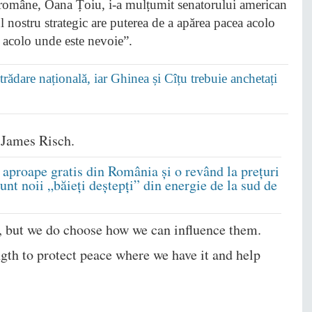
 române, Oana Țoiu, i-a mulțumit senatorului american
ul nostru strategic are puterea de a apărea pacea acolo
ei acolo unde este nevoie”.
ădare națională, iar Ghinea și Cîțu trebuie anchetați
r James Risch.
aproape gratis din România și o revând la prețuri
unt noii „băieți deștepți” din energie de la sud de
, but we do choose how we can influence them.
ngth to protect peace where we have it and help