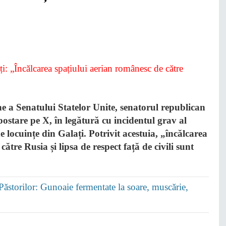
ne a Senatului Statelor Unite, senatorul republican
postare pe X, în legătură cu incidentul grav al
e locuințe din Galați. Potrivit acestuia, „încălcarea
ătre Rusia și lipsa de respect față de civili sunt
a Păstorilor: Gunoaie fermentate la soare, muscărie,