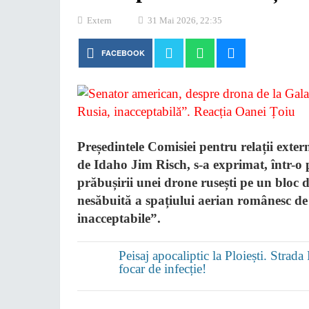
Extern
31 Mai 2026, 22:35
FACEBOOK
Președintele Comisiei pentru relații exter
de Idaho Jim Risch, s-a exprimat, într-o 
prăbușirii unei drone rusești pe un bloc d
nesăbuită a spațiului aerian românesc de c
inacceptabile”.
Peisaj apocaliptic la Ploiești. Strad
focar de infecție!