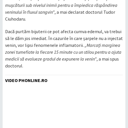
mușcăturii sub nivelul inimii pentru a împiedica răspândirea
veninului în fluxul sangvin”
, a mai declarat doctorul Tudor
Ciuhodaru.
Dacă purtăm bijuterii ce pot afecta cumva edemul, va trebui
să le dăm jos imediat. În cazurile în care șarpele nu a injectat
venin, vor lipsi fenomenele inflamatorii.
„Marcați marginea
zonei tumefiate la fiecare 15 minute cu un stilou pentru a ajuta
medicii să evalueze gradul de expunere la venin”
, a mai spus
doctorul.
VIDEO PHONLINE.RO