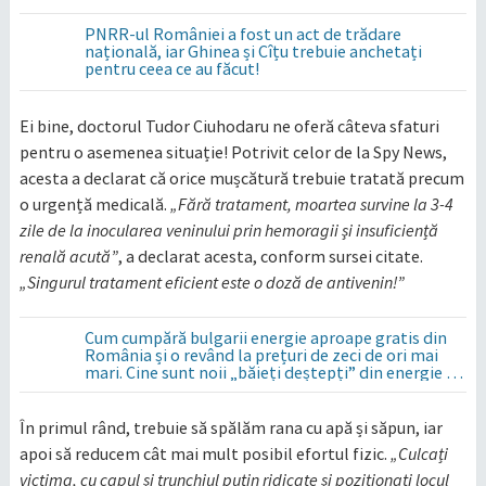
PNRR-ul României a fost un act de trădare
națională, iar Ghinea și Cîțu trebuie anchetați
pentru ceea ce au făcut!
Ei bine, doctorul Tudor Ciuhodaru ne oferă câteva sfaturi
pentru o asemenea situație! Potrivit celor de la Spy News,
acesta a declarat că orice mușcătură trebuie tratată precum
o urgență medicală.
„Fără tratament, moartea survine la 3-4
zile de la inocularea veninului prin hemoragii şi insuficiență
renală acută”
, a declarat acesta, conform sursei citate.
„Singurul tratament eficient este o doză de antivenin!”
Cum cumpără bulgarii energie aproape gratis din
România și o revând la prețuri de zeci de ori mai
mari. Cine sunt noii „băieți deștepți” din energie de
la sud de Dunăre
În primul rând, trebuie să spălăm rana cu apă și săpun, iar
apoi să reducem cât mai mult posibil efortul fizic.
„Culcați
victima, cu capul şi trunchiul puţin ridicate şi poziționați locul