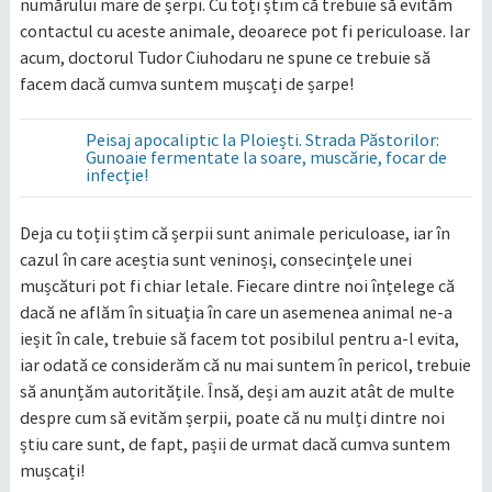
numărului mare de șerpi. Cu toți știm că trebuie să evităm
contactul cu aceste animale, deoarece pot fi periculoase. Iar
acum, doctorul Tudor Ciuhodaru ne spune ce trebuie să
facem dacă cumva suntem mușcați de șarpe!
Peisaj apocaliptic la Ploiești. Strada Păstorilor:
Gunoaie fermentate la soare, muscărie, focar de
infecție!
Deja cu toții știm că șerpii sunt animale periculoase, iar în
cazul în care aceștia sunt veninoși, consecințele unei
mușcături pot fi chiar letale. Fiecare dintre noi înțelege că
dacă ne aflăm în situația în care un asemenea animal ne-a
ieșit în cale, trebuie să facem tot posibilul pentru a-l evita,
iar odată ce considerăm că nu mai suntem în pericol, trebuie
să anunțăm autoritățile. Însă, deși am auzit atât de multe
despre cum să evităm șerpii, poate că nu mulți dintre noi
știu care sunt, de fapt, pașii de urmat dacă cumva suntem
mușcați!