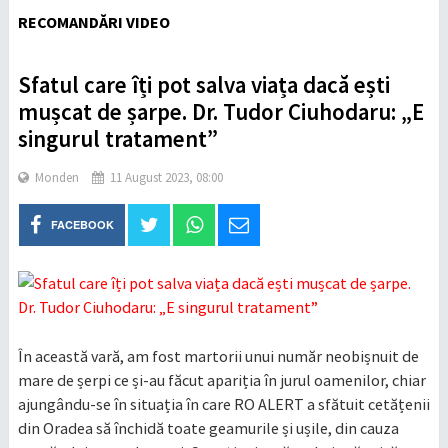
RECOMANDĂRI VIDEO
Sfatul care îți pot salva viața dacă ești
mușcat de șarpe. Dr. Tudor Ciuhodaru: „E
singurul tratament”
Monden
11 August 2023, 08:00
FACEBOOK
În această vară, am fost martorii unui număr neobișnuit de
mare de șerpi ce și-au făcut apariția în jurul oamenilor, chiar
ajungându-se în situația în care RO ALERT a sfătuit cetățenii
din Oradea să închidă toate geamurile și ușile, din cauza