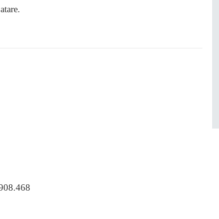
atare.
.908.468