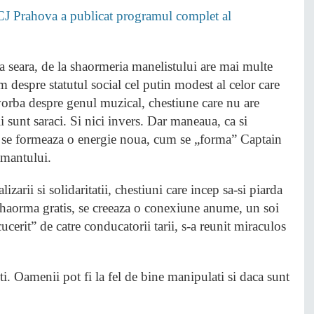
CJ Prahova a publicat programul complet al
a seara, de la shaormeria manelistului are mai multe
 despre statutul social cel putin modest al celor care
e vorba despre genul muzical, chestiune care nu are
i sunt saraci. Si nici invers. Dar maneaua, ca si
c, se formeaza o energie noua, cum se „forma” Captain
amantului.
izarii si solidaritatii, chestiuni care incep sa-si piarda
 shaorma gratis, se creeaza o conexiune anume, un soi
cucerit” de catre conducatorii tarii, s-a reunit miraculos
ti. Oamenii pot fi la fel de bine manipulati si daca sunt