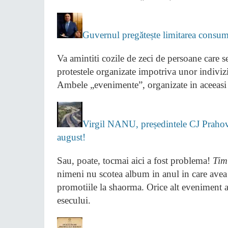
Guvernul pregătește limitarea consumu
Va amintiti cozile de zeci de persoane care 
protestele organizate impotriva unor indiviz
Ambele „evenimente”, organizate in aceeasi 
Virgil NANU, președintele CJ Prahova
august!
Sau, poate, tocmai aici a fost problema!
Tim
nimeni nu scotea album in anul in care avea M
promotiile la shaorma. Orice alt eveniment ar 
esecului.