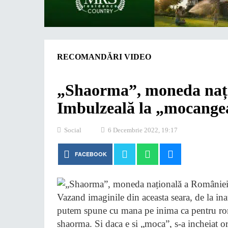
RECOMANDĂRI VIDEO
„Shaorma”, moneda nați
Imbulzeală la „mocangeal
Social
6 Decembrie 2022, 19:17
FACEBOOK
Vazand imaginile din aceasta seara, de la ina
putem spune cu mana pe inima ca pentru ro
shaorma. Si daca e si „moca”, s-a incheiat o