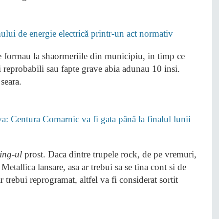
lui de energie electrică printr-un act normativ
se formau la shaormeriile din municipiu, in timp ce
i reprobabili sau fapte grave abia adunau 10 insi.
seara.
: Centura Comarnic va fi gata până la finalul lunii
ing-ul
prost. Daca dintre trupele rock, de pe vremuri,
etallica lansare, asa ar trebui sa se tina cont si de
trebui reprogramat, altfel va fi considerat sortit