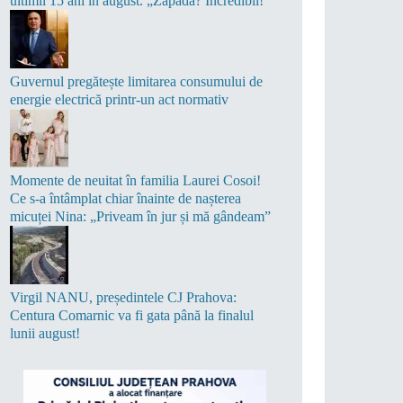
ultimii 15 ani în august. „Zăpadă? Incredibil!”
Guvernul pregătește limitarea consumului de
energie electrică printr-un act normativ
Momente de neuitat în familia Laurei Cosoi!
Ce s-a întâmplat chiar înainte de nașterea
micuței Nina: „Priveam în jur și mă gândeam”
Virgil NANU, președintele CJ Prahova:
Centura Comarnic va fi gata până la finalul
lunii august!