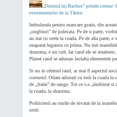
„Drumul lui Bachus” prinde contur: 
evenimentului de la Tătaru
Imbulzeala pentru mancare gratis, din aceast
„unghiuri” de judecata. Pe de o parte, vorbim
au stat cu orele la coada. Pe de alta parte, 
neaparat legatura cu prima. Nu toti manelisti
shaorma, e un cult. Iar cand ele se intalnes
Planet cand se adunau laolalta elementele p
Si nu in ultimul rand, ar mai fi aspectul social
conturul. Odata adunati cu totii la coada la
de „fratie” de sange. Tot ce s-a „dezbinat si 
la coada, la shaorma.
Politicienii au multe de invatat de la manelis
uniti.