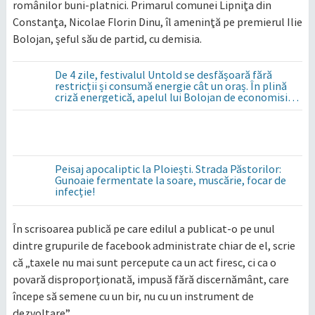
românilor buni-platnici. Primarul comunei Lipniţa din
Constanţa, Nicolae Florin Dinu, îl ameninţă pe premierul Ilie
Bolojan, şeful său de partid, cu demisia.
De 4 zile, festivalul Untold se desfășoară fără
restricții și consumă energie cât un oraș. În plină
criză energetică, apelul lui Bolojan de economisire
a energiei nu s-a auzit la Cluj, în orașul condus de
colegul de partid, Emil Boc
Peisaj apocaliptic la Ploiești. Strada Păstorilor:
Gunoaie fermentate la soare, muscărie, focar de
infecție!
În scrisoarea publică pe care edilul a publicat-o pe unul
dintre grupurile de facebook administrate chiar de el, scrie
că „taxele nu mai sunt percepute ca un act firesc, ci ca o
povară disproporționată, impusă fără discernământ, care
începe să semene cu un bir, nu cu un instrument de
dezvoltare”.