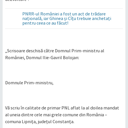
PNRR-ul României a fost un act de trădare
națională, iar Ghinea și Cîțu trebuie anchetați
pentru ceea ce au făcut!
„Scrisoare deschisă către Domnul Prim-ministru al
României, Domnul Ilie-Gavril Bolojan:
Domnule Prim-ministru,
Vă scriu în calitate de primar PNL aflat la al doilea mandat
al uneia dintre cele mai grele comune din România –
comuna Lipnița, județul Constanța.