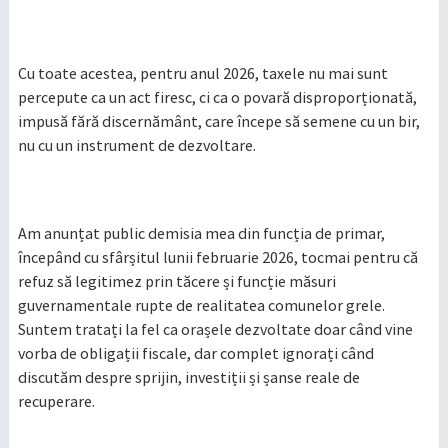
Cu toate acestea, pentru anul 2026, taxele nu mai sunt
percepute ca un act firesc, ci ca o povară disproporționată,
impusă fără discernământ, care începe să semene cu un bir,
nu cu un instrument de dezvoltare.
Am anunțat public demisia mea din funcția de primar,
începând cu sfârșitul lunii februarie 2026, tocmai pentru că
refuz să legitimez prin tăcere și funcție măsuri
guvernamentale rupte de realitatea comunelor grele.
Suntem tratați la fel ca orașele dezvoltate doar când vine
vorba de obligații fiscale, dar complet ignorați când
discutăm despre sprijin, investiții și șanse reale de
recuperare.