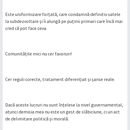
Este uniformizare forțată, care condamnă definitiv satele
la subdezvoltare și îi alungă pe puținii primari care încă mai
cred că pot face ceva.
Comunitățile mici nu cer favoruri!
Cer reguli corecte, tratament diferențiat și șanse reale.
Dacă aceste lucruri nu sunt înțelese la nivel guvernamental,
atunci demisia mea nu este un gest de slăbiciune, ci un act
de delimitare politică și morală.