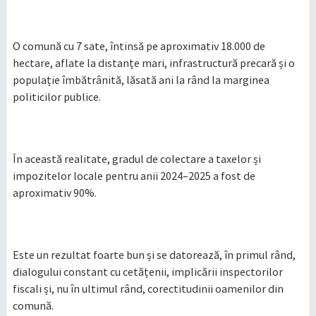
O comună cu 7 sate, întinsă pe aproximativ 18.000 de
hectare, aflate la distanțe mari, infrastructură precară și o
populație îmbătrânită, lăsată ani la rând la marginea
politicilor publice.
În această realitate, gradul de colectare a taxelor și
impozitelor locale pentru anii 2024–2025 a fost de
aproximativ 90%.
Este un rezultat foarte bun și se datorează, în primul rând,
dialogului constant cu cetățenii, implicării inspectorilor
fiscali și, nu în ultimul rând, corectitudinii oamenilor din
comună.