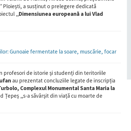
l” Ploiești, a susținut o prelegere dedicată
oiectul „
Dimensiunea europeană a lui Vlad
orilor: Gunoaie fermentate la soare, muscărie, focar
profesori de istorie și studenți din teritoriile
Tufan
au prezentat concluziile legate de inscripția
Turbolo, Complexul Monumental Santa Maria la
d Țepeș „s-a săvârșit din viață cu moarte de