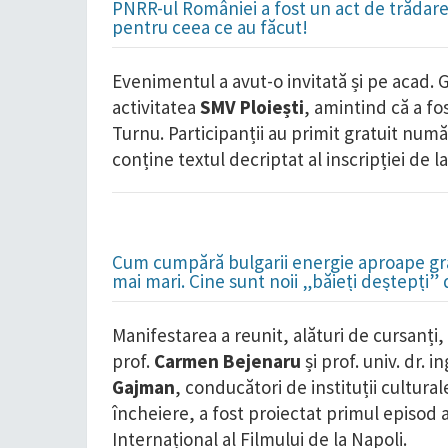
PNRR-ul României a fost un act de trădare 
pentru ceea ce au făcut!
Evenimentul a avut-o invitată și pe acad. G
activitatea
SMV Ploiești
, amintind că a fo
Turnu. Participanții au primit gratuit număr
conține textul decriptat al inscripției de l
Cum cumpără bulgarii energie aproape grat
mai mari. Cine sunt noii „băieți deștepți”
Manifestarea a reunit, alături de cursanți
prof.
Carmen Bejenaru
și prof. univ. dr. in
Gajman
, conducători de instituții cultural
încheiere, a fost proiectat primul episod a
Internațional al Filmului de la Napoli.