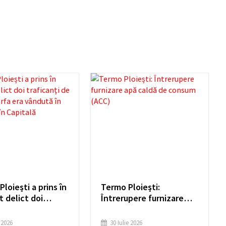
Ploiești a prins în
Termo Ploiești:
t delict doi
Întrerupere furnizare
nți de droguri.
apă caldă de consum
ra vândută în
(ACC)
e 2026
30 Iulie 2026