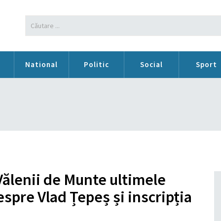
n
National
Politic
Social
Sport
Vălenii de Munte ultimele
despre Vlad Țepeș și inscripția