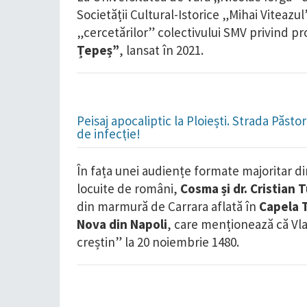
Societății Cultural-Istorice „Mihai Viteazu
„cercetărilor” colectivului SMV privind pr
Țepeș”
, lansat în 2021.
Peisaj apocaliptic la Ploiești. Strada Păst
de infecție!
În fața unei audiențe formate majoritar din 
locuite de români,
Cosma și dr. Cristian 
din marmură de Carrara aflată în
Capela 
Nova din Napoli
, care menționează că Vla
creștin” la 20 noiembrie 1480.