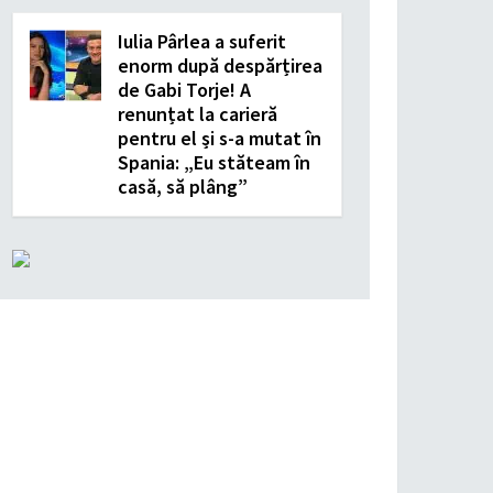
Iulia Pârlea a suferit
enorm după despărțirea
de Gabi Torje! A
renunțat la carieră
pentru el și s-a mutat în
Spania: „Eu stăteam în
casă, să plâng”