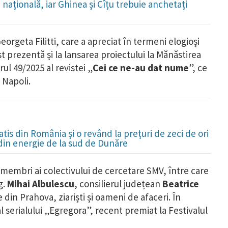
națională, iar Ghinea și Cîțu trebuie anchetați
eorgeta Filitti, care a apreciat în termeni elogioși
st prezentă și la lansarea proiectului la Mănăstirea
ul 49/2025 al revistei „
Cei ce ne-au dat nume
”, ce
a Napoli.
is din România și o revând la prețuri de zeci de ori
 din energie de la sud de Dunăre
, membri ai colectivului de cercetare SMV, între care
g.
Mihai Albulescu
, consilierul județean
Beatrice
e din Prahova, ziariști și oameni de afaceri. În
l serialului „Egregora”, recent premiat la Festivalul