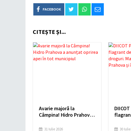
FACEBOOK
CITEȘTE ȘI...
Avarie majoră la
DIICOT 
Câmpina! Hidro Prahova
flagran
a anunțat oprirea apei în
trafica
tot municipiul
Marfa e
31 Iulie 2026
30 Iuli