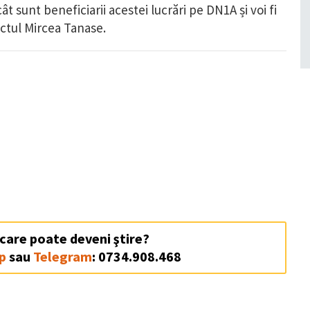
t sunt beneficiarii acestei lucrări pe DN1A și voi fi
fectul Mircea Tanase.
 care poate deveni ştire?
p
sau
Telegram
: 0734.908.468