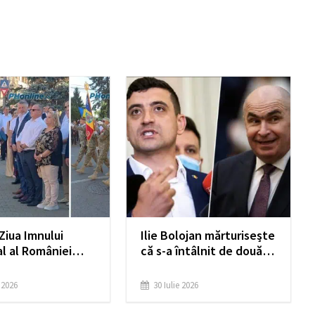
Ziua Imnului
Ilie Bolojan mărturisește
l al României
că s-a întâlnit de două
rită la Ploiești
ori cu George Simion,
dar „nu-și mai
e 2026
30 Iulie 2026
amintește” când