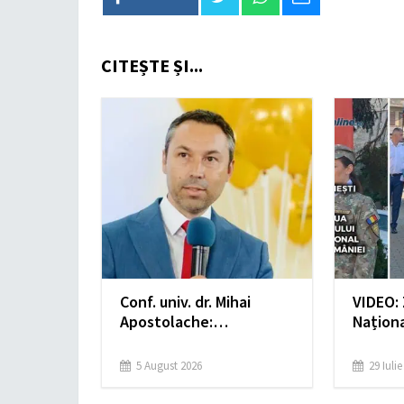
CITEȘTE ȘI...
Conf. univ. dr. Mihai
VIDEO: 
Apostolache:
Naționa
Sancționarea primarului
sărbăto
Timișoarei, Dominic
5 August 2026
29 Iuli
Fritz, arată o dublă
măsură în aplicarea