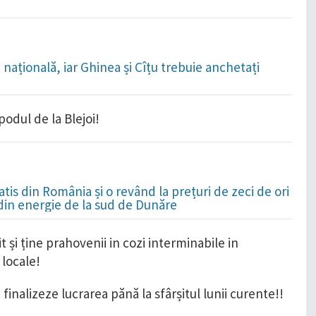
națională, iar Ghinea și Cîțu trebuie anchetați
podul de la Blejoi!
is din România și o revând la prețuri de zeci de ori
 din energie de la sud de Dunăre
 și ține prahovenii in cozi interminabile in
 locale!
 finalizeze lucrarea pănă la sfârșitul lunii curente!!