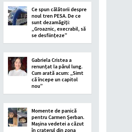
Ce spun călătorii despre
noul tren PESA. De ce
sunt dezamăgiți:
„Groaznic, execrabil, să
se desființeze”
Gabriela Cristea a
renunțat la părul lung.
Cum arată acum: „Simt
că începe un capitol
nou”
Momente de panică
pentru Carmen Șerban.
Mașina vedetei a căzut
în craterul din zona