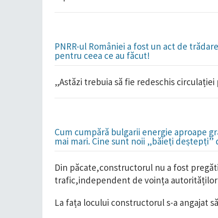
PNRR-ul României a fost un act de trădare 
pentru ceea ce au făcut!
„Astăzi trebuia să fie redeschis circulației 
Cum cumpără bulgarii energie aproape grat
mai mari. Cine sunt noii „băieți deștepți”
Din păcate,constructorul nu a fost pregătit
trafic,independent de voința autorităților
La fața locului constructorul s-a angajat să