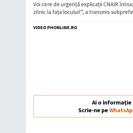
Voi cere de urgență explicații CNAIR întrucâ
zilnic la fața locului!”, a transmis subpre
VIDEO PHONLINE.RO
Ai o informație
Scrie-ne pe
WhatsAp