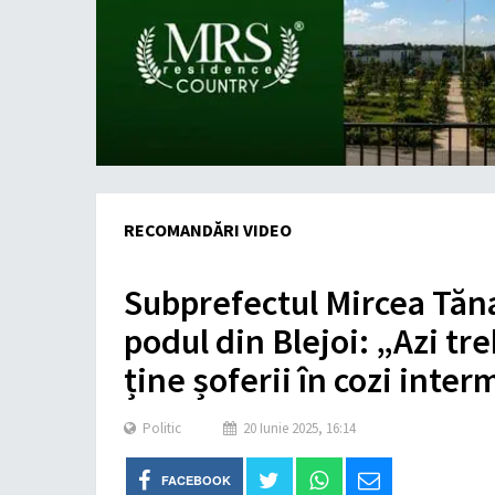
RECOMANDĂRI VIDEO
Subprefectul Mircea Tăna
podul din Blejoi: „Azi tre
ține șoferii în cozi inter
Politic
20 Iunie 2025, 16:14
FACEBOOK