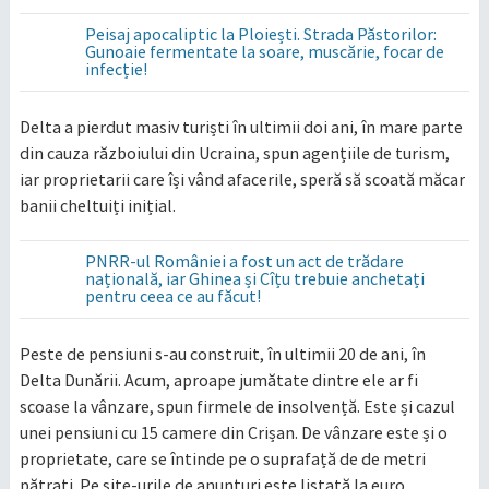
Peisaj apocaliptic la Ploiești. Strada Păstorilor:
Gunoaie fermentate la soare, muscărie, focar de
infecție!
Delta a pierdut masiv turiști în ultimii doi ani, în mare parte
din cauza războiului din Ucraina, spun agențiile de turism,
iar proprietarii care își vând afacerile, speră să scoată măcar
banii cheltuiți inițial.
PNRR-ul României a fost un act de trădare
națională, iar Ghinea și Cîțu trebuie anchetați
pentru ceea ce au făcut!
Peste de pensiuni s-au construit, în ultimii 20 de ani, în
Delta Dunării. Acum, aproape jumătate dintre ele ar fi
scoase la vânzare, spun firmele de insolvență. Este și cazul
unei pensiuni cu 15 camere din Crișan. De vânzare este și o
proprietate, care se întinde pe o suprafață de de metri
pătrați. Pe site-urile de anunțuri este listată la euro.