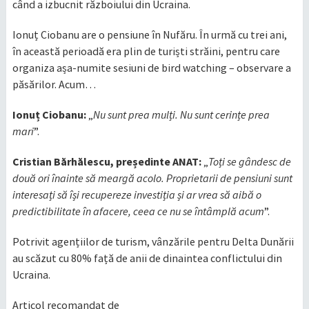
când a izbucnit războiului din Ucraina.
Ionuț Ciobanu are o pensiune în Nufăru. În urmă cu trei ani,
în această perioadă era plin de turiști străini, pentru care
organiza așa-numite sesiuni de bird watching – observare a
păsărilor. Acum…
Ionuț Ciobanu:
„
Nu sunt prea mulți. Nu sunt cerințe prea
mari
”.
Cristian Bărhălescu, președinte ANAT:
„
Toți se gândesc de
două ori înainte să meargă acolo. Proprietarii de pensiuni sunt
interesați să își recupereze investiția și ar vrea să aibă o
predictibilitate în afacere, ceea ce nu se întâmplă acum
”.
Potrivit agențiilor de turism, vânzările pentru Delta Dunării
au scăzut cu 80% față de anii de dinaintea conflictului din
Ucraina.
Articol recomandat de