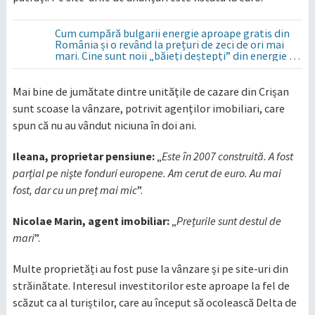
Cum cumpără bulgarii energie aproape gratis din
România și o revând la prețuri de zeci de ori mai
mari. Cine sunt noii „băieți deștepți” din energie de
la sud de Dunăre
Mai bine de jumătate dintre unitățile de cazare din Crișan
sunt scoase la vânzare, potrivit agenților imobiliari, care
spun că nu au vândut niciuna în doi ani.
Ileana, proprietar pensiune:
„
Este în 2007 construită. A fost
parțial pe niște fonduri europene. Am cerut de euro. Au mai
fost, dar cu un preț mai mic
”.
Nicolae Marin, agent imobiliar
:
„
Prețurile sunt destul de
mari
”.
Multe proprietăți au fost puse la vânzare și pe site-uri din
străinătate. Interesul investitorilor este aproape la fel de
scăzut ca al turiștilor, care au început să ocolească Delta de