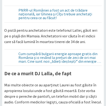
PNRR-ul României a fost un act de trădare
națională, iar Ghinea și Cîțu trebuie anchetați
pentru ceea ce au făcut!
O pistă pentru anchetatori este telefonul Lallei, găsit ieri
pe o plajă din Mamaia. Anchetatorii vor căuta în el indicii
care să facă lumină în moartea tinerei de 34 de ani.
Cum cumpără bulgarii energie aproape gratis din
România și o revând la prețuri de zeci de ori mai
mari. Cine sunt noii „băieți deștepți” din energie de
la sud de Dunăre
De ce a murit DJ Lalla, de fapt
Mai multe obiecte ce au aparținut Laurei au fost găsite în
apropierea locului unde a fost găsită moartă. Este vorba
despre o pereche de pantofi, un telefon mobil dar și căști
audio. Conform medicilor legiști, cauza oficială a fost înecul.