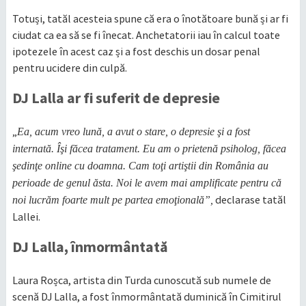
Totuși, tatăl acesteia spune că era o înotătoare bună și ar fi
ciudat ca ea să se fi înecat. Anchetatorii iau în calcul toate
ipotezele în acest caz și a fost deschis un dosar penal
pentru ucidere din culpă.
DJ Lalla ar fi suferit de depresie
„
Ea, acum vreo lună, a avut o stare, o depresie şi a fost
internată. Îşi făcea tratament. Eu am o prietenă psiholog, făcea
şedinţe online cu doamna. Cam toţi artiştii din România au
perioade de genul ăsta. Noi le avem mai amplificate pentru că
declarase tatăl
noi lucrăm foarte mult pe partea emoţională”,
Lallei.
DJ Lalla, înmormântată
Laura Roșca, artista din Turda cunoscută sub numele de
scenă DJ Lalla, a fost înmormântată duminică în Cimitirul