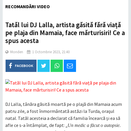
RECOMANDĂRI VIDEO
Tatăl lui DJ Lalla, artista găsită fără viață
pe plaja din Mamaia, face mărturisiri! Ce a
spus acesta
Monden
1 Octombrie 2023, 21:40
FACEBOOK
DJ Lalla, tânăra găsită moartă pe o plajă din Mamaia acum
patru zile, a fost înmormântată astăzi la Turda, oraşul
natal. Tatăl acesteia a declarat că familia încearcă și ea să
afle ce s-a întâmplat, de fapt: „
Un medic a făcut o autopsie.