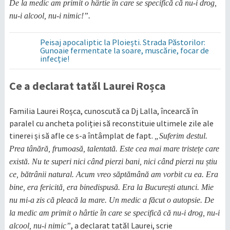
De la medic am primit o hârtie în care se specifică că nu-i drog,
nu-i alcool, nu-i nimic!”.
Peisaj apocaliptic la Ploiești. Strada Păstorilor:
Gunoaie fermentate la soare, muscărie, focar de
infecție!
Ce a declarat tatăl Laurei Roșca
Familia Laurei Roșca, cunoscută ca Dj Lalla, încearcă în
paralel cu ancheta poliției să reconstituie ultimele zile ale
tinerei și să afle ce s-a întâmplat de fapt.
„Suferim destul.
Prea tânără, frumoasă, talentată. Este cea mai mare tristețe care
există. Nu te superi nici când pierzi bani, nici când pierzi nu știu
ce, bătrânii natural. Acum vreo săptămână am vorbit cu ea. Era
bine, era fericită, era binedispusă. Era la București atunci. Mie
nu mi-a zis că pleacă la mare. Un medic a făcut o autopsie. De
la medic am primit o hârtie în care se specifică că nu-i drog, nu-i
, a declarat tatăl Laurei, scrie
alcool, nu-i nimic”