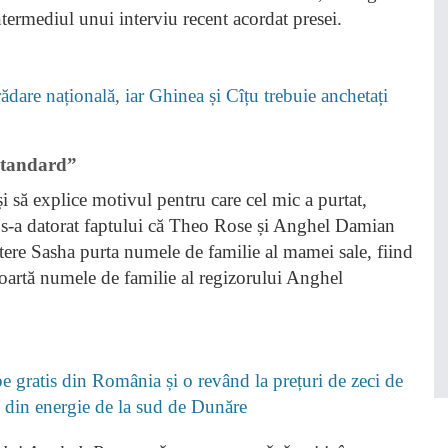
intermediul unui interviu recent acordat presei.
dare națională, iar Ghinea și Cîțu trebuie anchetați
 standard”
și să explice motivul pentru care cel mic a purtat,
ie s-a datorat faptului că Theo Rose și Anghel Damian
aștere Sasha purta numele de familie al mamei sale, fiind
artă numele de familie al regizorului Anghel
 gratis din România și o revând la prețuri de zeci de
i” din energie de la sud de Dunăre