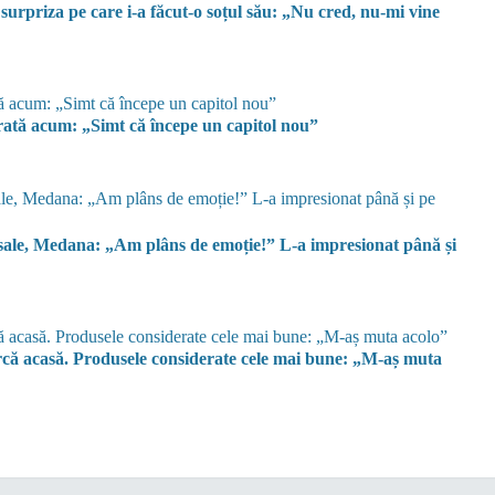
 surpriza pe care i-a făcut-o soțul său: „Nu cred, nu-mi vine
rată acum: „Simt că începe un capitol nou”
i sale, Medana: „Am plâns de emoție!” L-a impresionat până și
rcă acasă. Produsele considerate cele mai bune: „M-aș muta