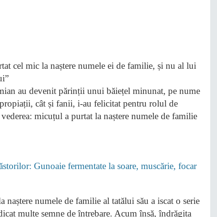
ian au devenit părinții unui băiețel minunat, pe nume
ropiații, cât și fanii, i-au felicitat pentru rolul de
u vederea: micuțul a purtat la naștere numele de familie
Păstorilor: Gunoaie fermentate la soare, muscărie, focar
 naștere numele de familie al tatălui său a iscat o serie
idicat multe semne de întrebare. Acum însă, îndrăgita