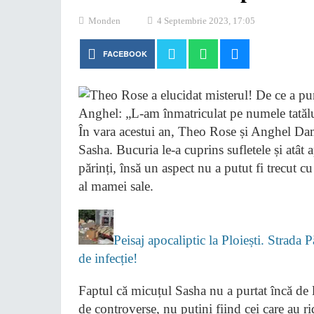
Monden
4 Septembrie 2023, 17:05
FACEBOOK
În vara acestui an, Theo Rose și Anghel Dam
Sasha. Bucuria le-a cuprins sufletele și atât ap
părinți, însă un aspect nu a putut fi trecut c
al mamei sale.
Peisaj apocaliptic la Ploiești. Strada 
de infecție!
Faptul că micuțul Sasha nu a purtat încă de la
de controverse, nu puțini fiind cei care au r