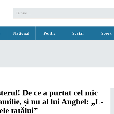
n
National
Politic
Social
Sport
terul! De ce a purtat cel mic
amilie, și nu al lui Anghel: „L-
le tatălui”