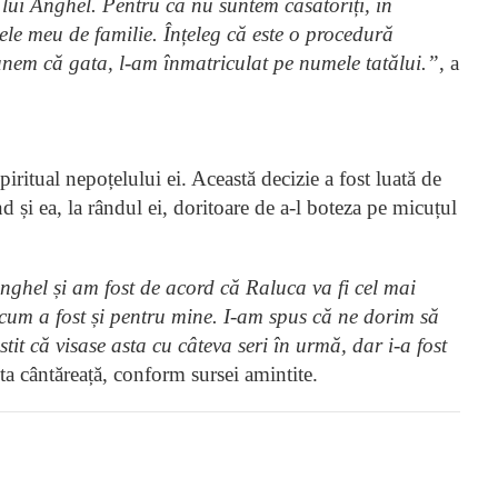
lui Anghel. Pentru că nu suntem căsătoriți, în
ele meu de familie. Înțeleg că este o procedură
nem că gata, l-am înmatriculat pe numele tatălui.”
, a
spiritual nepoțelului ei. Această decizie a fost luată de
și ea, la rândul ei, doritoare de a-l boteza pe micuțul
nghel și am fost de acord că Raluca va fi cel mai
 cum a fost și pentru mine. I-am spus că ne dorim să
stit că visase asta cu câteva seri în urmă, dar i-a fost
ita cântăreață, conform sursei amintite.