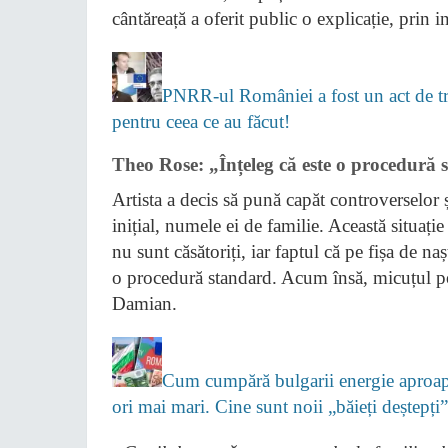
cântăreață a oferit public o explicație, prin 
PNRR-ul României a fost un act de tră
pentru ceea ce au făcut!
Theo Rose: „Înțeleg că este o procedură
Artista a decis să pună capăt controverselor 
inițial, numele ei de familie. Această situaț
nu sunt căsătoriți, iar faptul că pe fișa de n
o procedură standard. Acum însă, micuțul po
Damian.
Cum cumpără bulgarii energie aproape
ori mai mari. Cine sunt noii „băieți deștepț