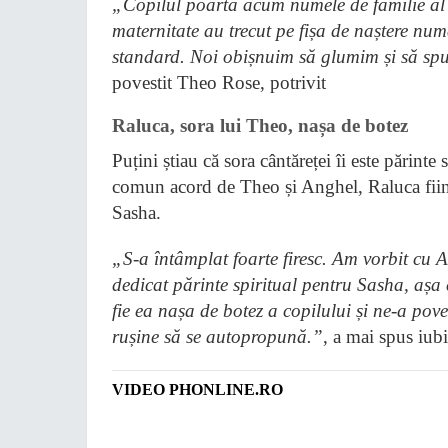
„Copilul poartă acum numele de familie al 
maternitate au trecut pe fișa de naștere num
standard. Noi obișnuim să glumim și să spu
povestit Theo Rose, potrivit
Raluca, sora lui Theo, nașa de botez
Puțini știau că sora cântăreței îi este părinte 
comun acord de Theo și Anghel, Raluca fiind 
Sasha.
„S-a întâmplat foarte firesc. Am vorbit cu A
dedicat părinte spiritual pentru Sasha, așa
fie ea nașa de botez a copilului și ne-a pove
rușine să se autopropună.”
, a mai spus iub
VIDEO PHONLINE.RO