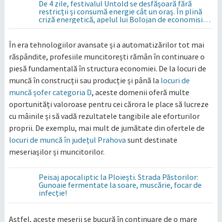
De 4 zile, festivalul Untold se desfășoară fără
restricții și consumă energie cât un oraș. În plină
criză energetică, apelul lui Bolojan de economisire
a energiei nu s-a auzit la Cluj, în orașul condus de
colegul de partid, Emil Boc
În era tehnologiilor avansate și a automatizărilor tot mai
răspândite, profesiile muncitorești rămân în continuare o
piesă fundamentală în structura economiei. De la locuri de
muncă în construcții sau producție și până la
locuri de
muncă șofer categoria D
, aceste domenii oferă multe
oportunități valoroase pentru cei cărora le place să lucreze
cu mâinile și să vadă rezultatele tangibile ale eforturilor
proprii. De exemplu, mai mult de jumătate din ofertele de
locuri de muncă în județul Prahova
sunt destinate
meseriașilor și muncitorilor.
Peisaj apocaliptic la Ploiești. Strada Păstorilor:
Gunoaie fermentate la soare, muscărie, focar de
infecție!
Astfel, aceste meserii se bucură în continuare de o mare