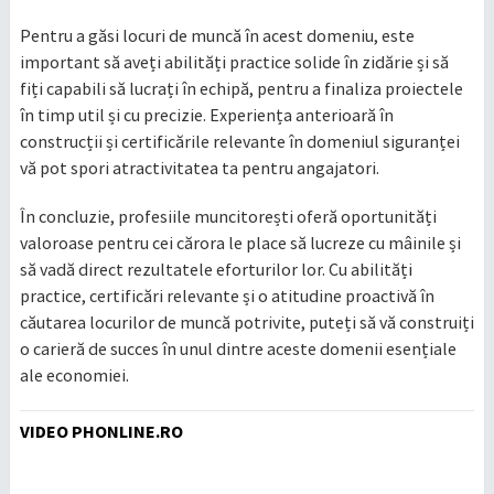
Pentru a găsi locuri de muncă în acest domeniu, este
important să aveți abilități practice solide în zidărie și să
fiți capabili să lucrați în echipă, pentru a finaliza proiectele
în timp util și cu precizie. Experiența anterioară în
construcții și certificările relevante în domeniul siguranței
vă pot spori atractivitatea ta pentru angajatori.
În concluzie, profesiile muncitorești oferă oportunități
valoroase pentru cei cărora le place să lucreze cu mâinile și
să vadă direct rezultatele eforturilor lor. Cu abilități
practice, certificări relevante și o atitudine proactivă în
căutarea locurilor de muncă potrivite, puteți să vă construiți
o carieră de succes în unul dintre aceste domenii esențiale
ale economiei.
VIDEO PHONLINE.RO