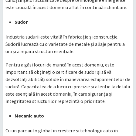
cunoștințelor actualizate despre tehnologiile emergente
este crucială în acest domeniu aflat în continuă schimbare.
Sudor
Industria sudurii este vitală în fabricație și construcție.
Sudorii lucrează cu o varietate de metale și aliaje pentru a
uni și a repara structuri esențiale.
Pentru a găsi locuri de muncă în acest domeniu, este
important să obțineți o certificare de sudor și să vă
dezvoltați abilități solide în manevrarea echipamentelor de
sudură. Capacitatea de a lucra cu precizie și atenție la detalii
este esențială în acest domeniu, în care siguranța și
integritatea structurilor reprezintă o prioritate.
Mecanic auto
Cu un parc auto global în creștere și tehnologii auto în