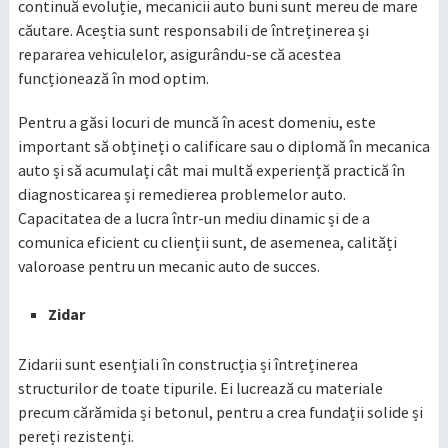
continuă evoluție, mecanicii auto buni sunt mereu de mare
căutare. Aceștia sunt responsabili de întreținerea și
repararea vehiculelor, asigurându-se că acestea
funcționează în mod optim.
Pentru a găsi locuri de muncă în acest domeniu, este
important să obțineți o calificare sau o diplomă în mecanica
auto și să acumulați cât mai multă experiență practică în
diagnosticarea și remedierea problemelor auto.
Capacitatea de a lucra într-un mediu dinamic și de a
comunica eficient cu clienții sunt, de asemenea, calități
valoroase pentru un mecanic auto de succes.
Zidar
Zidarii sunt esențiali în construcția și întreținerea
structurilor de toate tipurile. Ei lucrează cu materiale
precum cărămida și betonul, pentru a crea fundații solide și
pereți rezistenți.