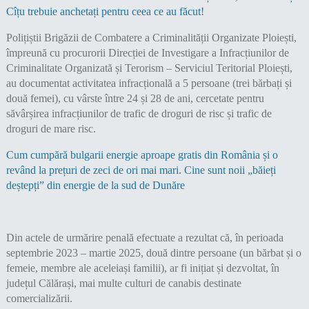
Cîțu trebuie anchetați pentru ceea ce au făcut!
Polițiștii Brigăzii de Combatere a Criminalității Organizate Ploiești,
împreună cu procurorii Direcției de Investigare a Infracțiunilor de
Criminalitate Organizată și Terorism – Serviciul Teritorial Ploiești,
au documentat activitatea infracțională a 5 persoane (trei bărbați și
două femei), cu vârste între 24 și 28 de ani, cercetate pentru
săvârșirea infracțiunilor de trafic de droguri de risc și trafic de
droguri de mare risc.
Cum cumpără bulgarii energie aproape gratis din România și o
revând la prețuri de zeci de ori mai mari. Cine sunt noii „băieți
deștepți” din energie de la sud de Dunăre
Din actele de urmărire penală efectuate a rezultat că, în perioada
septembrie 2023 – martie 2025, două dintre persoane (un bărbat și o
femeie, membre ale aceleiași familii), ar fi inițiat și dezvoltat, în
județul Călărași, mai multe culturi de canabis destinate
comercializării.