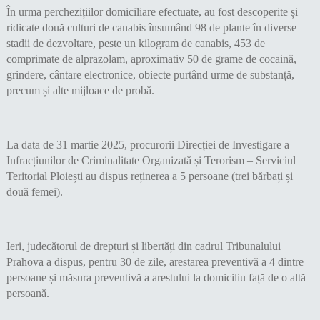
În urma perchezițiilor domiciliare efectuate, au fost descoperite și
ridicate două culturi de canabis însumând 98 de plante în diverse
stadii de dezvoltare, peste un kilogram de canabis, 453 de
comprimate de alprazolam, aproximativ 50 de grame de cocaină,
grindere, cântare electronice, obiecte purtând urme de substanță,
precum și alte mijloace de probă.
La data de 31 martie 2025, procurorii Direcției de Investigare a
Infracțiunilor de Criminalitate Organizată și Terorism – Serviciul
Teritorial Ploiești au dispus reținerea a 5 persoane (trei bărbați și
două femei).
Ieri, judecătorul de drepturi și libertăți din cadrul Tribunalului
Prahova a dispus, pentru 30 de zile, arestarea preventivă a 4 dintre
persoane și măsura preventivă a arestului la domiciliu față de o altă
persoană.