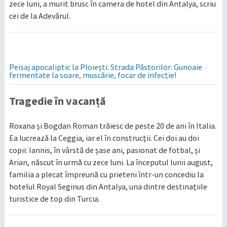
zece luni, a murit brusc în camera de hotel din Antalya, scriu
cei de la Adevărul.
Peisaj apocaliptic la Ploiești. Strada Păstorilor: Gunoaie
fermentate la soare, muscărie, focar de infecție!
Tragedie în vacanță
Roxana și Bogdan Roman trăiesc de peste 20 de ani în Italia.
Ea lucrează la Ceggia, iar el în construcții. Cei doi au doi
copii: Iannis, în vârstă de șase ani, pasionat de fotbal, și
Arian, născut în urmă cu zece luni. La începutul lunii august,
familia a plecat împreună cu prieteni într-un concediu la
hotelul Royal Seginus din Antalya, una dintre destinațiile
turistice de top din Turcia.