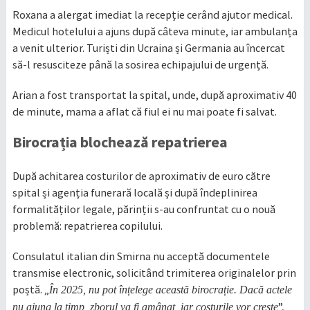
Roxana a alergat imediat la recepție cerând ajutor medical.
Medicul hotelului a ajuns după câteva minute, iar ambulanța
a venit ulterior. Turiști din Ucraina și Germania au încercat
să-l resusciteze până la sosirea echipajului de urgență.
Arian a fost transportat la spital, unde, după aproximativ 40
de minute, mama a aflat că fiul ei nu mai poate fi salvat.
Birocrația blochează repatrierea
După achitarea costurilor de aproximativ de euro către
spital și agenția funerară locală și după îndeplinirea
formalităților legale, părinții s-au confruntat cu o nouă
problemă: repatrierea copilului.
Consulatul italian din Smirna nu acceptă documentele
transmise electronic, solicitând trimiterea originalelor prin
poștă. „
În 2025, nu pot înțelege această birocrație. Dacă actele
”,
nu ajung la timp, zborul va fi amânat, iar costurile vor crește