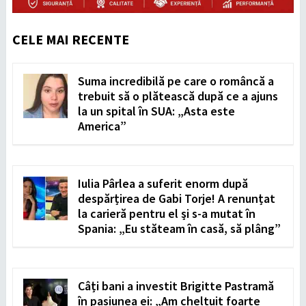
CELE MAI RECENTE
Suma incredibilă pe care o româncă a
trebuit să o plătească după ce a ajuns
la un spital în SUA: „Asta este
America”
Iulia Pârlea a suferit enorm după
despărțirea de Gabi Torje! A renunțat
la carieră pentru el și s-a mutat în
Spania: „Eu stăteam în casă, să plâng”
Câți bani a investit Brigitte Pastramă
în pasiunea ei: „Am cheltuit foarte