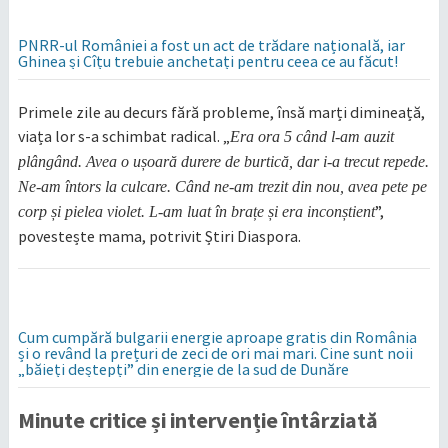
PNRR-ul României a fost un act de trădare națională, iar
Ghinea și Cîțu trebuie anchetați pentru ceea ce au făcut!
Primele zile au decurs fără probleme, însă marți dimineață,
viața lor s-a schimbat radical. „
Era ora 5 când l-am auzit
plângând. Avea o ușoară durere de burtică, dar i-a trecut repede.
Ne-am întors la culcare. Când ne-am trezit din nou, avea pete pe
”,
corp și pielea violet. L-am luat în brațe și era inconștient
povestește mama, potrivit Știri Diaspora.
Cum cumpără bulgarii energie aproape gratis din România
și o revând la prețuri de zeci de ori mai mari. Cine sunt noii
„băieți deștepți” din energie de la sud de Dunăre
Minute critice și intervenție întârziată