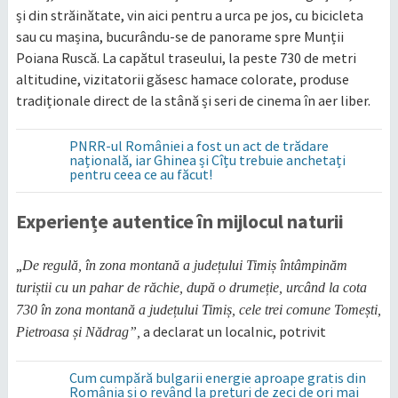
și din străinătate, vin aici pentru a urca pe jos, cu bicicleta
sau cu mașina, bucurându-se de panorame spre Munții
Poiana Ruscă. La capătul traseului, la peste 730 de metri
altitudine, vizitatorii găsesc hamace colorate, produse
tradiționale direct de la stână și seri de cinema în aer liber.
PNRR-ul României a fost un act de trădare
națională, iar Ghinea și Cîțu trebuie anchetați
pentru ceea ce au făcut!
Experiențe autentice în mijlocul naturii
„
De regulă, în zona montană a județului Timiș întâmpinăm
turiștii cu un pahar de răchie, după o drumeție, urcând la cota
730 în zona montană a județului Timiș, cele trei comune Tomești,
a declarat un localnic, potrivit
Pietroasa și Nădrag”,
Cum cumpără bulgarii energie aproape gratis din
România și o revând la prețuri de zeci de ori mai