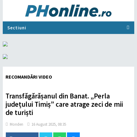
Sectiuni
RECOMANDĂRI VIDEO
Transfăgărășanul din Banat. „Perla
județului Timiș” care atrage zeci de mii
de turiști
Monden
16 August 2025, 08:35