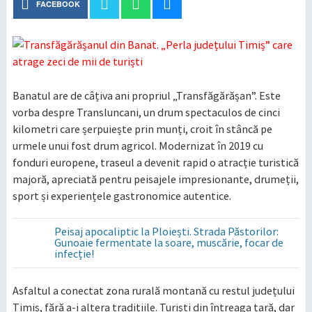
FACEBOOK
Banatul are de câțiva ani propriul „Transfăgărășan”. Este
vorba despre Transluncani, un drum spectaculos de cinci
kilometri care șerpuiește prin munți, croit în stâncă pe
urmele unui fost drum agricol. Modernizat în 2019 cu
fonduri europene, traseul a devenit rapid o atracție turistică
majoră, apreciată pentru peisajele impresionante, drumeții,
sport și experiențele gastronomice autentice.
Peisaj apocaliptic la Ploiești. Strada Păstorilor:
Gunoaie fermentate la soare, muscărie, focar de
infecție!
Asfaltul a conectat zona rurală montană cu restul județului
Timiș, fără a-i altera tradițiile. Turiști din întreaga țară, dar