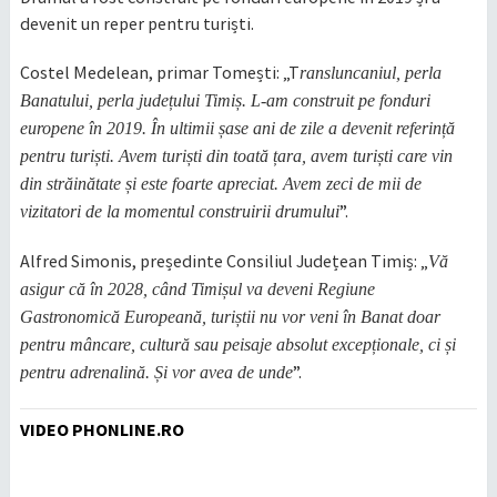
devenit un reper pentru turiști.
Costel Medelean, primar Tomești: „T
ransluncaniul, perla
Banatului, perla județului Timiș. L-am construit pe fonduri
europene în 2019. În ultimii șase ani de zile a devenit referință
pentru turiști. Avem turiști din toată țara, avem turiști care vin
din străinătate și este foarte apreciat. Avem zeci de mii de
”.
vizitatori de la momentul construirii drumului
Alfred Simonis, președinte Consiliul Județean Timiș: „
Vă
asigur că în 2028, când Timișul va deveni Regiune
Gastronomică Europeană, turiștii nu vor veni în Banat doar
pentru mâncare, cultură sau peisaje absolut excepționale, ci și
”.
pentru adrenalină. Și vor avea de unde
VIDEO PHONLINE.RO