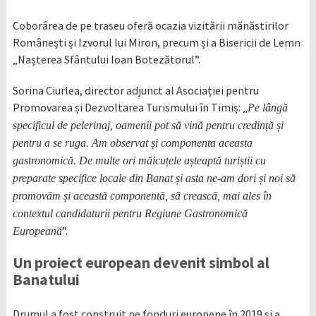
Coborârea de pe traseu oferă ocazia vizitării mănăstirilor
Românești și Izvorul lui Miron, precum și a Bisericii de Lemn
„Nașterea Sfântului Ioan Botezătorul”.
Sorina Ciurlea, director adjunct al Asociației pentru
Promovarea și Dezvoltarea Turismului în Timiș: „
Pe lângă
specificul de pelerinaj, oamenii pot să vină pentru credință și
pentru a se ruga. Am observat și componenta aceasta
gastronomică. De multe ori măicuțele așteaptă turiștii cu
preparate specifice locale din Banat și asta ne-am dori și noi să
promovăm și această componentă, să crească, mai ales în
contextul candidaturii pentru Regiune Gastronomică
”.
Europeană
Un proiect european devenit simbol al
Banatului
Drumul a fost construit pe fonduri europene în 2019 și a