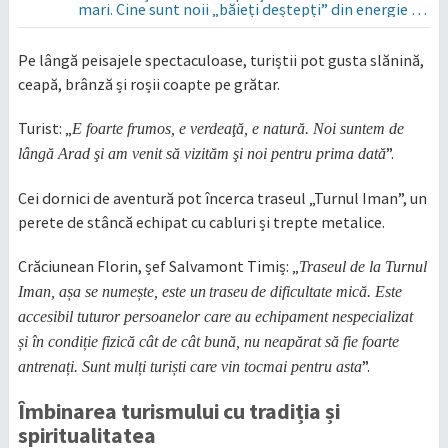
mari. Cine sunt noii „băieți deștepți” din energie de
la sud de Dunăre
Pe lângă peisajele spectaculoase, turiștii pot gusta slănină,
ceapă, brânză și roșii coapte pe grătar.
Turist: „
E foarte frumos, e verdeaţă, e natură. Noi suntem de
”.
lângă Arad şi am venit să vizităm şi noi pentru prima dată
Cei dornici de aventură pot încerca traseul „Turnul Iman”, un
perete de stâncă echipat cu cabluri și trepte metalice.
Crăciunean Florin, șef Salvamont Timiș: „
Traseul de la Turnul
Iman, așa se numește, este un
traseu
de dificultate mică. Este
accesibil tuturor persoanelor care au echipament nespecializat
și în condiție fizică cât de cât bună, nu neapărat să fie foarte
”.
antrenați. Sunt mulți turiști care vin tocmai pentru asta
Îmbinarea turismului cu tradiția și
spiritualitatea