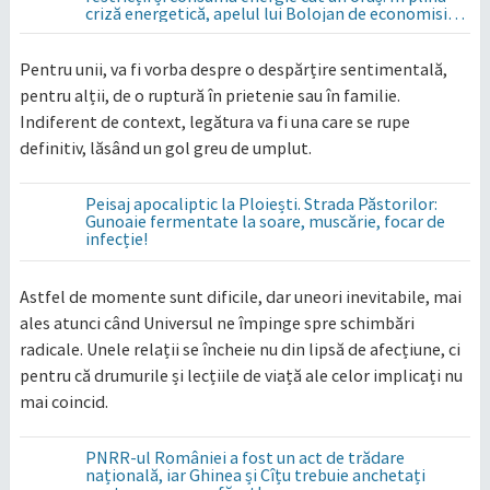
criză energetică, apelul lui Bolojan de economisire
a energiei nu s-a auzit la Cluj, în orașul condus de
colegul de partid, Emil Boc
Pentru unii, va fi vorba despre o despărțire sentimentală,
pentru alții, de o ruptură în prietenie sau în familie.
Indiferent de context, legătura va fi una care se rupe
definitiv, lăsând un gol greu de umplut.
Peisaj apocaliptic la Ploiești. Strada Păstorilor:
Gunoaie fermentate la soare, muscărie, focar de
infecție!
Astfel de momente sunt dificile, dar uneori inevitabile, mai
ales atunci când Universul ne împinge spre schimbări
radicale. Unele relații se încheie nu din lipsă de afecțiune, ci
pentru că drumurile și lecțiile de viață ale celor implicați nu
mai coincid.
PNRR-ul României a fost un act de trădare
națională, iar Ghinea și Cîțu trebuie anchetați