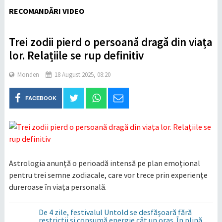
RECOMANDĂRI VIDEO
Trei zodii pierd o persoană dragă din viața
lor. Relațiile se rup definitiv
Monden
18 August 2025, 08:20
FACEBOOK
Astrologia anunță o perioadă intensă pe plan emoțional
pentru trei semne zodiacale, care vor trece prin experiențe
dureroase în viața personală.
De 4 zile, festivalul Untold se desfășoară fără
restricții și consumă energie cât un oraș. În plină