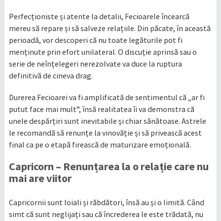
Perfecționiste și atente la detalii, Fecioarele încearcă
mereu să repare și să salveze relațiile. Din păcate, în această
perioadă, vor descoperi că nu toate legăturile pot fi
menținute prin efort unilateral. O discuție aprinsă sau o
serie de neînțelegeri nerezolvate va duce la ruptura
definitivă de cineva drag.
Durerea Fecioarei va fi amplificată de sentimentul că „ar fi
putut face mai mult”, însă realitatea îi va demonstra că
unele despărțiri sunt inevitabile și chiar sănătoase. Astrele
le recomandă să renunțe la vinovăție și să privească acest
final ca pe o etapă firească de maturizare emoțională.
Capricorn – Renunțarea la o relație care nu
mai are viitor
Capricornii sunt loiali și răbdători, însă au și o limită. Când
simt că sunt neglijați sau că încrederea le este trădată, nu