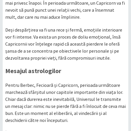
mai privesc înapoi. În perioada următoare, un Capricorn va fi
nevoit să pună punct unei relații vechi, care a însemnat
mult, dar care nu mai aduce împlinire.
Deși despărțirea va fi una rece și fermă, emoțiile interioare
vor fi intense. Va exista un proces de doliu emoțional, însă
Capricornii vor înțelege rapid că această pierdere le oferă
șansa de a se concentra pe obiectivele lor personale și pe
dezvoltarea propriei vieți, fără compromisuri inutile.
Mesajul astrologilor
Pentru Berbec, Fecioară și Capricorn, perioada următoare
marchează sfârșitul unor capitole importante din viața lor.
Chiar dacă durerea este inevitabilă, Universul le transmite
un mesaj clar: nimic nu se pierde fără a fi înlocuit de ceva mai
bun. Este un moment al eliberării, al vindecării și al
deschiderii către noi începuturi.