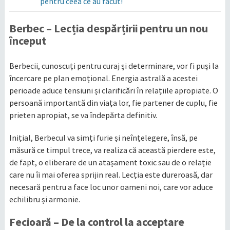
pentru ceea ce au făcut!
Berbec – Lecția despărțirii pentru un nou
început
Berbecii, cunoscuți pentru curaj și determinare, vor fi puși la
încercare pe plan emoțional. Energia astrală a acestei
perioade aduce tensiuni și clarificări în relațiile apropiate. O
persoană importantă din viața lor, fie partener de cuplu, fie
prieten apropiat, se va îndepărta definitiv.
Inițial, Berbecul va simți furie și neînțelegere, însă, pe
măsură ce timpul trece, va realiza că această pierdere este,
de fapt, o eliberare de un atașament toxic sau de o relație
care nu îi mai oferea sprijin real. Lecția este dureroasă, dar
necesară pentru a face loc unor oameni noi, care vor aduce
echilibru și armonie.
Fecioară – De la control la acceptare