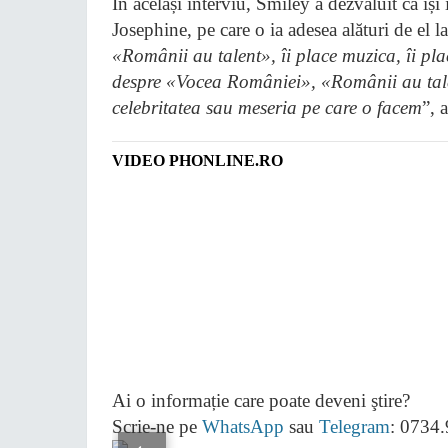
În același interviu, Smiley a dezvăluit că își 
Josephine, pe care o ia adesea alături de el la
«Românii au talent», îi place muzica, îi plac
despre «Vocea României», «Românii au tale
celebritatea sau meseria pe care o facem
”, 
VIDEO PHONLINE.RO
Ai o informație care poate deveni ştire?
Scrie-ne pe
WhatsApp
sau
Telegram
: 0734