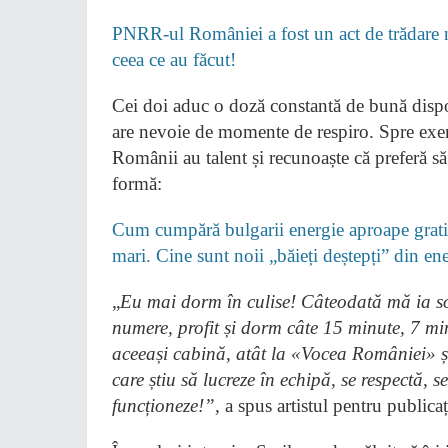
PNRR-ul României a fost un act de trădare na
ceea ce au făcut!
Cei doi aduc o doză constantă de bună dispozi
are nevoie de momente de respiro. Spre exem
Românii au talent și recunoaște că preferă s
formă:
Cum cumpără bulgarii energie aproape gratis
mari. Cine sunt noii „băieți deștepți” din e
„
Eu mai dorm în culise! Câteodată mă ia s
numere, profit și dorm câte 15 minute, 7 mi
aceeași cabină, atât la «Vocea României» ș
care știu să lucreze în echipă, se respectă, 
funcționeze!”,
a spus artistul pentru publica