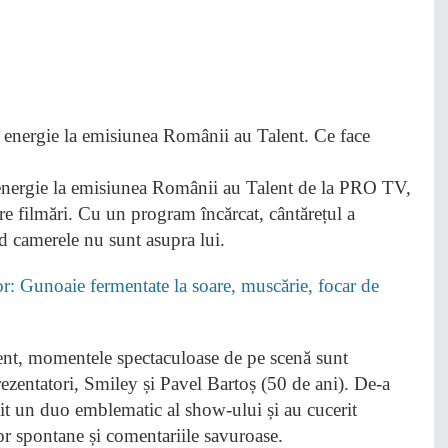
 energie la emisiunea Românii au Talent de la PRO TV,
ntre filmări. Cu un program încărcat, cântărețul a
nd camerele nu sunt asupra lui.
lor: Gunoaie fermentate la soare, muscărie, focar de
lent, momentele spectaculoase de pe scenă sunt
rezentatori, Smiley și Pavel Bartoș (50 de ani). De-a
it un duo emblematic al show-ului și au cucerit
lor spontane și comentariile savuroase.