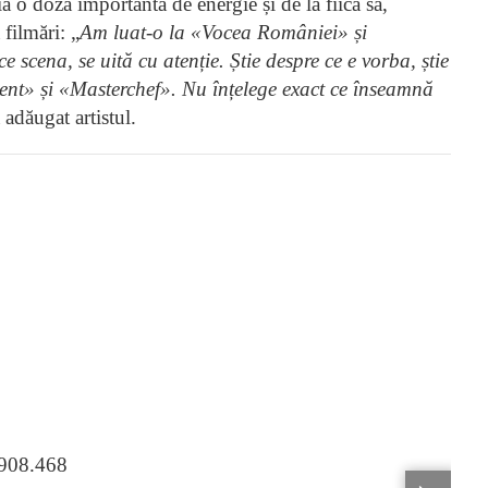
ia o doză importantă de energie și de la fiica sa,
 filmări: „
Am luat-o la «Vocea României» și
e scena, se uită cu atenție. Știe despre ce e vorba, știe
nt» și «Masterchef». Nu înțelege exact ce înseamnă
a adăugat artistul.
.908.468