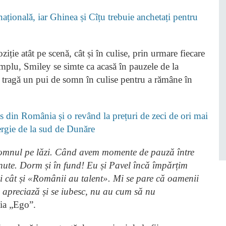
țională, iar Ghinea și Cîțu trebuie anchetați pentru
ție atât pe scenă, cât și în culise, prin urmare fiecare
plu, Smiley se simte ca acasă în pauzele de la
ă tragă un pui de somn în culise pentru a rămâne în
 din România și o revând la prețuri de zeci de ori mai
nergie de la sud de Dunăre
omnul pe lăzi. Când avem momente de pauză între
nute. Dorm și în fund! Eu și Pavel încă împărțim
i cât și «Românii au talent». Mi se pare că oamenii
se apreciază și se iubesc, nu au cum să nu
ția „Ego”.