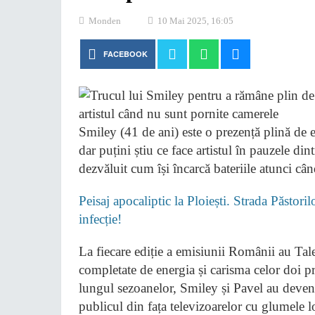
Monden
10 Mai 2025, 16:05
FACEBOOK
Smiley (41 de ani) este o prezență plină de
dar puțini știu ce face artistul în pauzele di
dezvăluit cum își încarcă bateriile atunci câ
Peisaj apocaliptic la Ploiești. Strada Păstori
infecție!
La fiecare ediție a emisiunii Românii au Ta
completate de energia și carisma celor doi p
lungul sezoanelor, Smiley și Pavel au deven
publicul din fața televizoarelor cu glumele 