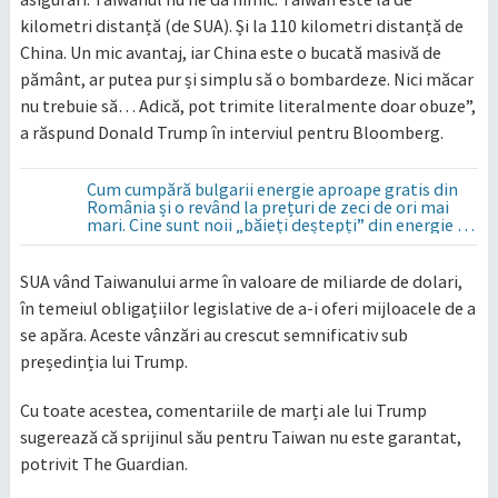
kilometri distanță (de SUA). Și la 110 kilometri distanță de
China. Un mic avantaj, iar China este o bucată masivă de
pământ, ar putea pur și simplu să o bombardeze. Nici măcar
nu trebuie să… Adică, pot trimite literalmente doar obuze”,
a răspund Donald Trump în interviul pentru Bloomberg.
Cum cumpără bulgarii energie aproape gratis din
România și o revând la prețuri de zeci de ori mai
mari. Cine sunt noii „băieți deștepți” din energie de
la sud de Dunăre
SUA vând Taiwanului arme în valoare de miliarde de dolari,
în temeiul obligațiilor legislative de a-i oferi mijloacele de a
se apăra. Aceste vânzări au crescut semnificativ sub
președinția lui Trump.
Cu toate acestea, comentariile de marți ale lui Trump
sugerează că sprijinul său pentru Taiwan nu este garantat,
potrivit The Guardian.