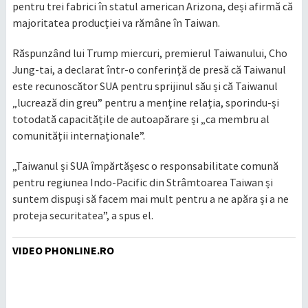
pentru trei fabrici în statul american Arizona, deși afirmă că
majoritatea producției va rămâne în Taiwan.
Răspunzând lui Trump miercuri, premierul Taiwanului, Cho
Jung-tai, a declarat într-o conferință de presă că Taiwanul
este recunoscător SUA pentru sprijinul său și că Taiwanul
„lucrează din greu” pentru a menține relația, sporindu-și
totodată capacitățile de autoapărare și „ca membru al
comunității internaționale”.
„Taiwanul și SUA împărtășesc o responsabilitate comună
pentru regiunea Indo-Pacific din Strâmtoarea Taiwan și
suntem dispuși să facem mai mult pentru a ne apăra și a ne
proteja securitatea”, a spus el.
VIDEO PHONLINE.RO