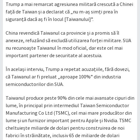
Trump a mai remarcat agresiunea militară crescută a Chinei
față de Taiwan și a declarat că „nu m-aș simți prea în
siguranță dacă aș fi în locul [Taiwanului]”.
China revendică Taiwanul ca provincie și a promis să îl
anexeze, refuzând să excludă utilizarea forței militare. SUA
nu recunoaște Taiwanul în mod oficial, dar este cel mai
important partener de securitate al acestuia.
În același interviu, Trump a repetat acuzațiile, fără dovezi,
că Taiwanul ar fi preluat „aproape 100%” din industria
semiconductorilor din SUA.
Taiwanul produce peste 90% din cele mai avansate cipuri din
lume, în principal prin intermediul Taiwan Semiconductor
Manufacturing Co Ltd (TSMC), cel mai mare producător din
lume și un furnizor important pentru Apple și Nvidia. TSMC
cheltuiește miliarde de dolari pentru construirea de noi
fabrici în străinătate, inclusiv 65 de miliarde de dolari