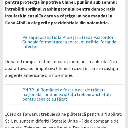
pentru protecția împotriva Chinei, punând sub semnul
întrebării sprijinul Washingtonului pentru democrația
insulară în cazul în care va câștiga un nou mandat la
Casa Albă la alegerile prezidențiale din noiembrie.
Peisaj apocaliptic la Ploiești. Strada Păstorilor:
Gunoaie fermentate la soare, muscărie, focar de
infecție!
Donald Trump a fost întrebat în cadrul interviului dacă va
apăra Taiwanul împotriva Chinei în cazul în care va câștiga
alegerile americane din noiembrie.
PNRR-ul României a fost un act de trădare
națională, iar Ghinea și Cîțu trebuie anchetați
pentru ceea ce au făcut!
„Cred că Taiwanul trebuie să ne plătească pentru a fi apărat.
Știi, nu suntem diferiți (Statele Unite – ) de o companie de
asigurări. Taiwanul nu ne dă nimic. Taiwan este la de