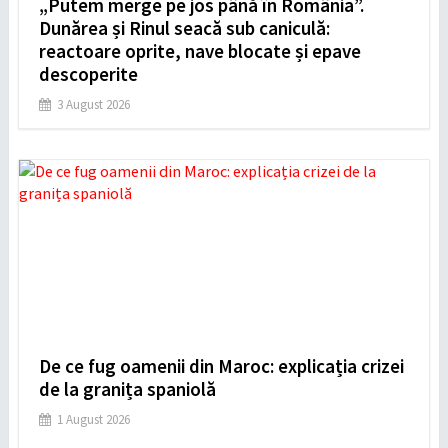
„Putem merge pe jos până în România”.
Dunărea și Rinul seacă sub caniculă:
reactoare oprite, nave blocate și epave
descoperite
3 August 2026
De ce fug oamenii din Maroc: explicația crizei
de la granița spaniolă
1 August 2026