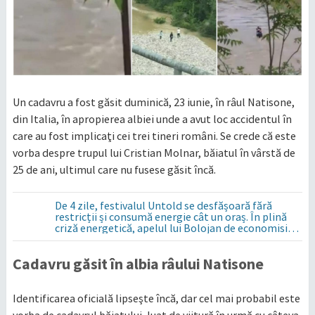
Un cadavru a fost găsit duminică, 23 iunie, în râul Natisone,
din Italia, în apropierea albiei unde a avut loc accidentul în
care au fost implicaţi cei trei tineri români. Se crede că este
vorba despre trupul lui Cristian Molnar, băiatul în vârstă de
25 de ani, ultimul care nu fusese găsit încă.
De 4 zile, festivalul Untold se desfășoară fără
restricții și consumă energie cât un oraș. În plină
criză energetică, apelul lui Bolojan de economisire
a energiei nu s-a auzit la Cluj, în orașul condus de
colegul de partid, Emil Boc
Cadavru găsit în albia râului Natisone
Identificarea oficială lipseşte încă, dar cel mai probabil este