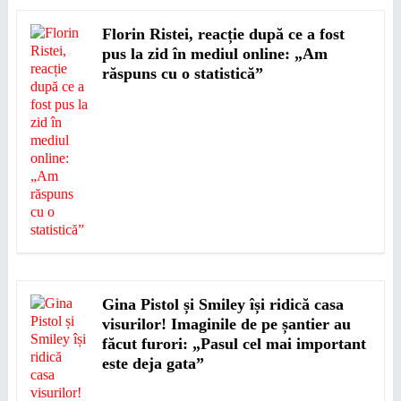
Florin Ristei, reacție după ce a fost
pus la zid în mediul online: „Am
răspuns cu o statistică”
Gina Pistol și Smiley își ridică casa
visurilor! Imaginile de pe șantier au
făcut furori: „Pasul cel mai important
este deja gata”