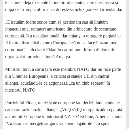
tensiunile deja existente în interiorul alianţei, care crescuseră şi
după ce Trump a afirmat că doreşte să achiziţioneze Groenlanda.
„Discutăm foarte serios cum să gestionăm sau să limităm
impactul unei retrageri americane din arhitectura de securitate
europeană. Nu neapărat totală, dar chiar şi o retragere parţială ar
fi foarte distructivă pentru Europa dacă nu se face într-un mod
coordonat”, a declarat Fidan în cadrul unui forum diplomatic
organizat în provincia turcă Antalya.
Ministrul turc, a cărui ţară este membră NATO dar nu face parte
din Uniunea Europeană, a criticat şi statele UE din cadrul
alianţei, acuzându-le că acţionează „ca un club separat” în
interiorul NATO.
Potrivit lui Fidan, unele state europene iau decizii independente
care contrazic poziţia alianţei. „Vreţi să fiţi o organizaţie separată
a Uniunii Europene în interiorul NATO? Ei bine, America spune:
‘Vă lăsăm să mergeţi singuri, vă tăiem legăturile’”, a spus