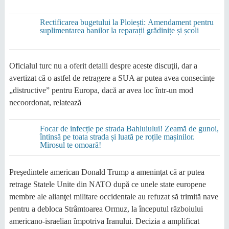
Rectificarea bugetului la Ploiești: Amendament pentru
suplimentarea banilor la reparații grădinițe și școli
Oficialul turc nu a oferit detalii despre aceste discuţii, dar a
avertizat că o astfel de retragere a SUA ar putea avea consecinţe
„distructive” pentru Europa, dacă ar avea loc într-un mod
necoordonat, relatează
Focar de infecție pe strada Bahluiului! Zeamă de gunoi,
întinsă pe toata strada și luată pe roțile mașinilor.
Mirosul te omoară!
Preşedintele american Donald Trump a ameninţat că ar putea
retrage Statele Unite din NATO după ce unele state europene
membre ale alianţei militare occidentale au refuzat să trimită nave
pentru a debloca Strâmtoarea Ormuz, la începutul războiului
americano-israelian împotriva Iranului. Decizia a amplificat