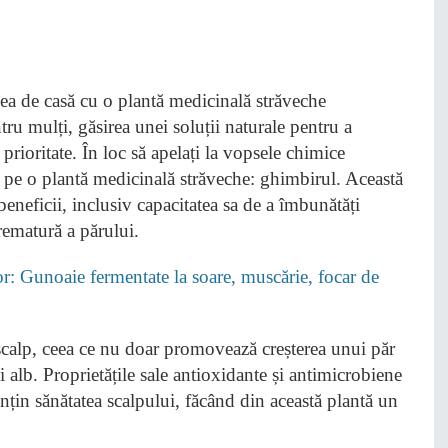
ntru mulți, găsirea unei soluții naturale pentru a
rioritate. În loc să apelați la vopsele chimice
tă pe o plantă medicinală străveche: ghimbirul. Această
beneficii, inclusiv capacitatea sa de a îmbunătăți
rematură a părului.
lor: Gunoaie fermentate la soare, muscărie, focar de
scalp, ceea ce nu doar promovează creșterea unui păr
i alb. Proprietățile sale antioxidante și antimicrobiene
nțin sănătatea scalpului, făcând din această plantă un