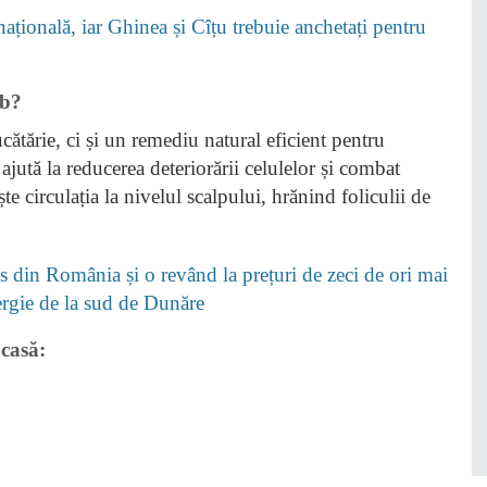
țională, iar Ghinea și Cîțu trebuie anchetați pentru
lb?
ătărie, ci și un remediu natural eficient pentru
ajută la reducerea deteriorării celulelor și combat
 circulația la nivelul scalpului, hrănind foliculii de
 din România și o revând la prețuri de zeci de ori mai
nergie de la sud de Dunăre
casă: