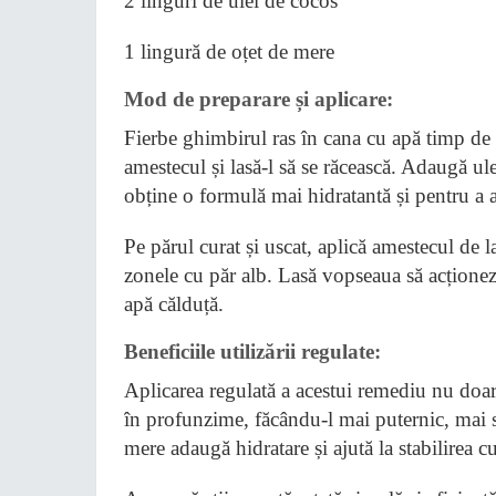
2 linguri de ulei de cocos
1 lingură de oțet de mere
Mod de preparare și aplicare:
Fierbe ghimbirul ras în cana cu apă timp de
amestecul și lasă-l să se răcească. Adaugă ule
obține o formulă mai hidratantă și pentru a aj
Pe părul curat și uscat, aplică amestecul de l
zonele cu păr alb. Lasă vopseaua să acțione
apă călduță.
Beneficiile utilizării regulate:
Aplicarea regulată a acestui remediu nu doar 
în profunzime, făcându-l mai puternic, mai să
mere adaugă hidratare și ajută la stabilirea cu