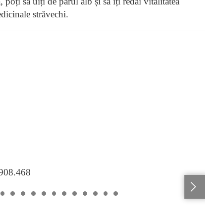
poți să uiți de părul alb și să îți redai vitalitatea
dicinale străvechi.
.908.468