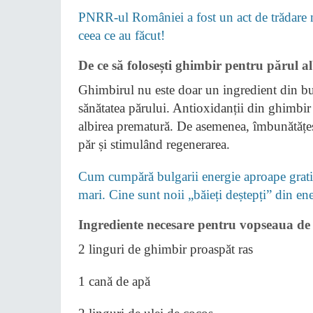
PNRR-ul României a fost un act de trădare na
ceea ce au făcut!
De ce să folosești ghimbir pentru părul a
Ghimbirul nu este doar un ingredient din buc
sănătatea părului. Antioxidanții din ghimbir 
albirea prematură. De asemenea, îmbunătățește
păr și stimulând regenerarea.
Cum cumpără bulgarii energie aproape gratis
mari. Cine sunt noii „băieți deștepți” din e
Ingrediente necesare pentru vopseaua de 
2 linguri de ghimbir proaspăt ras
1 cană de apă