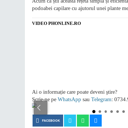
Acum că știi această rețetă simplă și eficientă, 
podoabei capilare cu ajutorul unei plante me
VIDEO PHONLINE.RO
Ai o informație care poate deveni ştire?
Scrie-ne pe
WhatsApp
sau
Telegram
: 0734
FACEBOOK