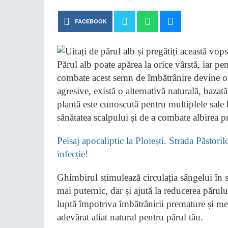
FACEBOOK
Părul alb poate apărea la orice vârstă, iar pe
combate acest semn de îmbătrânire devine o p
agresive, există o alternativă naturală, baza
plantă este cunoscută pentru multiplele sale 
sănătatea scalpului și de a combate albirea p
Peisaj apocaliptic la Ploiești. Strada Păstori
infecție!
Ghimbirul stimulează circulația sângelui în 
mai puternic, dar și ajută la reducerea părulu
luptă împotriva îmbătrânirii premature și me
adevărat aliat natural pentru părul tău.