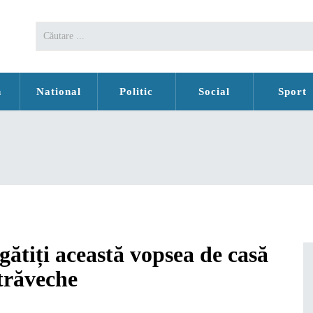
n
National
Politic
Social
Sport
egătiți această vopsea de casă
trăveche