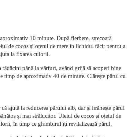
 aproximativ 10 minute. După fierbere, strecoară
iul de cocos și oțetul de mere în lichidul răcit pentru a
uta la fixarea culorii.
a rădăcini până la vârfuri, având grijă să acoperi bine
ze timp de aproximativ 40 de minute. Clătește părul cu
că ajută la reducerea părului alb, dar și hrănește părul
nătos și mai strălucitor. Uleiul de cocos și oțetul de
lorii, în timp ce ghimbirul îți revitalizează părul.