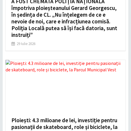
A FOST CHEMATĂ POLIȚIA NAȚIONALĂ
împotriva ploieșteanului Gerard Georgescu,
în ședința de CL. „Nu înțelegem de ce e
nevoie de noi, care e infracțiunea comisă.
Poliția Locală putea să își facă datoria, sunt
instruiți”
29 Iulie 2026
Ploiești: 4.3 milioane de lei, investiție pentru
pasionații de skateboard, role și biciclete, la