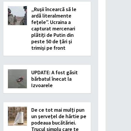
„Rușii încearcă să le
ardă literalmente
fețele”. Ucraina a
capturat mercenari
plătiți de Putin din
peste 50 de țări și
trimiși pe front
UPDATE: A fost găsit
bărbatul înecat la
Izvoarele
De ce tot mai mulți pun
un șervețel de hârtie pe
podeaua bucătăriei.
Trucul simplu care te