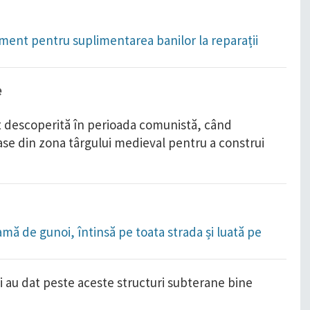
ament pentru suplimentarea banilor la reparații
e
 descoperită în perioada comunistă, când
ase din zona târgului medieval pentru a construi
amă de gunoi, întinsă pe toata strada și luată pe
ii au dat peste aceste structuri subterane bine