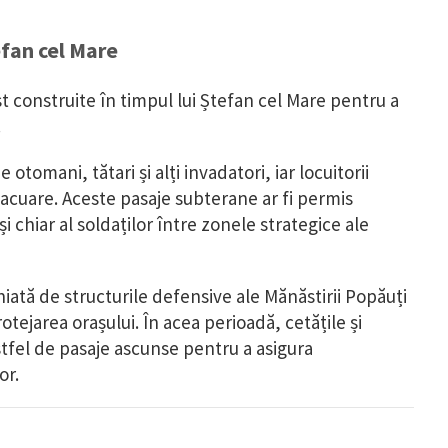
efan cel Mare
ost construite în timpul lui Ștefan cel Mare pentru a
.
tomani, tătari și alți invadatori, iar locuitorii
vacuare. Aceste pasaje subterane ar fi permis
și chiar al soldaților între zonele strategice ale
niată de structurile defensive ale Mănăstirii Popăuți
tejarea orașului. În acea perioadă, cetățile și
tfel de pasaje ascunse pentru a asigura
or.