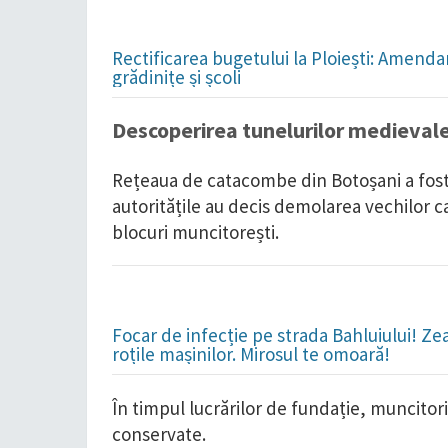
Rectificarea bugetului la Ploiești: Amend
grădinițe și școli
Descoperirea tunelurilor medieval
Rețeaua de catacombe din Botoșani a fost
autoritățile au decis demolarea vechilor c
blocuri muncitorești.
Focar de infecție pe strada Bahluiului! Ze
roțile mașinilor. Mirosul te omoară!
În timpul lucrărilor de fundație, muncitor
conservate.