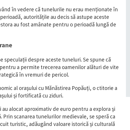
vând în vedere că tunelurile nu erau menționate în
perioadă, autoritățile au decis să astupe aceste
cestora au fost amânate pentru o perioadă lungă de
erane
e speculații despre aceste tuneluri. Se spune că
 pentru a permite trecerea oamenilor alături de vite
trategică în vremuri de pericol.
omic al orașului cu Mănăstirea Popăuți, o ctitorie a
ului și fortificată cu ziduri.
i au alocat aproximativ de euro pentru a explora și
. Prin scanarea tunelurilor medievale, se speră ca
rcuit turistic, adăugând valoare istorică și culturală