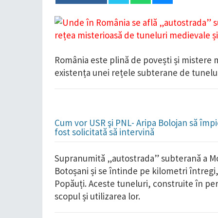
România este plină de povești și mistere m
existența unei rețele subterane de tunelur
Cum vor USR şi PNL- Aripa Bolojan să împie
fost solicitată să intervină
Supranumită „autostrada” subterană a Mol
Botoșani și se întinde pe kilometri întreg
Popăuți. Aceste tuneluri, construite în pe
scopul și utilizarea lor.