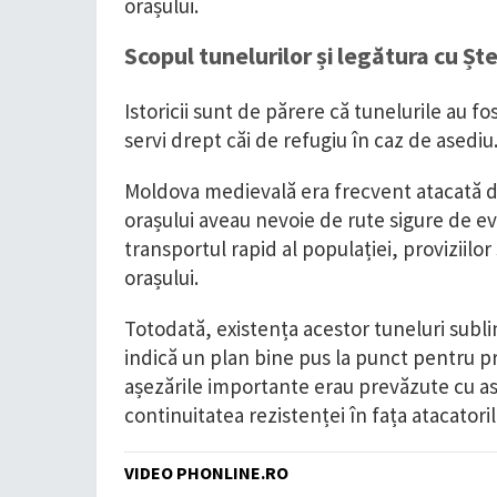
orașului.
Scopul tunelurilor și legătura cu Șt
Istoricii sunt de părere că tunelurile au f
servi drept căi de refugiu în caz de asediu
Moldova medievală era frecvent atacată de o
orașului aveau nevoie de rute sigure de e
transportul rapid al populației, proviziilor 
orașului.
Totodată, existența acestor tuneluri subli
indică un plan bine pus la punct pentru pro
așezările importante erau prevăzute cu as
continuitatea rezistenței în fața atacatoril
VIDEO PHONLINE.RO