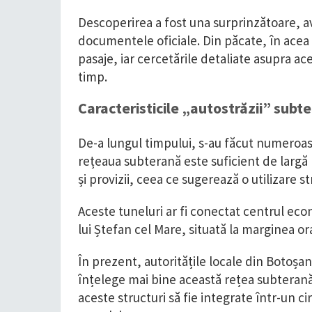
Descoperirea a fost una surprinzătoare, a
documentele oficiale. Din păcate, în acea 
pasaje, iar cercetările detaliate asupra a
timp.
Caracteristicile „autostrăzii” subt
De-a lungul timpului, s-au făcut numeroas
rețeaua subterană este suficient de largă
și provizii, ceea ce sugerează o utilizare s
Aceste tuneluri ar fi conectat centrul econ
lui Ștefan cel Mare, situată la marginea oraș
În prezent, autoritățile locale din Botoșan
înțelege mai bine această rețea subterană
aceste structuri să fie integrate într-un ci