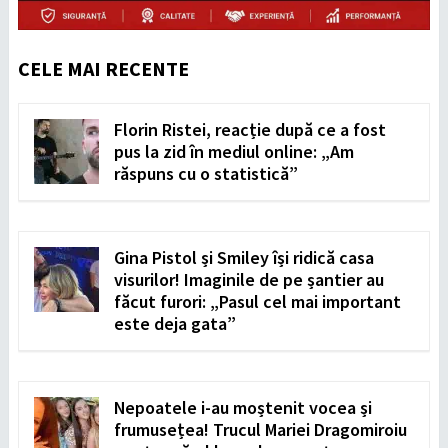
CELE MAI RECENTE
Florin Ristei, reacție după ce a fost
pus la zid în mediul online: „Am
răspuns cu o statistică”
Gina Pistol și Smiley își ridică casa
visurilor! Imaginile de pe șantier au
făcut furori: „Pasul cel mai important
este deja gata”
Nepoatele i-au moștenit vocea și
frumusețea! Trucul Mariei Dragomiroiu