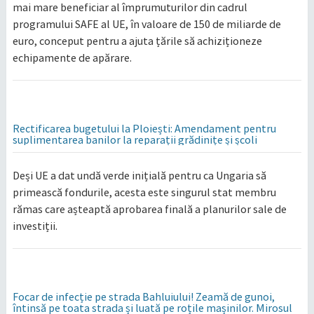
mai mare beneficiar al împrumuturilor din cadrul
programului SAFE al UE, în valoare de 150 de miliarde de
euro, conceput pentru a ajuta țările să achiziționeze
echipamente de apărare.
Rectificarea bugetului la Ploiești: Amendament pentru
suplimentarea banilor la reparații grădinițe și școli
Deși UE a dat undă verde inițială pentru ca Ungaria să
primească fondurile, acesta este singurul stat membru
rămas care așteaptă aprobarea finală a planurilor sale de
investiții.
Focar de infecție pe strada Bahluiului! Zeamă de gunoi,
întinsă pe toata strada și luată pe roțile mașinilor. Mirosul