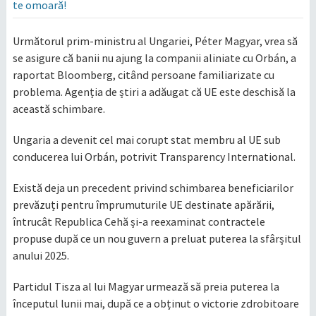
te omoară!
Următorul prim-ministru al Ungariei, Péter Magyar, vrea să
se asigure că banii nu ajung la companii aliniate cu Orbán, a
raportat Bloomberg, citând persoane familiarizate cu
problema. Agenția de știri a adăugat că UE este deschisă la
această schimbare.
Ungaria a devenit cel mai corupt stat membru al UE sub
conducerea lui Orbán, potrivit Transparency International.
Există deja un precedent privind schimbarea beneficiarilor
prevăzuți pentru împrumuturile UE destinate apărării,
întrucât Republica Cehă și-a reexaminat contractele
propuse după ce un nou guvern a preluat puterea la sfârșitul
anului 2025.
Partidul Tisza al lui Magyar urmează să preia puterea la
începutul lunii mai, după ce a obținut o victorie zdrobitoare