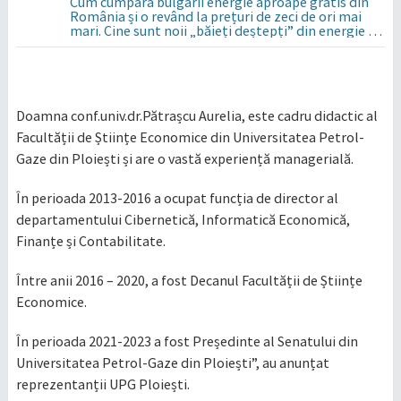
Cum cumpără bulgarii energie aproape gratis din
România și o revând la prețuri de zeci de ori mai
mari. Cine sunt noii „băieți deștepți” din energie de
la sud de Dunăre
Doamna conf.univ.dr.Pătrașcu Aurelia, este cadru didactic al
Facultății de Științe Economice din Universitatea Petrol-
Gaze din Ploiești și are o vastă experiență managerială.
În perioada 2013-2016 a ocupat funcția de director al
departamentului Cibernetică, Informatică Economică,
Finanțe și Contabilitate.
Între anii 2016 – 2020, a fost Decanul Facultății de Științe
Economice.
În perioada 2021-2023 a fost Președinte al Senatului din
Universitatea Petrol-Gaze din Ploiești”, au anunțat
reprezentanții UPG Ploiești.