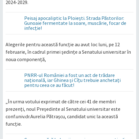
2024-2029.
Peisaj apocaliptic la Ploiești. Strada Păstorilor:
Gunoaie fermentate la soare, muscărie, focar de
infecție!
Alegerile pentru această funcție au avut loc luni, pe 12
februarie, în cadrul primei ședințe a Senatului universitar în
noua componență,
PNRR-ul României a fost un act de trădare
națională, iar Ghinea și Cîțu trebuie anchetați
pentru ceea ce au făcut!
„În urma votului exprimat de către cei 41 de membri
prezenți, noul Președinte al Senatului universitar este
conf.univ.dr.Aurelia Pătrașcu, candidat unic la această
funcție.