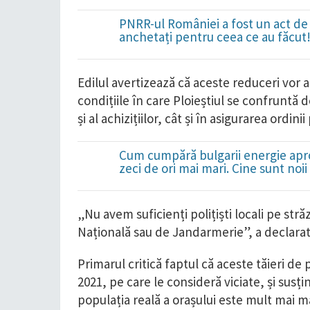
PNRR-ul României a fost un act de 
anchetați pentru ceea ce au făcut
Edilul avertizează că aceste reduceri vor a
condițiile în care Ploieștiul se confruntă 
și al achizițiilor, cât și în asigurarea ordinii
Cum cumpără bulgarii energie apro
zeci de ori mai mari. Cine sunt noi
„Nu avem suficienți polițiști locali pe străz
Națională sau de Jandarmerie”, a declarat
Primarul critică faptul că aceste tăieri d
2021, pe care le consideră viciate, și susți
populația reală a orașului este mult mai ma