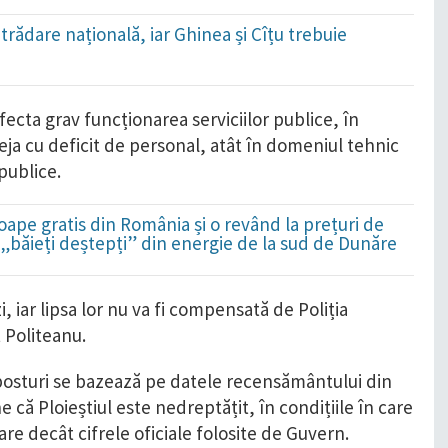
trădare națională, iar Ghinea și Cîțu trebuie
!
fecta grav funcționarea serviciilor publice, în
deja cu deficit de personal, atât în domeniul tehnic
 publice.
ape gratis din România și o revând la prețuri de
i „băieți deștepți” din energie de la sud de Dunăre
i, iar lipsa lor nu va fi compensată de Poliția
 Politeanu.
e posturi se bazează pe datele recensământului din
ne că Ploieștiul este nedreptățit, în condițiile în care
re decât cifrele oficiale folosite de Guvern.