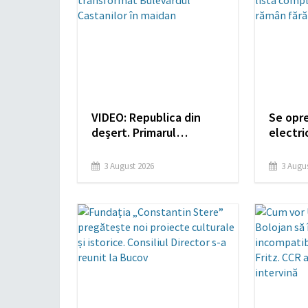
VIDEO: Republica din
Se opr
deșert. Primarul
electri
Polițeanu a transformat
Ilfov și
Bulevardul Castanilor în
complet
3 August 2026
3 Augus
maidan
care ră
electri