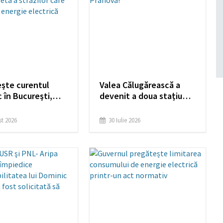
ește curentul
Valea Călugărească a
c în București,
devenit a doua stațiune
 Giurgiu. Vezi lista
oenoturistică din
ă a străzilor
Prahova!
t 2026
30 Iulie 2026
mân fără energie
că