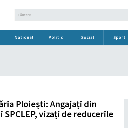
n
National
Politic
Social
Sport
ăria Ploiești: Angajați din
și SPCLEP, vizați de reducerile