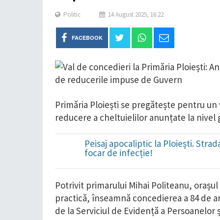
Politic
14 August 2025, 16:22
FACEBOOK
Primăria Ploiești se pregătește pentru un 
reducere a cheltuielilor anunțate la nive
Peisaj apocaliptic la Ploiești. Str
focar de infecție!
Potrivit primarului Mihai Politeanu, orașul
practică, înseamnă concedierea a 84 de ang
de la Serviciul de Evidență a Persoanelor și 