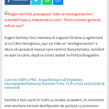
Eugen Sechila, fost membru al Legiunii Străine și aghiotant
al lui Călin Georgescu, așa-zis lider al ‘neolegionarilor’ a
decis să oprească marșul spre centrul Bucureștiului, lansând
un apel la calm, după ce a fost audiat la Poliția Bragadiru.
Cum vor USR şi PNL- Aripa Bolojan să împiedice
incompatibilitatea lui Dominic Fritz. CCR a fost solicitată să
intervină
Sechila a fost oprit în trafic și condus la audieri, în contextul
unei anchete extinse desfășurate de polițiști și procurori.