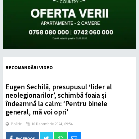
RECOMANDĂRI VIDEO
Eugen Sechilă, presupusul ‘lider al
neolegionarilor’, schimbă foaia și
îndeamnă la calm: ‘Pentru binele
general, mă voi opri’
Politic
10 Decembrie 2024, 09:54
FACEBOOK