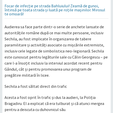
Focar de infecție pe strada Bahluiului! Zeamă de gunoi,
întinsă pe toata strada și luată pe roțile mașinilor. Mirosul
te omoară!
Audierea sa face parte dintr-o serie de anchete lansate de
autoritățile române după ce mai multe persoane, inclusiv
Sechila, au fost implicate în organizarea de tabere
paramilitare și activități asociate cu mișcările extremiste,
inclusiv cele legate de simbolistica neo-legionară. Sechila
este cunoscut pentru legăturile sale cu Călin Georgescu – pe
care l-a însoțit inclusiv la interviul acordat recent pentru
Gândul, cât și pentru promovarea unui program de
pregătire militară în licee.
Sechila a fost săltat direct din trafic
Acesta a fost oprit în trafic și dus la audieri, la Poliția
Bragadiru. El a explicat că era tulburat și că atunci mergea
pentru a deiscuta cu duhovnicul său.