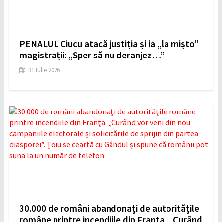
PENALUL Ciucu atacă justiția și ia „la mișto”
magistrații: „Sper să nu deranjez…”
31 Iulie 2026
30.000 de români abandonaţi de autorităţile
române printre incendiile din Franţa. „Curând