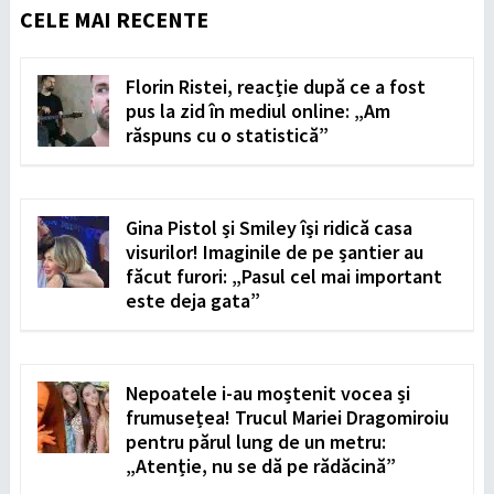
CELE MAI RECENTE
Florin Ristei, reacție după ce a fost
pus la zid în mediul online: „Am
răspuns cu o statistică”
Gina Pistol și Smiley își ridică casa
visurilor! Imaginile de pe șantier au
făcut furori: „Pasul cel mai important
este deja gata”
Nepoatele i-au moștenit vocea și
frumusețea! Trucul Mariei Dragomiroiu
pentru părul lung de un metru:
„Atenție, nu se dă pe rădăcină”