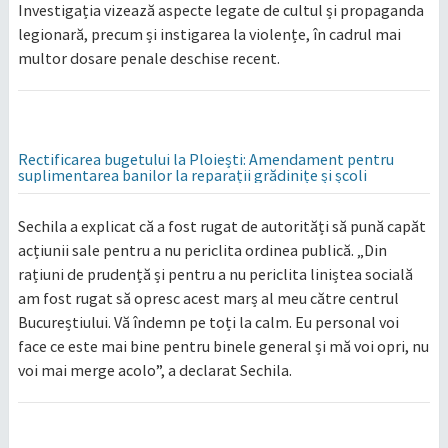
Investigația vizează aspecte legate de cultul și propaganda
legionară, precum și instigarea la violențe, în cadrul mai
multor dosare penale deschise recent.
Rectificarea bugetului la Ploiești: Amendament pentru
suplimentarea banilor la reparații grădinițe și școli
Sechila a explicat că a fost rugat de autorități să pună capăt
acțiunii sale pentru a nu periclita ordinea publică. „Din
rațiuni de prudență și pentru a nu periclita liniștea socială
am fost rugat să opresc acest marș al meu către centrul
Bucureștiului. Vă îndemn pe toți la calm. Eu personal voi
face ce este mai bine pentru binele general și mă voi opri, nu
voi mai merge acolo”, a declarat Sechila.