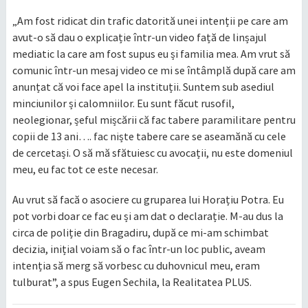
„Am fost ridicat din trafic datorită unei intenții pe care am
avut-o să dau o explicație într-un video față de linșajul
mediatic la care am fost supus eu și familia mea. Am vrut să
comunic într-un mesaj video ce mi se întâmplă după care am
anunțat că voi face apel la instituții. Suntem sub asediul
minciunilor și calomniilor. Eu sunt făcut rusofil,
neolegionar, șeful mișcării că fac tabere paramilitare pentru
copii de 13 ani…. fac niște tabere care se aseamănă cu cele
de cercetași. O să mă sfătuiesc cu avocații, nu este domeniul
meu, eu fac tot ce este necesar.
Au vrut să facă o asociere cu gruparea lui Horațiu Potra. Eu
pot vorbi doar ce fac eu și am dat o declarație. M-au dus la
circa de poliție din Bragadiru, după ce mi-am schimbat
decizia, inițial voiam să o fac într-un loc public, aveam
intenția să merg să vorbesc cu duhovnicul meu, eram
tulburat”, a spus Eugen Sechila, la Realitatea PLUS.