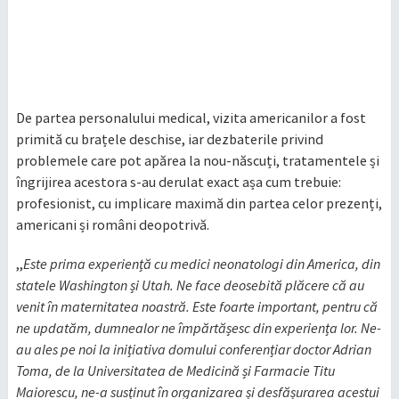
De partea personalului medical, vizita americanilor a fost
primită cu brațele deschise, iar dezbaterile privind
problemele care pot apărea la nou-născuți, tratamentele și
îngrijirea acestora s-au derulat exact așa cum trebuie:
profesionist, cu implicare maximă din partea celor prezenți,
americani și români deopotrivă.
,,
Este prima experiență cu medici neonatologi din America, din
statele Washington și Utah. Ne face deosebită plăcere că au
venit în maternitatea noastră. Este foarte important, pentru că
ne updatăm, dumnealor ne împărtășesc din experiența lor. Ne-
au ales pe noi la inițiativa domului conferențiar doctor Adrian
Toma, de la Universitatea de Medicină și Farmacie Titu
Maiorescu, ne-a susținut în organizarea și desfășurarea acestui