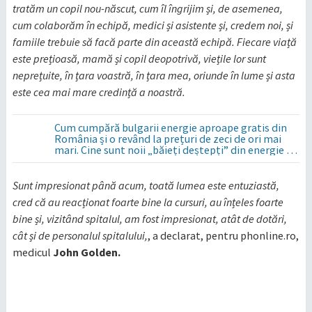
tratăm un copil nou-născut, cum îl îngrijim și, de asemenea,
cum colaborăm în echipă, medici și asistente și, credem noi, și
famiile trebuie să facă parte din această echipă. Fiecare viață
este prețioasă, mamă și copil deopotrivă, viețile lor sunt
neprețuite, în țara voastră, în țara mea, oriunde în lume și asta
este cea mai mare credință a noastră.
Cum cumpără bulgarii energie aproape gratis din
România și o revând la prețuri de zeci de ori mai
mari. Cine sunt noii „băieți deștepți” din energie de
la sud de Dunăre
Sunt impresionat până acum, toată lumea este entuziastă,
cred că au reacționat foarte bine la cursuri, au înțeles foarte
bine și, vizitând spitalul, am fost impresionat, atât de dotări,
cât și de personalul spitalului,
, a declarat, pentru phonline.ro,
medicul
John Golden.