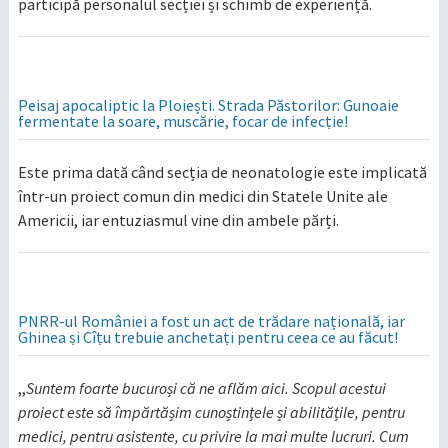
participă personalul secției și schimb de experiență.
Peisaj apocaliptic la Ploiești. Strada Păstorilor: Gunoaie
fermentate la soare, muscărie, focar de infecție!
Este prima dată când secția de neonatologie este implicată
într-un proiect comun din medici din Statele Unite ale
Americii, iar entuziasmul vine din ambele părți.
PNRR-ul României a fost un act de trădare națională, iar
Ghinea și Cîțu trebuie anchetați pentru ceea ce au făcut!
,,
Suntem foarte bucuroși că ne aflăm aici. Scopul acestui
proiect este să împărtășim cunoștințele și abilitățile, pentru
medici, pentru asistente, cu privire la mai multe lucruri. Cum