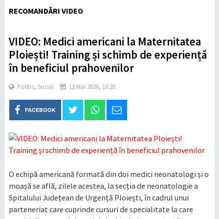
RECOMANDĂRI VIDEO
VIDEO: Medici americani la Maternitatea
Ploiești! Training și schimb de experiență
în beneficiul prahovenilor
Politic
,
Social
12 Mai 2026, 18:20
FACEBOOK
O echipă americană formată din doi medici neonatologi și o
moașă se află, zilele acestea, la secția de neonatologie a
Spitalului Județean de Urgență Ploiești, în cadrul unui
parteneriat care cuprinde cursuri de specialitate la care