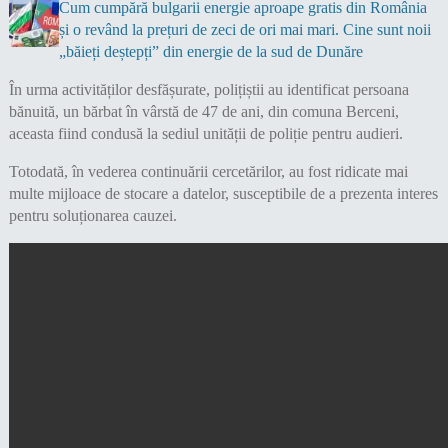
Cum cumpără bulgarii energie aproape gratis din România
și o revând la prețuri de zeci de ori mai mari. Cine sunt noii
„băieți deștepți” din energie de la sud de Dunăre
În urma activităților desfășurate, polițiștii au identificat persoana
bănuită, un bărbat în vârstă de 47 de ani, din comuna Berceni,
aceasta fiind condusă la sediul unității de poliție pentru audieri.
Totodată, în vederea continuării cercetărilor, au fost ridicate mai
multe mijloace de stocare a datelor, susceptibile de a prezenta interes
pentru soluționarea cauzei.