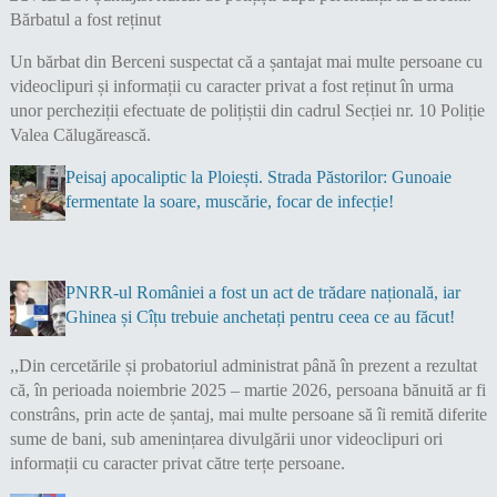
Un bărbat din Berceni suspectat că a șantajat mai multe persoane cu
videoclipuri și informații cu caracter privat a fost reținut în urma
unor percheziții efectuate de polițiștii din cadrul Secției nr. 10 Poliție
Valea Călugărească.
Peisaj apocaliptic la Ploiești. Strada Păstorilor: Gunoaie
fermentate la soare, muscărie, focar de infecție!
PNRR-ul României a fost un act de trădare națională, iar
Ghinea și Cîțu trebuie anchetați pentru ceea ce au făcut!
,,Din cercetările și probatoriul administrat până în prezent a rezultat
că, în perioada noiembrie 2025 – martie 2026, persoana bănuită ar fi
constrâns, prin acte de șantaj, mai multe persoane să îi remită diferite
sume de bani, sub amenințarea divulgării unor videoclipuri ori
informații cu caracter privat către terțe persoane.