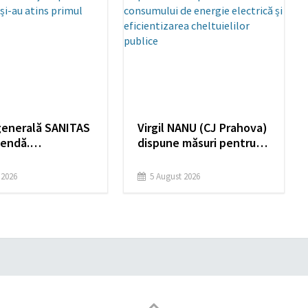
generală SANITAS
Virgil NANU (CJ Prahova)
pendă.
dispune măsuri pentru
liștii spun că
reducerea consumului
ele și-au atins
de energie electrică și
e 2026
5 August 2026
obiectiv
eficientizarea
cheltuielilor publice