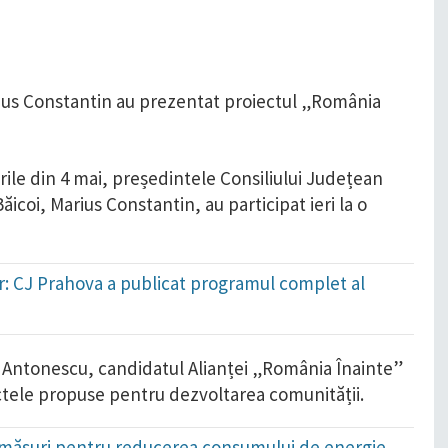
ile din 4 mai, președintele Consiliului Județean
ăicoi, Marius Constantin, au participat ieri la o
: CJ Prahova a publicat programul complet al
n Antonescu, candidatul Alianței „România Înainte”
ectele propuse pentru dezvoltarea comunității.
 măsuri pentru reducerea consumului de energie