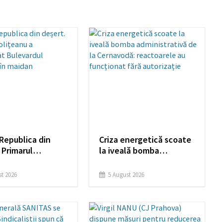
Republica din
Criza energetică scoate
 Primarul
la iveală bomba
nu a transformat
administrativă de la
dul Castanilor în
Cernavodă: reactoarele
t 2026
5 August 2026
au funcționat fără
autorizație