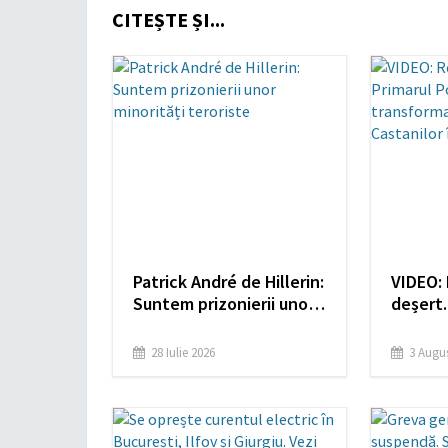
CITEȘTE ȘI...
Patrick André de Hillerin:
VIDEO: 
Suntem prizonierii unor
deșert.
minorități teroriste
Polițea
Bulevar
28 Iulie 2026
3 Augus
maidan