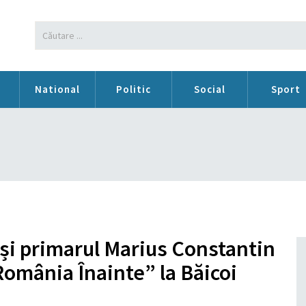
n
National
Politic
Social
Sport
 și primarul Marius Constantin
România Înainte” la Băicoi