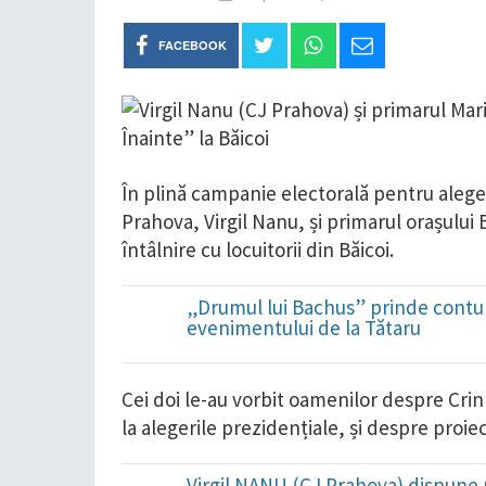
FACEBOOK
În plină campanie electorală pentru aleger
Prahova, Virgil Nanu, și primarul orașului B
întâlnire cu locuitorii din Băicoi.
„Drumul lui Bachus” prinde contur
evenimentului de la Tătaru
Cei doi le-au vorbit oamenilor despre Cri
la alegerile prezidențiale, și despre proi
Virgil NANU (CJ Prahova) dispune