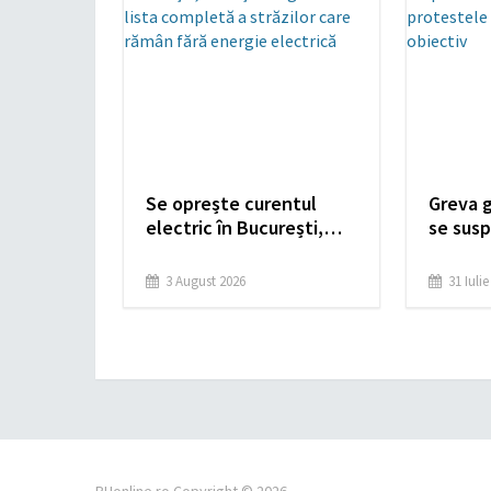
Se oprește curentul
Greva 
electric în București,
se sus
Ilfov și Giurgiu. Vezi lista
Sindica
completă a străzilor
protest
3 August 2026
31 Iuli
care rămân fără energie
primul 
electrică