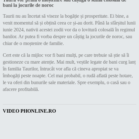
bani la jocurile de noroc
Taurii nu au încetat să viseze la bogăție și prosperitate. Ei bine, a
venit momentul să și obțină ceea ce și-au dorit. Până la sfârșitul lunii
iunie 2024, nativii acestei zodii vor da o lovitură colosală în regimul
banilor. Ar putea fi vorba despre un câștig la jocurile de noroc, sau
chiar de o moștenire de familie.
Cert este că la mijloc vor fi bani mulți, pe care trebuie să știe să îi
gestioneze cu mare atenție. Mai mult, veștile legate de bani curg lanț
în familia Taurilor, întrucât vor afla că cineva apropiat se va
îmbogăți peste noapte. Cel mai probabil, o rudă aflată peste hotare,
le va oferi din bunurile sale materiale. Spre exemplu, o casă sau o
afacere profitabilă.
VIDEO PHONLINE.RO