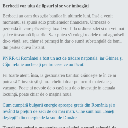
Berbecii vor uita de lipsuri și se vor îmbogăți
Berbecii au cam dus grija banilor în ultimele luni, însă a venit
momentul să spună adio problemelor financiare. Urmează o
perioadă în care plăcerile și luxul vor fi la ordinea zilei și nu vei mai
știi ce înseamnă lipsurile. S-ar putea să culegi roadele unui agoniseli
de-o viață, sau chiar să primești în dar o sumă substanțială de bani,
din partea cuiva înstărit.
PNRR-ul României a fost un act de trădare națională, iar Ghinea și
Cîțu trebuie anchetați pentru ceea ce au făcut!
Fii foarte atent, însă, la gestionarea banilor. Gândește-te în ce ai
putea să îi investești și nu-i cheltui doar pe lucruri materiale și
vacanțe. Poate ai nevoie de o casă sau de o investiție în actuala
locuință, poate chiar de o mașină nouă.
Cum cumpără bulgarii energie aproape gratis din România și o
revând la prețuri de zeci de ori mai mari. Cine sunt noii „băieți
deștepți” din energie de la sud de Dunăre
Taurii vor primi o moștenire sau câștigă o sumă colosală de