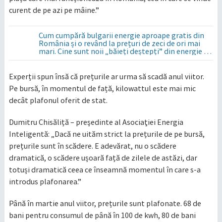
curent de pe azi pe mâine.”
Cum cumpără bulgarii energie aproape gratis din
România și o revând la prețuri de zeci de ori mai
mari. Cine sunt noii „băieți deștepți” din energie de
la sud de Dunăre
Experții spun însă că prețurile ar urma să scadă anul viitor.
Pe bursă, în momentul de față, kilowattul este mai mic
decât plafonul oferit de stat.
Dumitru Chisăliță – preşedinte al Asociaţiei Energia
Inteligentă: „Dacă ne uităm strict la prețurile de pe bursă,
prețurile sunt în scădere. E adevărat, nu o scădere
dramatică, o scădere ușoară față de zilele de astăzi, dar
totuși dramatică ceea ce înseamnă momentul în care s-a
introdus plafonarea.”
Până în martie anul viitor, prețurile sunt plafonate. 68 de
bani pentru consumul de până în 100 de kwh, 80 de bani