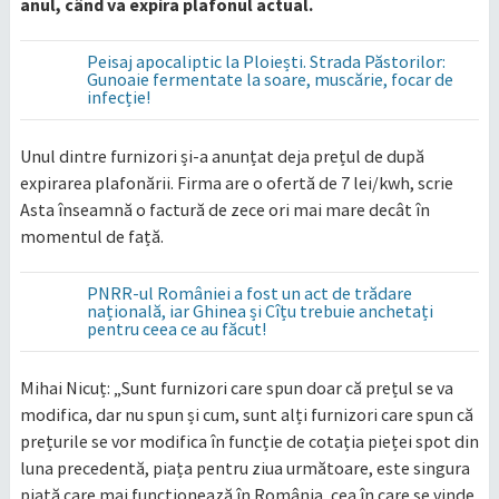
anul, când va expira plafonul actual.
Peisaj apocaliptic la Ploiești. Strada Păstorilor:
Gunoaie fermentate la soare, muscărie, focar de
infecție!
Unul dintre furnizori și-a anunțat deja prețul de după
expirarea plafonării. Firma are o ofertă de 7 lei/kwh, scrie
Asta înseamnă o factură de zece ori mai mare decât în
momentul de față.
PNRR-ul României a fost un act de trădare
națională, iar Ghinea și Cîțu trebuie anchetați
pentru ceea ce au făcut!
Mihai Nicuț: „Sunt furnizori care spun doar că prețul se va
modifica, dar nu spun și cum, sunt alți furnizori care spun că
prețurile se vor modifica în funcție de cotația pieței spot din
luna precedentă, piața pentru ziua următoare, este singura
piață care mai funcționează în România, cea în care se vinde