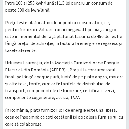
între 100 și 255 kwh/lună și 1,3 lei pentru un consum de
peste 300 de kwh/lună.
Prețul este plafonat nu doar pentru consumatori, ci și
pentru furnizori. Valoarea unui megawatt pe piața angro
este în momentul de față plafonat la suma de 450 de lei. Pe
lângă prețul de achiziție, în factura la energie se regăsesc și
taxele aferente.
Urluescu Laurențiu, de la Asociația Furnizorilor de Energie
Electrică din România (AFEER): „Prețul la consumatorul
final, pe lângă energie pură, luată de pe piața angro, mai are
și alte taxe, tarife, cum ar fi: tarifele de distribuție, de
transport, componentele de furnizare, certificate verzi,
componente cogenerare, acciză, TVA”.
În România, piața furnizorilor de energie este una liberă,
ceea ce înseamnă că toți cetățenii își pot alege furnizorul cu
care să colaboreze.