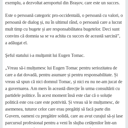
exemplu, a dezvoltat aeroportul din Brașov, care este un succes.
Este o persoană categoric pro-occidentală, o persoană cu valori, o
persoană de dialog și, nu în ultimul rând, o persoană care a lucrat
mult timp cu bugete și are responsabilitatea bugetelor. Deci sunt
convins că domnia sa se va achita cu succes de această sarcină”,
a adăugat el.
Şeful statului i-a mulţumit lui Eugen Tomac.
„Vreau să-i mulțumesc lui Eugen Tomac pentru seriozitatea de
care a dat dovadă, pentru asumare și pentru responsabilitate. Și
vreau să spun că nici domnul Tomac, și nici eu nu ne-am jucat de
a guvernarea. Am mers în această direcție în urma consultării cu
partidele politice. În acest moment însă este clar că o soluție
politică este cea care este potrivită. Și vreau să le mulțumesc, de
asemenea, tuturor celor care erau pregătiți să facă parte din
Guvern, oameni cu pregătire solidă, care au avut curajul să-și lase
parcursul profesional pentru a veni în slujba cetățenilor într-un