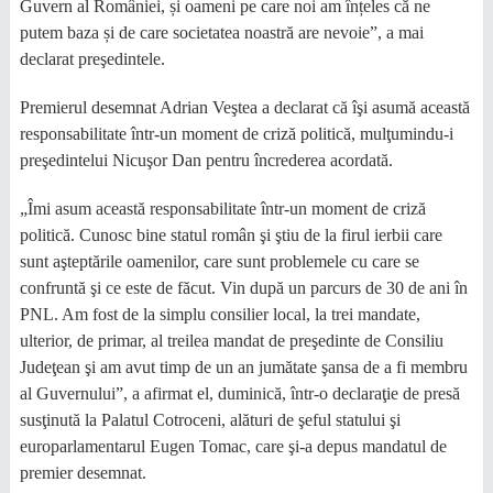
Guvern al României, și oameni pe care noi am înțeles că ne
putem baza și de care societatea noastră are nevoie”, a mai
declarat preşedintele.
Premierul desemnat Adrian Veştea a declarat că îşi asumă această
responsabilitate într-un moment de criză politică, mulţumindu-i
preşedintelui Nicuşor Dan pentru încrederea acordată.
„Îmi asum această responsabilitate într-un moment de criză
politică. Cunosc bine statul român şi ştiu de la firul ierbii care
sunt aşteptările oamenilor, care sunt problemele cu care se
confruntă şi ce este de făcut. Vin după un parcurs de 30 de ani în
PNL. Am fost de la simplu consilier local, la trei mandate,
ulterior, de primar, al treilea mandat de preşedinte de Consiliu
Judeţean şi am avut timp de un an jumătate şansa de a fi membru
al Guvernului”, a afirmat el, duminică, într-o declaraţie de presă
susţinută la Palatul Cotroceni, alături de şeful statului şi
europarlamentarul Eugen Tomac, care şi-a depus mandatul de
premier desemnat.