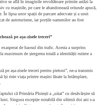
ive se află în imaginile revoltătoare primite astăzi la
masiv cu mașinile, pe care le abandonează oriunde apucă,
. În lipsa unor spații de parcare adecvate și a unei
ocat de autoturisme, iar porțile oamenilor au fost
chează pe așa-zisele treceri”
 exasperat de haosul din trafic. Acesta a surprins
a maximum de ștergerea totală a identității rutiere a
ază pe așa-zisele treceri pentru pietoni”, ne-a transmis
ă își riste viața printre mașini lăsate la întâmplare,
.
 faptului că Primăria Ploiești a „uitat” cu desăvârșire să
 luni. Singura excepție notabilă din ultimii doi ani s-a