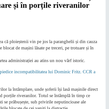
uare și în porțile riveranilor
rtea administrației au atins un nou vârf istoric.
edice incompatibilitatea lui Dominic Fritz. CCR a
ilor la întâmplare, unde șoferii își lasă mașinile direct
nd porțile riveranilor. Totul se întâmplă în timp ce
ti se prăbușește, sub privirile neputincioase ale
ările blocate de cei veniți la distracție.