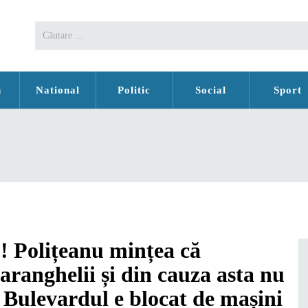
n
National
Politic
Social
Sport
Polițeanu mințea că
 paranghelii și din cauza asta nu
 Bulevardul e blocat de mașini