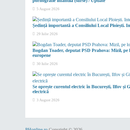
pornografie infantilă (surse) / Update
5 August 2026
Ședință importantă a Consiliului Local Ploiești. In
29 Iulie 2026
Bogdan Toader, deputat PSD Prahova: Mizil, pe l
europene
30 Iulie 2026
Se oprește curentul electric în București, Ilfov și
electrică
3 August 2026
PHonline.ro
Copyright © 2026.