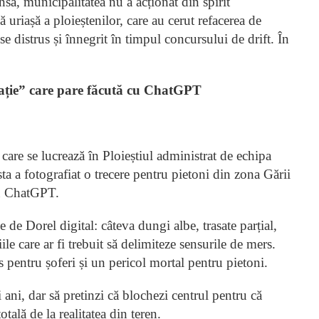
nsă, municipalitatea nu a acționat din spirit
 uriașă a ploieștenilor, care au cerut refacerea de
e distrus și înnegrit în timpul concursului de drift. În
inație” care pare făcută cu ChatGPT
re se lucrează în Ploieștiul administrat de echipa
sta a fotografiat o trecere pentru pietoni din zona Gării
cu ChatGPT.
 de Dorel digital: câteva dungi albe, trasate parțial,
ile care ar fi trebuit să delimiteze sensurile de mers.
s pentru șoferi și un pericol mortal pentru pietoni.
 ani, dar să pretinzi că blochezi centrul pentru că
ală de la realitatea din teren.