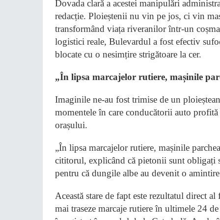
​Dovada clară a acestei manipulări administrat
redacție. Ploieștenii nu vin pe jos, ci vin 
transformând viața riveranilor într-un coșmar
logistici reale, Bulevardul a fost efectiv suf
blocate cu o nesimțire strigătoare la cer.
​„În lipsa marcajelor rutiere, mașinile par
​Imaginile ne-au fost trimise de un ploieștean
momentele în care conducătorii auto profită l
orașului.
​„În lipsa marcajelor rutiere, mașinile parche
cititorul, explicând că pietonii sunt obligați s
pentru că dungile albe au devenit o amintire
​Această stare de fapt este rezultatul direct al
mai traseze marcaje rutiere în ultimele 24 de