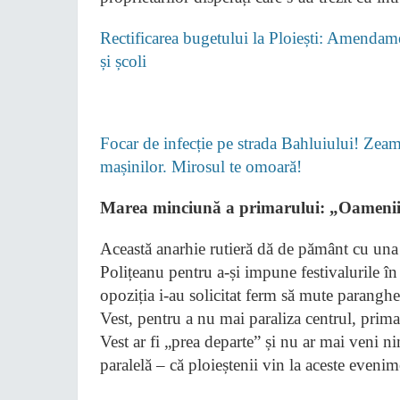
Rectificarea bugetului la Ploiești: Amendame
și școli
Focar de infecție pe strada Bahluiului! Zeamă
mașinilor. Mirosul te omoară!
​Marea minciună a primarului: „Oamenii v
​Această anarhie rutieră dă de pământ cu una 
Polițeanu pentru a-și impune festivalurile în
opoziția i-au solicitat ferm să mute parangh
Vest, pentru a nu mai paraliza centrul, prima
Vest ar fi „prea departe” și nu ar mai veni ni
paralelă – că ploieștenii vin la aceste eveni