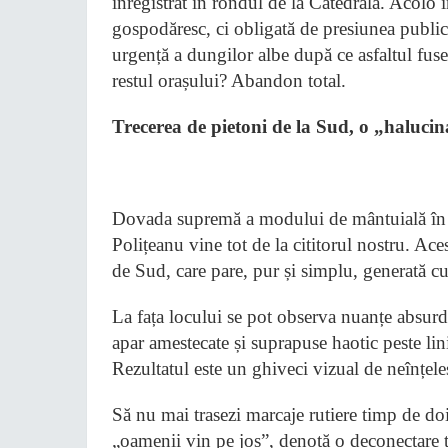
înregistrat în rondul de la Catedrală. Acolo î
gospodăresc, ci obligată de presiunea publică
urgență a dungilor albe după ce asfaltul fuses
restul orașului? Abandon total.
​Trecerea de pietoni de la Sud, o „haluc
​Dovada supremă a modului de mântuială în ca
Polițeanu vine tot de la cititorul nostru. Ace
de Sud, care pare, pur și simplu, generată 
​La fața locului se pot observa nuanțe absurde
apar amestecate și suprapuse haotic peste lini
Rezultatul este un ghiveci vizual de neînțele
​Să nu mai trasezi marcaje rutiere timp de doi
„oamenii vin pe jos”, denotă o deconectare tot