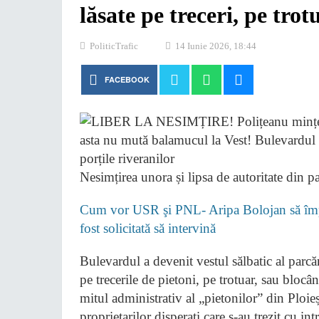
lăsate pe treceri, pe trot
Politic
Trafic
14 Iunie 2026, 18:44
FACEBOOK
Nesimțirea unora și lipsa de autoritate din pa
Cum vor USR şi PNL- Aripa Bolojan să împi
fost solicitată să intervină
Bulevardul a devenit vestul sălbatic al parcăr
pe trecerile de pietoni, pe trotuar, sau blocâ
mitul administrativ al „pietonilor” din Ploieș
proprietarilor disperați care s-au trezit cu intr