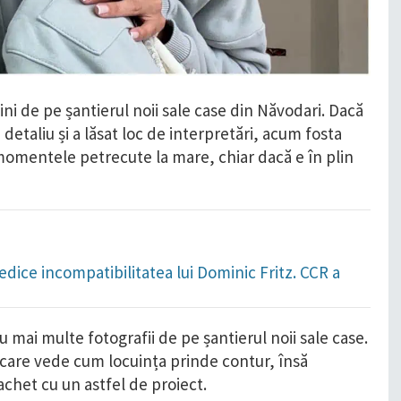
i de pe șantierul noii sale case din Năvodari. Dacă
 detaliu și a lăsat loc de interpretări, acum fosta
 momentele petrecute la mare, chiar dacă e în plin
dice incompatibilitatea lui Dominic Fritz. CCR a
 cu mai multe fotografii de pe șantierul noii sale case.
care vede cum locuința prinde contur, însă
achet cu un astfel de proiect.