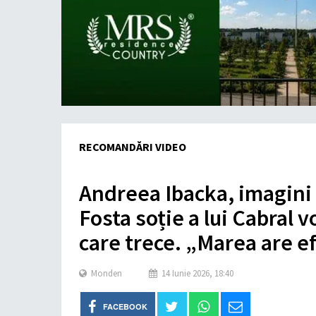
RECOMANDĂRI VIDEO
Andreea Ibacka, imagini d
Fosta soție a lui Cabral 
care trece. „Marea are e
Monden
14 Iunie 2026, 18:40
FACEBOOK