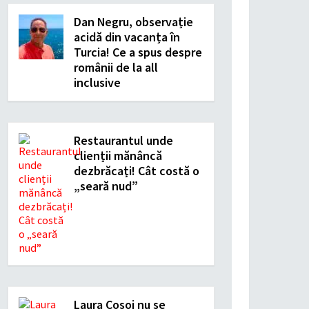
Dan Negru, observație
acidă din vacanța în
Turcia! Ce a spus despre
românii de la all
inclusive
Restaurantul unde
clienții mănâncă
dezbrăcați! Cât costă o
„seară nud”
Laura Cosoi nu se