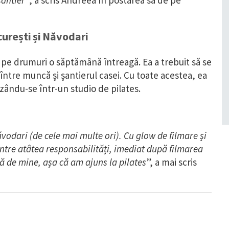
șantier”
, a scris Andreea în postarea sa de pe
curești și Năvodari
st pe drumuri o săptămână întreagă. Ea a trebuit să se
între muncă și șantierul casei. Cu toate acestea, ea
pozându-se într-un studio de pilates.
vodari (de cele mai multe ori). Cu glow de filmare și
ntre atâtea responsabilități, imediat după filmarea
ă de mine, așa că am ajuns la pilates
”, a mai scris