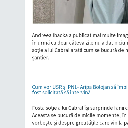
Andreea Ibacka a publicat mai multe imagin
în urmă cu doar câteva zile nu a dat niciun
soție a lui Cabral arată cum se bucură de
șantier.
Cum vor USR şi PNL- Aripa Bolojan să împie
fost solicitată să intervină
Fosta soție a lui Cabral își surprinde fanii
Aceasta se bucură de micile momente, în 
vorbește și despre greutățile care vin la p