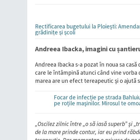
Rectificarea bugetului la Ploiești: Amend
grădinițe și școli
Andreea Ibacka, imagini cu șantieru
Andreea Ibacka s-a pozat în noua sa casă de
care le întâmpină atunci când vine vorba 
marea are un efect tereapeutic și o ajută 
Focar de infecție pe strada Bahluiu
pe roțile mașinilor. Mirosul te omo
„Oscilez zilnic între „o să iasă superb” și 
de la mare prinde contur, iar eu prind răb