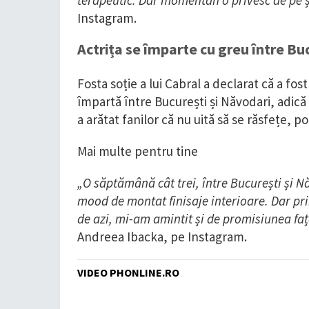
terapeutic. Dar momentan o privesc de pe 
Instagram.
Actrița se împarte cu greu între Bu
Fosta soție a lui Cabral a declarat că a fo
împartă între București și Năvodari, adică 
a arătat fanilor că nu uită să se răsfețe, 
Mai multe pentru tine
„O săptămână cât trei, între București și Nă
mood de montat finisaje interioare. Dar pri
de azi, mi-am amintit și de promisiunea faț
Andreea Ibacka, pe Instagram.
VIDEO PHONLINE.RO