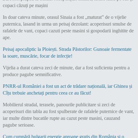
In doar cateva minute, orasul Sinaia a fost „maturat” de o vijelie
puternica, lasand in urma un peisaj dezolant: acoperisuri smulse de
rafalele de vant, copaci cazuti peste masini si gospodarii inghitite de
ape.
Peisaj apocaliptic la Ploiești. Strada Păstorilor: Gunoaie fermentate
la soare, muscărie, focar de infecție!
Vijelia a durat cateva zeci de minute, dar a fost suficienta pentru a
produce pagube semnificative.
PNRR-ul României a fost un act de trădare națională, iar Ghinea și
Cîțu trebuie anchetați pentru ceea ce au făcut!
Mobilierul stradal, terasele, panourile publicitare si zeci de
acoperisuri din tabla au fost spulberate de rafalele puternice de vant,
iar multe dintre bucatile rupte au cazut peste masini, cauzand
pagube serioase.
Cum cumpără bulgarii energie aproape gratis din România și o