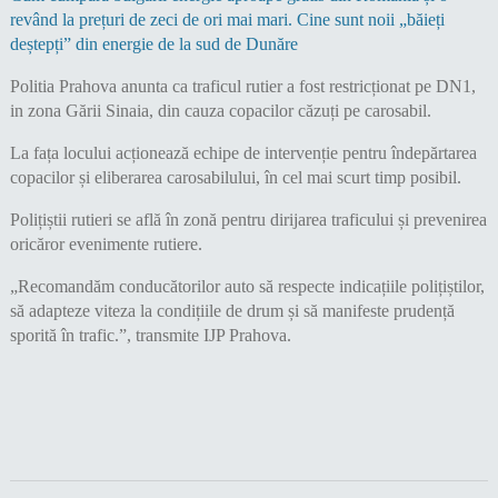
revând la prețuri de zeci de ori mai mari. Cine sunt noii „băieți
deștepți” din energie de la sud de Dunăre
Politia Prahova anunta ca traficul rutier a fost restricționat pe DN1,
in zona Gării Sinaia, din cauza copacilor căzuți pe carosabil.
La fața locului acționează echipe de intervenție pentru îndepărtarea
copacilor și eliberarea carosabilului, în cel mai scurt timp posibil.
Polițiștii rutieri se află în zonă pentru dirijarea traficului și prevenirea
oricăror evenimente rutiere.
„Recomandăm conducătorilor auto să respecte indicațiile polițiștilor,
să adapteze viteza la condițiile de drum și să manifeste prudență
sporită în trafic.”, transmite IJP Prahova.