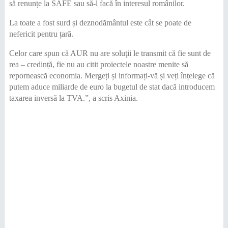
să renunțe la SAFE sau să-l facă în interesul românilor.
La toate a fost surd și deznodământul este cât se poate de
nefericit pentru țară.
Celor care spun că AUR nu are soluții le transmit că fie sunt de
rea – credință, fie nu au citit proiectele noastre menite să
repornească economia. Mergeți și informați-vă și veți înțelege că
putem aduce miliarde de euro la bugetul de stat dacă introducem
taxarea inversă la TVA.”, a scris Axinia.