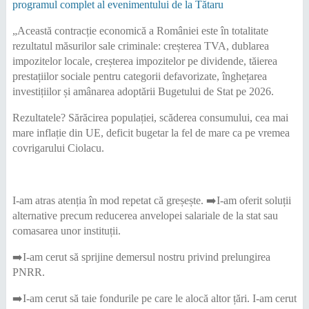
programul complet al evenimentului de la Tătaru
„Această contracție economică a României este în totalitate
rezultatul măsurilor sale criminale: creșterea TVA, dublarea
impozitelor locale, creșterea impozitelor pe dividende, tăierea
prestațiilor sociale pentru categorii defavorizate, înghețarea
investițiilor și amânarea adoptării Bugetului de Stat pe 2026.
Rezultatele? Sărăcirea populației, scăderea consumului, cea mai
mare inflație din UE, deficit bugetar la fel de mare ca pe vremea
covrigarului Ciolacu.
I-am atras atenția în mod repetat că greșește. ➡️I-am oferit soluții
alternative precum reducerea anvelopei salariale de la stat sau
comasarea unor instituții.
➡️I-am cerut să sprijine demersul nostru privind prelungirea
PNRR.
➡️I-am cerut să taie fondurile pe care le alocă altor țări. I-am cerut