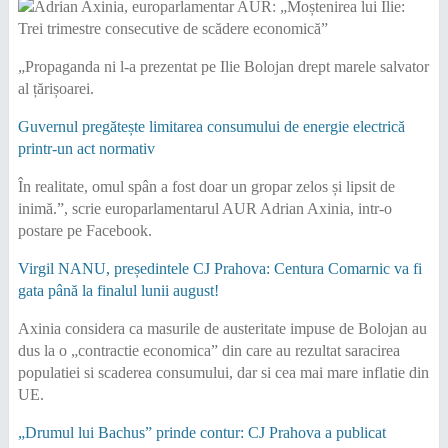
„Propaganda ni l-a prezentat pe Ilie Bolojan drept marele salvator
al țărișoarei.
Guvernul pregătește limitarea consumului de energie electrică
printr-un act normativ
În realitate, omul spân a fost doar un gropar zelos și lipsit de
inimă.”, scrie europarlamentarul AUR Adrian Axinia, intr-o
postare pe Facebook.
Virgil NANU, președintele CJ Prahova: Centura Comarnic va fi
gata până la finalul lunii august!
Axinia considera ca masurile de austeritate impuse de Bolojan au
dus la o „contractie economica” din care au rezultat saracirea
populatiei si scaderea consumului, dar si cea mai mare inflatie din
UE.
„Drumul lui Bachus” prinde contur: CJ Prahova a publicat