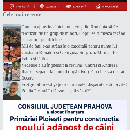
Cele mai recente
Cum au ajuns localnicii unui oraș din România să fie
terorizați de un grup de minori. Copiii se filmează făcând
cascadorii pe biciclete
Mii de fani s-au strâns la o catedrală pentru nunta lui
Cristiano Ronaldo şi Georgina. Surpriză: Mirii au fost
Fabio şi Fatima
Vedetele s-au înghesuit la festival! Cabral și Andreea
Ibacka, separat la Untold după divorț. Cu cine s-a distrat
fiecare
Fost șef al Investigațiilor Criminale, dispărut de două zile!
Poliția îl caută în Deva: „L-ați văzut?”