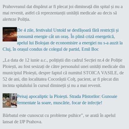
Prahoveanul dat dispărut ar fi plecat joi dimineață din spital și nu a
mai revenit, astfel că reprezentanții unității medicale au decis să
alerteze Poliția.
De 4 zile, festivalul Untold se desfășoară fără restricții și
consumă energie cât un oraș. În plină criză energetică,
apelul lui Bolojan de economisire a energiei nu s-a auzit la
Cluj, în orașul condus de colegul de partid, Emil Boc
„La data de 12 iunie a.c., polițiștii din cadrul Secției nr.4 de Poliție
Ploiești, au fost sesizați de către personalul unei unități medicale din
municipiul Ploiești, despre faptul că numitul STOICA VASILE, de
52 de ani, din localitatea Cocorăștii Colț, pacient, ar fi plecat din
incinta spitalului în cursul dimineții și nu a mai revenit.
Peisaj apocaliptic la Ploiești. Strada Păstorilor: Gunoaie
fermentate la soare, muscărie, focar de infecție!
Bărbatul este cunoscut cu probleme psihice”, se arată în apelul
lansat de IJP Prahova.