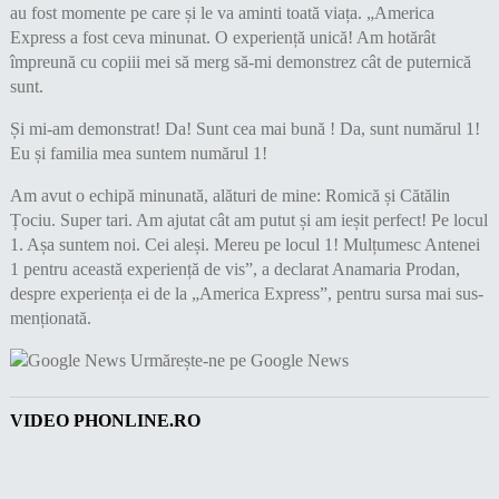
au fost momente pe care și le va aminti toată viața. „America
Express a fost ceva minunat. O experiență unică! Am hotărât
împreună cu copiii mei să merg să-mi demonstrez cât de puternică
sunt.
Și mi-am demonstrat! Da! Sunt cea mai bună ! Da, sunt numărul 1!
Eu și familia mea suntem numărul 1!
Am avut o echipă minunată, alături de mine: Romică și Cătălin
Țociu. Super tari. Am ajutat cât am putut și am ieșit perfect! Pe locul
1. Așa suntem noi. Cei aleși. Mereu pe locul 1! Mulțumesc Antenei
1 pentru această experiență de vis”, a declarat Anamaria Prodan,
despre experiența ei de la „America Express”, pentru sursa mai sus-
menționată.
Urmărește-ne pe Google News
VIDEO PHONLINE.RO