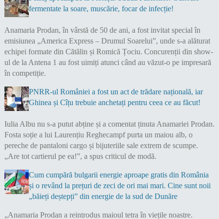
fermentate la soare, muscărie, focar de infecție!
Anamaria Prodan, în vârstă de 50 de ani, a fost invitat special în
emisiunea „America Express – Drumul Soarelui”, unde s-a alăturat
echipei formate din Cătălin și Romică Țociu. Concurenții din show-
ul de la Antena 1 au fost uimiți atunci când au văzut-o pe impresară
în competiție.
PNRR-ul României a fost un act de trădare națională, iar
Ghinea și Cîțu trebuie anchetați pentru ceea ce au făcut!
Iulia Albu nu s-a putut abține și a comentat ținuta Anamariei Prodan.
Fosta soție a lui Laurențiu Reghecampf purta un maiou alb, o
pereche de pantaloni cargo și bijuteriile sale extrem de scumpe.
„Are tot cartierul pe ea!”, a spus criticul de modă.
Cum cumpără bulgarii energie aproape gratis din România
și o revând la prețuri de zeci de ori mai mari. Cine sunt noii
„băieți deștepți” din energie de la sud de Dunăre
„Anamaria Prodan a reintrodus maioul tetra în viețile noastre.