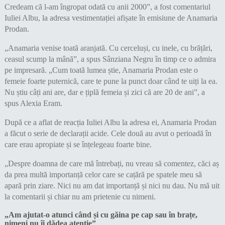
Credeam că l-am îngropat odată cu anii 2000”, a fost comentariul
Iuliei Albu, la adresa vestimentației afișate în emisiune de Anamaria
Prodan.
„Anamaria venise toată aranjată. Cu cerceluși, cu inele, cu brățări,
ceasul scump la mână”, a spus Sânziana Negru în timp ce o admira
pe impresară. „Cum toată lumea știe, Anamaria Prodan este o
femeie foarte puternică, care te pune la punct doar când te uiți la ea.
Nu știu câți ani are, dar e țiplă femeia și zici că are 20 de ani”, a
spus Alexia Eram.
După ce a aflat de reacția Iuliei Albu la adresa ei, Anamaria Prodan
a făcut o serie de declarații acide. Cele două au avut o perioadă în
care erau apropiate și se înțelegeau foarte bine.
„Despre doamna de care mă întrebați, nu vreau să comentez, căci aș
da prea multă importanță celor care se cațără pe spatele meu să
apară prin ziare. Nici nu am dat importanță și nici nu dau. Nu mă uit
la comentarii și chiar nu am prietenie cu nimeni.
„Am ajutat-o atunci când și cu găina pe cap sau în brațe,
nimeni nu îi dădea atenție”