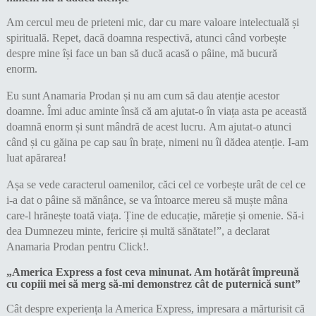
Am cercul meu de prieteni mic, dar cu mare valoare intelectuală și
spirituală. Repet, dacă doamna respectivă, atunci când vorbește
despre mine își face un ban să ducă acasă o pâine, mă bucură
enorm.
Eu sunt Anamaria Prodan și nu am cum să dau atenție acestor
doamne. Îmi aduc aminte însă că am ajutat-o în viața asta pe această
doamnă enorm și sunt mândră de acest lucru. Am ajutat-o atunci
când și cu găina pe cap sau în brațe, nimeni nu îi dădea atenție. I-am
luat apărarea!
Așa se vede caracterul oamenilor, căci cel ce vorbește urât de cel ce
i-a dat o pâine să mănânce, se va întoarce mereu să muște mâna
care-l hrănește toată viața. Ține de educație, măreție și omenie. Să-i
dea Dumnezeu minte, fericire și multă sănătate!”, a declarat
Anamaria Prodan pentru Click!.
„America Express a fost ceva minunat. Am hotărât împreună
cu copiii mei să merg să-mi demonstrez cât de puternică sunt”
Cât despre experiența la America Express, impresara a mărturisit că