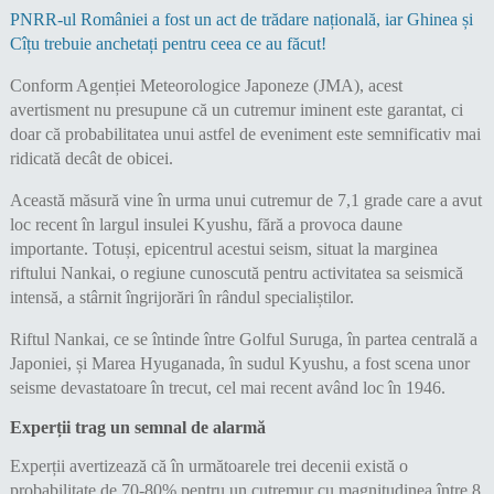
PNRR-ul României a fost un act de trădare națională, iar Ghinea și
Cîțu trebuie anchetați pentru ceea ce au făcut!
Conform Agenției Meteorologice Japoneze (JMA), acest
avertisment nu presupune că un cutremur iminent este garantat, ci
doar că probabilitatea unui astfel de eveniment este semnificativ mai
ridicată decât de obicei.
Această măsură vine în urma unui cutremur de 7,1 grade care a avut
loc recent în largul insulei Kyushu, fără a provoca daune
importante. Totuși, epicentrul acestui seism, situat la marginea
riftului Nankai, o regiune cunoscută pentru activitatea sa seismică
intensă, a stârnit îngrijorări în rândul specialiștilor.
Riftul Nankai, ce se întinde între Golful Suruga, în partea centrală a
Japoniei, și Marea Hyuganada, în sudul Kyushu, a fost scena unor
seisme devastatoare în trecut, cel mai recent având loc în 1946.
Experții trag un semnal de alarmă
Experții avertizează că în următoarele trei decenii există o
probabilitate de 70-80% pentru un cutremur cu magnitudinea între 8