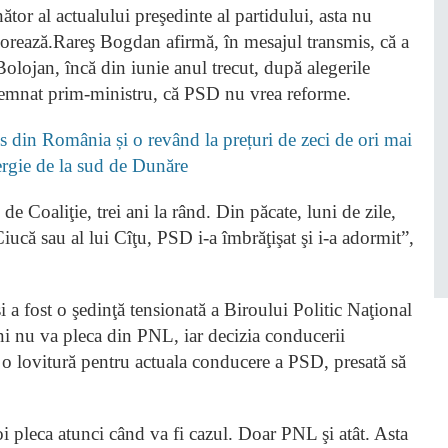
tor al actualului preşedinte al partidului, asta nu
borează.Rareş Bogdan afirmă, în mesajul transmis, că a
 Bolojan, încă din iunie anul trecut, după alegerile
esemnat prim-ministru, că PSD nu vrea reforme.
 din România și o revând la prețuri de zeci de ori mai
nergie de la sud de Dunăre
e Coaliţie, trei ani la rând. Din păcate, luni de zile,
 Ciucă sau al lui Cîţu, PSD i-a îmbrăţişat şi i-a adormit”,
 a fost o şedinţă tensionată a Biroului Politic Naţional
ni nu va pleca din PNL, iar decizia conducerii
tă o lovitură pentru actuala conducere a PSD, presată să
oi pleca atunci când va fi cazul. Doar PNL şi atât. Asta