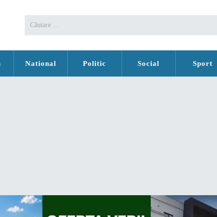
n
National
Politic
Social
Sport