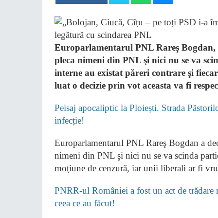
Europarlamentarul PNL Rareş Bogdan, cri
pleca nimeni din PNL şi nici nu se va scind
interne au existat păreri contrare şi fieca
luat o decizie prin vot aceasta va fi respec
Peisaj apocaliptic la Ploiești. Strada Păstori
infecție!
Europarlamentarul PNL Rareş Bogdan a decl
nimeni din PNL şi nici nu se va scinda part
moţiune de cenzură, iar unii liberali ar fi vr
PNRR-ul României a fost un act de trădare na
ceea ce au făcut!