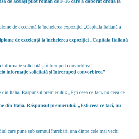
ă de același pilot român de F-16 care a doborât drona la
lome de excelență la încheierea expoziției „Capitala Italiană
o informație solicitată și întrerupeți convorbirea”
ne din Italia. Răspunsul premierului: „Eşti ceea ce faci, nu