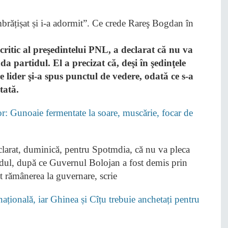
tic al preşedintelui PNL, a declarat că nu va
a partidul. El a precizat că, deşi în şedinţele
re lider şi-a spus punctul de vedere, odată ce s-a
tată.
lor: Gunoaie fermentate la soare, muscărie, focar de
arat, duminică, pentru Spotmdia, că nu va pleca
idul, după ce Guvernul Bolojan a fost demis prin
ut rămânerea la guvernare, scrie
țională, iar Ghinea și Cîțu trebuie anchetați pentru