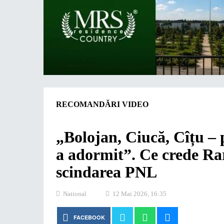
RECOMANDĂRI VIDEO
„Bolojan, Ciucă, Cîțu – p
a adormit”. Ce crede Ra
scindarea PNL
National
12 Mai 2026, 16:35
FACEBOOK