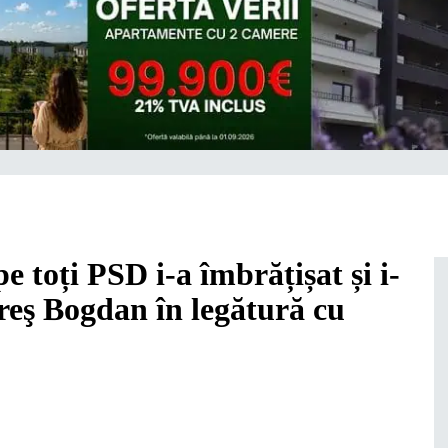
e toți PSD i-a îmbrățișat și i-
reş Bogdan în legătură cu