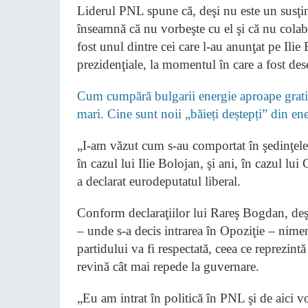
Liderul PNL spune că, deşi nu este un susţină
înseamnă că nu vorbeşte cu el şi că nu cola
fost unul dintre cei care l-au anunţat pe Ilie
prezidenţiale, la momentul în care a fost d
Cum cumpără bulgarii energie aproape gratis
mari. Cine sunt noii „băieți deștepți” din e
„I-am văzut cum s-au comportat în şedinţele d
în cazul lui Ilie Bolojan, şi ani, în cazul lui
a declarat eurodeputatul liberal.
Conform declaraţiilor lui Rareş Bogdan, deşi
– unde s-a decis intrarea în Opoziţie – nime
partidului va fi respectată, ceea ce reprezin
revină cât mai repede la guvernare.
„Eu am intrat în politică în PNL şi de aici v