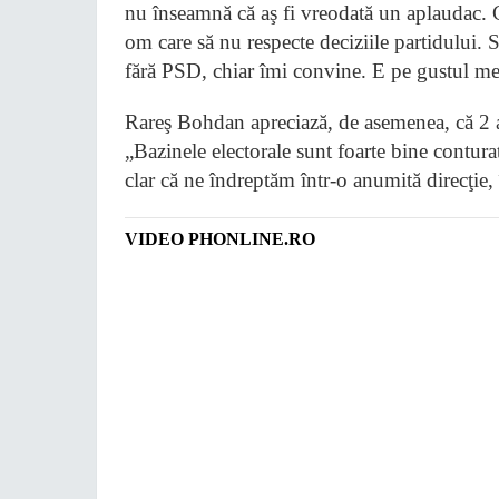
nu înseamnă că aş fi vreodată un aplaudac. C
om care să nu respecte deciziile partidului. S
fără PSD, chiar îmi convine. E pe gustul me
Rareş Bohdan apreciază, de asemenea, că 2 a
„Bazinele electorale sunt foarte bine conturat
clar că ne îndreptăm într-o anumită direcţie,
VIDEO PHONLINE.RO