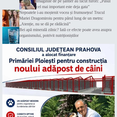
Imaginile de pe șantier au făcut furori: „Pasul
cel mai important este deja gata”
Nepoatele i-au moștenit vocea și frumusețea! Trucul
Mariei Dragomiroiu pentru părul lung de un metru:
„Atenție, nu se dă pe rădăcină”
Bei apă minerală zilnic? Iată ce efecte poate avea asupra
organismului, potrivit nutriționiștilor