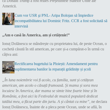
că Donald Trump a fost reales Președintele Statelor Unite ale
Americii.
Cum vor USR şi PNL- Aripa Bolojan să împiedice
incompatibilitatea lui Dominic Fritz. CCR a fost solicitată să
intervină
„Am o casă în America, am și cetățenie!”
Ionuț Dolănescu se mândrește cu proprietatea lui, de peste Ocean, o
cochetă căsută în stil american, pe care și-a cumpărat-o în urmă cu
câțiva ani:
Rectificarea bugetului la Ploiești: Amendament pentru
suplimentarea banilor la reparații grădinițe și școli
„În luna noiembrie voi fi acolo, cu familia, sunt și cetățean
american, am acolo o căsuță frumoasă. Și mama și sora mea
locuiesc în America, dar mama se simte bine foarte bine și în
România, a fost aici la Festivalul de muzică populară dedicat
tatălui meu, a făcut parte din juriu. A și cântat cu mine”,
ne declara
Ionuț Dolănescu, înainte de a pleca peste Ocean, unde se află, în