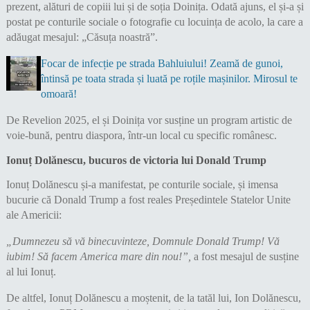
prezent, alături de copiii lui și de soția Doinița. Odată ajuns, el și-a și
postat pe conturile sociale o fotografie cu locuința de acolo, la care a
adăugat mesajul: „Căsuța noastră”.
Focar de infecție pe strada Bahluiului! Zeamă de gunoi,
întinsă pe toata strada și luată pe roțile mașinilor. Mirosul te
omoară!
De Revelion 2025, el și Doinița vor susține un program artistic de
voie-bună, pentru diaspora, într-un local cu specific românesc.
Ionuț Dolănescu, bucuros de victoria lui Donald Trump
Ionuț Dolănescu și-a manifestat, pe conturile sociale, și imensa
bucurie că Donald Trump a fost reales Președintele Statelor Unite
ale Americii:
„Dumnezeu să vă binecuvinteze, Domnule Donald Trump! Vă
iubim! Să facem America mare din nou!”,
a fost mesajul de susține
al lui Ionuț.
De altfel, Ionuț Dolănescu a moștenit, de la tatăl lui, Ion Dolănescu,