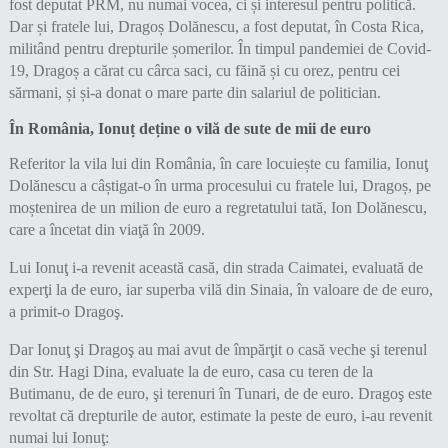
fost deputat PRM, nu numai vocea, ci și interesul pentru politică.
Dar și fratele lui, Dragoș Dolănescu, a fost deputat, în Costa Rica,
militând pentru drepturile șomerilor. În timpul pandemiei de Covid-
19, Dragoș a cărat cu cârca saci, cu făină și cu orez, pentru cei
sărmani, și și-a donat o mare parte din salariul de politician.
În România, Ionuț deține o vilă de sute de mii de euro
Referitor la vila lui din România, în care locuiește cu familia, Ionuţ
Dolănescu a câștigat-o în urma procesului cu fratele lui, Dragoș, pe
moștenirea de un milion de euro a regretatului tată, Ion Dolănescu,
care a încetat din viaţă în 2009.
Lui Ionuţ i-a revenit această casă, din strada Caimatei, evaluată de
experţi la de euro, iar superba vilă din Sinaia, în valoare de de euro,
a primit-o Dragoş.
Dar Ionuţ şi Dragoş au mai avut de împărţit o casă veche şi terenul
din Str. Hagi Dina, evaluate la de euro, casa cu teren de la
Butimanu, de de euro, şi terenuri în Tunari, de de euro. Dragoş este
revoltat că drepturile de autor, estimate la peste de euro, i-au revenit
numai lui Ionuţ: