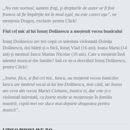
„Nu este normal, suntem fraţi, şi drepturile de autor ar fi fost
frumos să fie împărţite tot în mod egal, nu este corect aşa”
, ne
menționa Dragoș, exclusiv pentru Click!
Fiul cel mic al lui Ionuț Dolănescu a moștenit vocea bunicului
Ionuț Dolănescu are trei copii cu talentata violonistă Doinița
Dolănescu, doi băieți și o fiică, Ionuț Vlad (16 ani), Ioana Maria (14
ani) și mezinul Iancu Marian Nicolae (10 ani). Care a moștenit însă
talentul muzical din familie? Iată ce ne-a dezvăluit Ionuț Dolănescu,
pentru Click!:
„Ioana, fiica, și fiul cel mic, Iancu, au moștenit vocea bunicilor.
Iancu are timbrul vocal al lui Ion Dolănescu, mai cald, iar Ioana
are ceva din vocea Mariei Ciobanu, bunica ei, dar este și o
violonistă talentată, cu foarte multe se moștenește în familia
noastră, copiii mei vor duce mai departe dragostea pentru
muzică”.