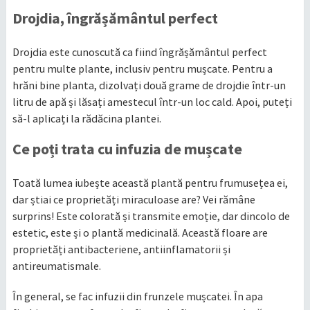
Drojdia, îngrășământul perfect
Drojdia este cunoscută ca fiind îngrășământul perfect
pentru multe plante, inclusiv pentru mușcate. Pentru a
hrăni bine planta, dizolvați două grame de drojdie într-un
litru de apă și lăsați amestecul într-un loc cald. Apoi, puteți
să-l aplicați la rădăcina plantei.
Ce poți trata cu infuzia de mușcate
Toată lumea iubește această plantă pentru frumusețea ei,
dar știai ce proprietăți miraculoase are? Vei rămâne
surprins! Este colorată și transmite emoție, dar dincolo de
estetic, este și o plantă medicinală. Această floare are
proprietăți antibacteriene, antiinflamatorii și
antireumatismale.
În general, se fac infuzii din frunzele mușcatei. În apa