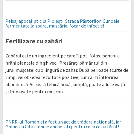
Peisaj apocaliptic la Ploiești. Strada Păstorilor: Gunoaie
fermentate la soare, muscărie, focar de infecție!
Fertilizare cu zahăr!
Zahărul este un ingredient pe care îl poți folosi pentru a
hrăni plantele din ghiveci. Presărați pământul din
jurul mușcatei cu o lingură de zahăr. După perioade scurte de
timp, vei observa rezultate pozitive, cum ar fi înflorirea
abundentă. Această tehică nouă, simplă, poate aduce viață
și frumusețe pentru mușcate.
PNRR-ul României a fost un act de trădare națională, iar
Ghinea și Cîțu trebuie anchetați pentru ceea ce au făcut!