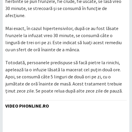
fierbinte se pun frunzele, fie crude, fie uscate, se lasă vreo
30 minute, se strecoară și se consumă în funcție de
afecțiune.
Mai exact, în cazul hipertensivilor, după ce au fost lăsate
frunzele la infuzat vreo 30 minute, se consumă câte o
lingură de trei ori pe zi. Este indicat să luați acest remediu
cu un sfert de oră înainte de a mânca.
Totodată, persoanele predispuse să facă pietre la rinichi,
apelează la o infuzie lăsată la macerat cel puțin două ore.
Apoi, se consumă câte 5 linguri de două ori pe zi, cu o
jumătate de oră înainte de masă. Acest tratament trebuie
ținut zece zile. Se poate relua după alte zece zile de pauză.
VIDEO PHONLINE.RO