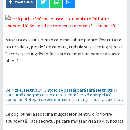
FACEBOOK
Mușcata este una dintre cele mai iubite plante. Pentru a te
bucura de o „ploaie” de culoare, trebuie să știi ce îngrijire să
îi acorzi și ce îngrășământ este cel mai bun pentru această
plantă.
De 4 zile, festivalul Untold se desfășoară fără restricții și
consumă energie cât un oraș. În plină criză energetică,
apelul lui Bolojan de economisire a energiei nu s-a auzit la
Cluj, în orașul condus de colegul de partid, Emil Boc
Ce poți pune la rădăcina mușcatelor pentru o înflorire
abundentă? Iată secretul pe care mulți ar vrea să-l cunoască.