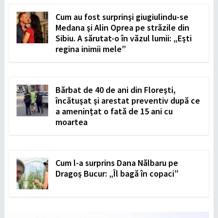
Cum au fost surprinși giugiulindu-se
Medana și Alin Oprea pe străzile din
Sibiu. A sărutat-o în văzul lumii: „Ești
regina inimii mele”
Bărbat de 40 de ani din Florești,
încătușat și arestat preventiv după ce
a amenințat o fată de 15 ani cu
moartea
Cum l-a surprins Dana Nălbaru pe
Dragoș Bucur: „Îl bagă în copaci”