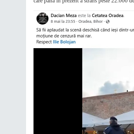
care până în prezent a strâns peste 22.000 de