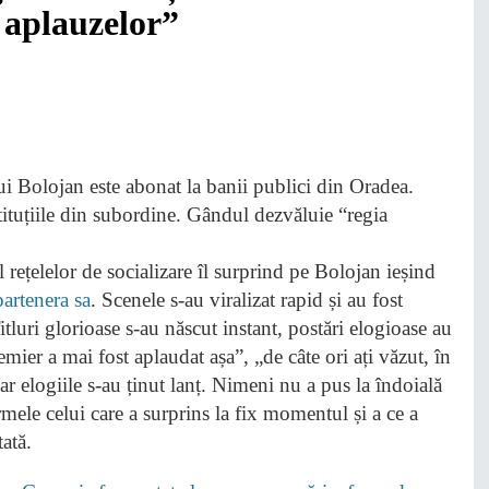
 aplauzelor”
l rețelelor de socializare îl surprind pe Bolojan ieșind
partenera sa
. Scenele s-au viralizat rapid și au fost
itluri glorioase s-au născut instant, postări elogioase au
ier a mai fost aplaudat așa”, „de câte ori ați văzut, în
ar elogiile s-au ținut lanț. Nimeni nu a pus la îndoială
rmele celui care a surprins la fix momentul și a ce a
ată.