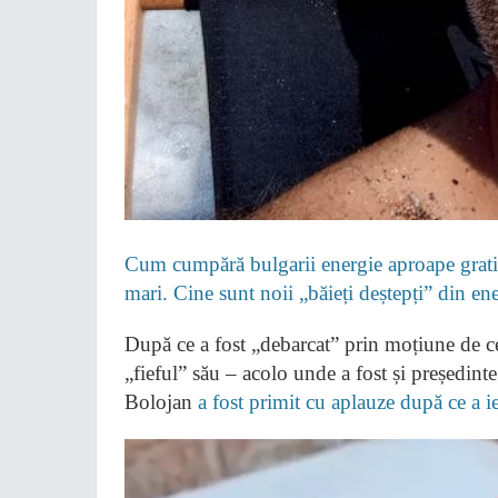
Cum cumpără bulgarii energie aproape gratis
mari. Cine sunt noii „băieți deștepți” din e
După ce a fost „debarcat” prin moțiune de ce
„fieful” său – acolo unde a fost și președinte
Bolojan
a fost primit cu aplauze după ce a ie