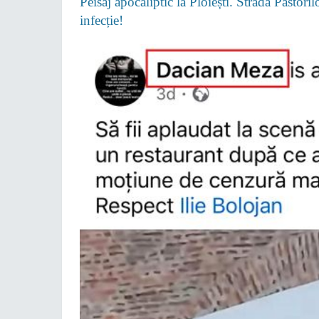
Peisaj apocaliptic la Ploiești. Strada Păstori
infecție!