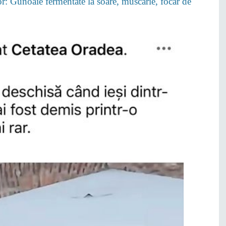
lor: Gunoaie fermentate la soare, muscărie, focar de