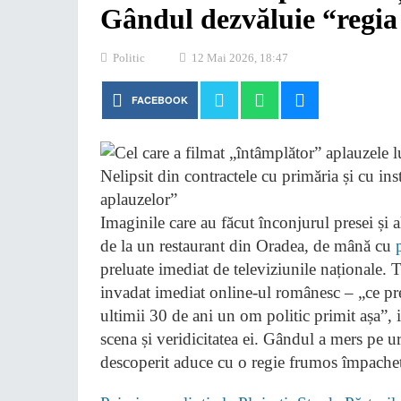
Gândul dezvăluie “regia
Politic
12 Mai 2026, 18:47
FACEBOOK
Imaginile care au făcut înconjurul presei și a
de la un restaurant din Oradea, de mână cu
preluate imediat de televiziunile naționale. T
invadat imediat online-ul românesc – „ce prem
ultimii 30 de ani un om politic primit așa”, i
scena și veridicitatea ei. Gândul a mers pe u
descoperit aduce cu o regie frumos împachet