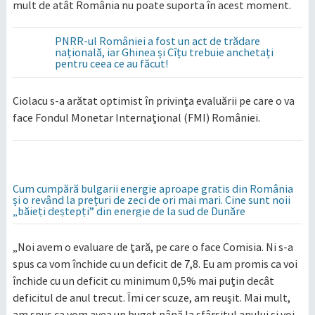
mult de atât România nu poate suporta în acest moment.
PNRR-ul României a fost un act de trădare
națională, iar Ghinea și Cîțu trebuie anchetați
pentru ceea ce au făcut!
Ciolacu s-a arătat optimist în privinţa evaluării pe care o va
face Fondul Monetar Internaţional (FMI) României.
Cum cumpără bulgarii energie aproape gratis din România
și o revând la prețuri de zeci de ori mai mari. Cine sunt noii
„băieți deștepți” din energie de la sud de Dunăre
„Noi avem o evaluare de ţară, pe care o face Comisia. Ni s-a
spus ca vom închide cu un deficit de 7,8. Eu am promis ca voi
închide cu un deficit cu minimum 0,5% mai puţin decât
deficitul de anul trecut. Îmi cer scuze, am reuşit. Mai mult,
am spus ca vom avea un buget până la sfârşitul anului şi voi