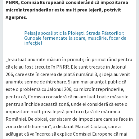
PNRR, Comisia Europeană considerând că impozitarea
microîntreprinderilor este mult prea lejeră, potrivit
Agerpres.
Peisaj apocaliptic la Ploiești. Strada Păstorilor:
Gunoaie fermentate la soare, muscărie, focar de
infecție!
„S-au luat anumite măsuri în primul şi în primul rând pentru
că ele au fost trecute în PNRR. Ele sunt trecute în Jalonul
206, care este în cererea de plată numărul 3, şi deja au venit
anumite semne de întrebare. Şi am mai anunţat public că
este o problemă cu Jalonul 206, cu microîntreprinderile,
pentru că, Comisia consideră că nu am luat toate măsurile
pentru a închide această zonă, unde ei consideră că este o
impozitare mult prea lejeră pentru o ţară de mărimea
României. De obicei, cer sistem de impozitare care se face în
zona de offshore-uri”, a declarat Marcel Ciolacu, care a
adăugat că va încerca să explice Comisiei Europene că mai