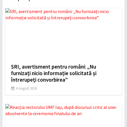
SRI, avertisment pentru români: „Nu
furnizați nicio informație solicitată și
întrerupeți convorbirea”
6 August 2026